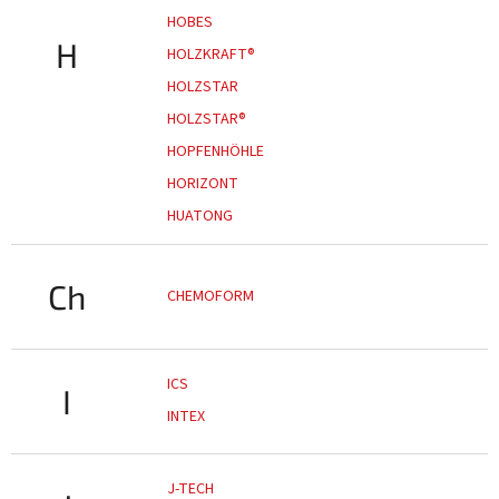
HOBES
H
HOLZKRAFT®
HOLZSTAR
HOLZSTAR®
HOPFENHÖHLE
HORIZONT
HUATONG
Ch
CHEMOFORM
ICS
I
INTEX
J-TECH