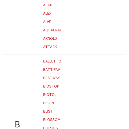
AJAX
ALEX
ALVE
AQUACRAFT
ARNOLD
ATTACK
BALLETTO
BATTIPAV
BESTWAY
BIOSTOP
BIOTOL
BISON
BLIST
BLOSSOM
B
BOLSIUS