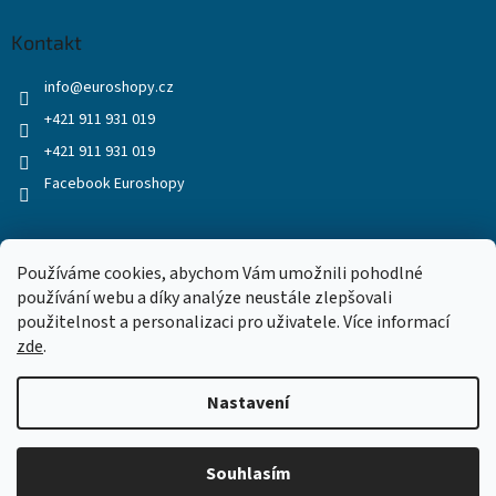
Kontakt
info
@
euroshopy.cz
+421 911 931 019
+421 911 931 019
Facebook Euroshopy
Přijímáme online platby
Používáme cookies, abychom Vám umožnili pohodlné
používání webu a díky analýze neustále zlepšovali
použitelnost a personalizaci pro uživatele. Více informací
zde
.
Nastavení
Vytvořil Shoptet
Souhlasím
Copyright 2026
Euroshopy
. Všechna práva vyhrazena.