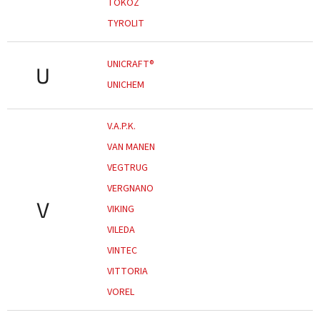
TOKOZ
TYROLIT
UNICRAFT®
U
UNICHEM
V.A.P.K.
VAN MANEN
VEGTRUG
VERGNANO
V
VIKING
VILEDA
VINTEC
VITTORIA
VOREL