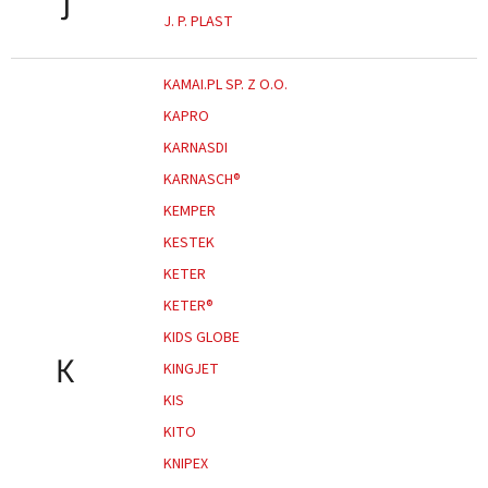
J
J. P. PLAST
KAMAI.PL SP. Z O.O.
KAPRO
KARNASDI
KARNASCH®
KEMPER
KESTEK
KETER
KETER®
KIDS GLOBE
K
KINGJET
KIS
KITO
KNIPEX