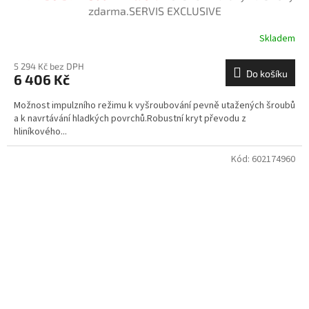
zdarma.SERVIS EXCLUSIVE
Skladem
5 294 Kč bez DPH
Do košíku
6 406 Kč
Možnost impulzního režimu k vyšroubování pevně utažených šroubů
a k navrtávání hladkých povrchů.Robustní kryt převodu z
hliníkového...
Kód:
602174960