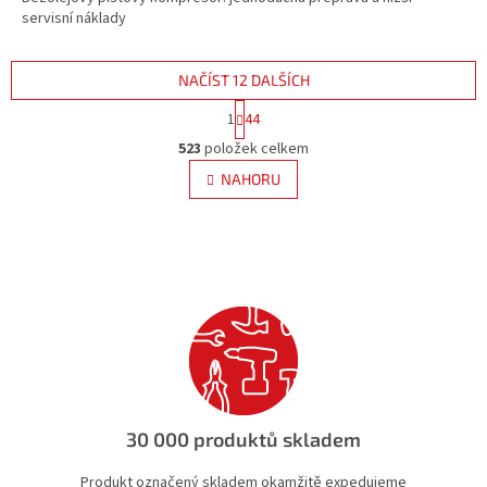
servisní náklady
NAČÍST 12 DALŠÍCH
S
1
44
t
O
r
523
položek celkem
v
á
l
NAHORU
n
á
k
d
o
v
a
á
c
n
í
í
p
r
v
k
y
v
ý
30 000 produktů skladem
p
i
Produkt označený skladem okamžitě expedujeme