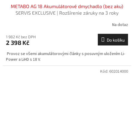
METABO AG 18 Akumulátorové dmychadlo (bez aku)
SERVIS EXCLUSIVE | Rozšírenie záruky na 3 roky
zadarmo
Na dotaz
1 982 Kč bez DPH
Do košíku
2 398 Kč
Provoz se všemi akumulátorovými články s posuvným uložením Li-
Power a LiHD s 18 V.
Kód:
602014000