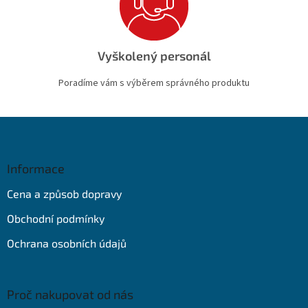
Vyškolený personál
Poradíme vám s výběrem správného produktu
Z
á
p
a
Informace
t
Cena a způsob dopravy
í
Obchodní podmínky
Ochrana osobních údajů
Proč nakupovat od nás