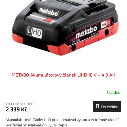
i
r
s
o
p
d
r
u
o
k
d
t
u
ů
k
t
ů
METABO Akumulátorový článek LIHD 18 V – 4,0 AH
Skladem
1 933 Kč bez DPH
Do košíku
2 339 Kč
Akumulátorové články LiHD pro ultimativní výkon a extrémně dlouhé
používání při minimálním vývoji tepla.