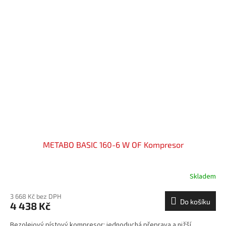
METABO BASIC 160-6 W OF Kompresor
Skladem
3 668 Kč bez DPH
Do košíku
4 438 Kč
Bezolejový pístový kompresor: jednoduchá přeprava a nižší