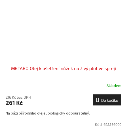
METABO Olej k ošetření nůžek na živý plot ve spreji
Skladem
216 Kč bez DPH
Do košíku
261 Kč
Na bázi přírodního oleje, biologicky odbouratelný.
Kód:
625596000