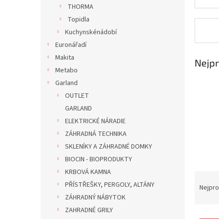
n
THORMA
e
Topidla
l
Kuchynskénádobí
Euronářadí
Makita
Nejpr
Metabo
Garland
OUTLET
GARLAND
ELEKTRICKÉ NÁRADIE
ZÁHRADNÁ TECHNIKA
SKLENÍKY A ZÁHRADNÉ DOMKY
BIOCIN - BIOPRODUKTY
KRBOVÁ KAMNA
Ř
PŘÍSTŘEŠKY, PERGOLY, ALTÁNY
a
Nejpro
z
ZÁHRADNÝ NÁBYTOK
e
ZAHRADNÉ GRILY
V