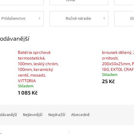
tovar
Príslušenstvo
Ručné náradie
E
odávanější
Batéria sprchová
brousek dělený, 
termostatická,
zrnitosti,
100mm, lesklý chróm,
200x50x25mm, P
100mm, keramický
180, EXTOL CRA
Skladem
ventil, mosadz,
VITTORIA
25 Kč
Skladem
1 085 Kč
dávanější
Nejlevnější
Nejdražší
Abecedně