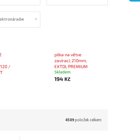
lektronáradie
2
pilka na větve
zavírací, 210mm,
120 /
EXTOL PREMIUM
Skladem
FT
194 Kč
4589
položek celkem