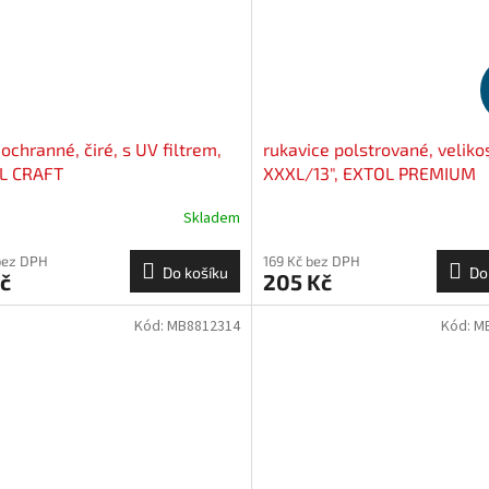
 ochranné, čiré, s UV filtrem,
rukavice polstrované, veliko
L CRAFT
XXXL/13", EXTOL PREMIUM
Skladem
bez DPH
169 Kč bez DPH
Do košíku
Do
č
205 Kč
Kód:
MB8812314
Kód:
M