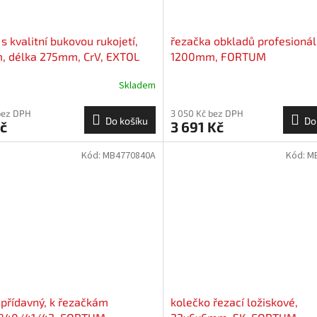
 s kvalitní bukovou rukojetí,
řezačka obkladů profesionál
, délka 275mm, CrV, EXTOL
1200mm, FORTUM
MIUM
Skladem
bez DPH
3 050 Kč bez DPH
Do košíku
Do
č
3 691 Kč
Kód:
MB4770840A
Kód:
M
 přídavný, k řezačkám
kolečko řezací ložiskové,