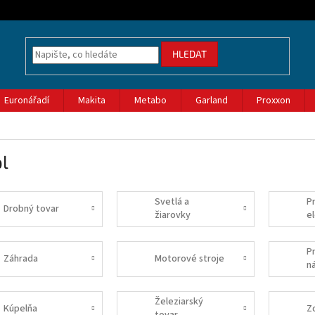
HLEDAT
Euronářadí
Makita
Metabo
Garland
Proxxon
l
Svetlá a
P
Drobný tovar
žiarovky
e
P
Záhrada
Motorové stroje
n
Železiarský
Kúpelňa
Z