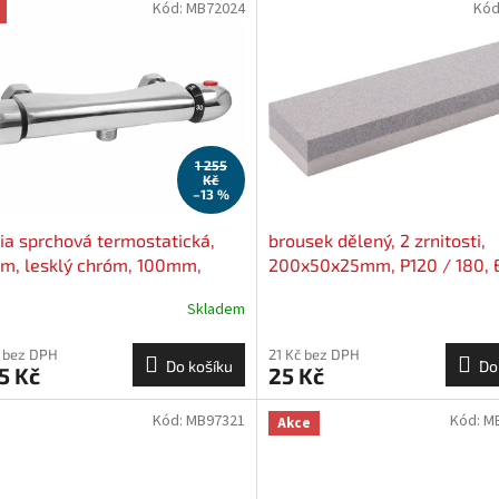
Kód:
MB72024
Kód
1 255
Kč
–13 %
ia sprchová termostatická,
brousek dělený, 2 zrnitosti,
m, lesklý chróm, 100mm,
200x50x25mm, P120 / 180,
ický ventil, mosadz, VITTORIA
CRAFT
Skladem
 bez DPH
21 Kč bez DPH
Do košíku
Do
5 Kč
25 Kč
Kód:
MB97321
Kód:
M
Akce