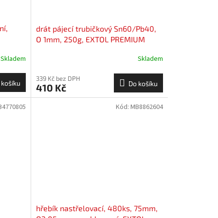
ní,
drát pájecí trubičkový Sn60/Pb40,
O 1mm, 250g, EXTOL PREMIUM
Skladem
Skladem
339 Kč bez DPH
 košíku
Do košíku
410 Kč
B4770805
Kód:
MB8862604
hřebík nastřelovací, 480ks, 75mm,