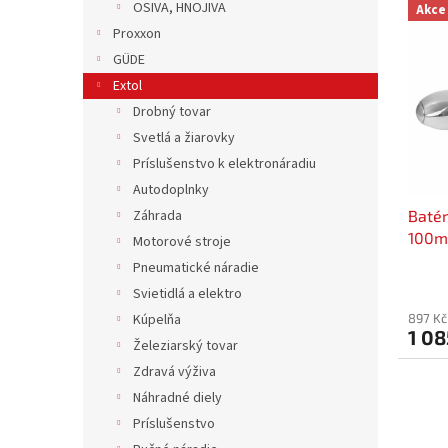
n
OSIVA, HNOJIVA
Akce
ý
í
Proxxon
p
p
GÜDE
i
r
s
Extol
o
p
d
Drobný tovar
r
u
Svetlá a žiarovky
o
k
Príslušenstvo k elektronáradiu
d
t
Autodoplnky
u
ů
Batér
Záhrada
k
100m
t
Motorové stroje
keram
ů
Pneumatické náradie
Svietidlá a elektro
897 Kč
Kúpelňa
1 08
Železiarský tovar
Zdravá výživa
Náhradné diely
Príslušenstvo