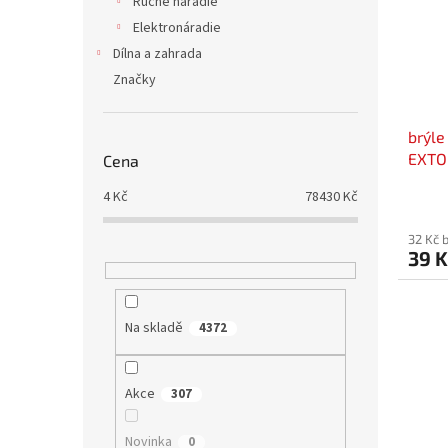
Ručné náradie
Elektronáradie
Dílna a zahrada
Značky
brýle
EXTO
Cena
4
Kč
78430
Kč
32 Kč 
39 K
Na skladě
4372
Akce
307
Novinka
0