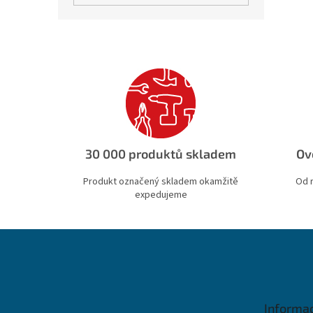
30 000 produktů skladem
Ov
Produkt označený skladem okamžitě
Od 
expedujeme
Z
á
p
a
t
Informa
í