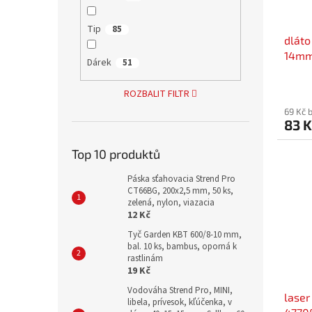
Tip
85
dláto
14mm
Dárek
51
PRE
ROZBALIT FILTR
69 Kč 
83 K
Top 10 produktů
Páska sťahovacia Strend Pro
CT66BG, 200x2,5 mm, 50 ks,
zelená, nylon, viazacia
12 Kč
Tyč Garden KBT 600/8-10 mm,
bal. 10 ks, bambus, oporná k
rastlinám
19 Kč
Vodováha Strend Pro, MINI,
laser
libela, prívesok, kľúčenka, v