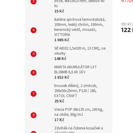
4770
dóze, 40x15x15 mm, Sellbox 60
ks
15 Kč
Batéria sprchová termostatická,
101 Kč
100mm, lesklý chróm, 100mm,
122 
keramický ventil, mosadz,
VITTORIA
1 085 Kč
Síť A8102 1,5x020 m, 13 CMQ, na
okurky
148 Kč
MAKITA AKUMULÁTOR LXT
BL1860B 6,0 Ah 18 V
1 813 Kč
brousek dělený, 2 zrnitosti,
200x50x25mm, P120 / 180,
EXTOL CRAFT
25 Kč
Vrecia POP 68x135 cm, 100 kg,
na obilie, 60g/m2
17 Kč
Zdvihák na čistenie kosačiek a