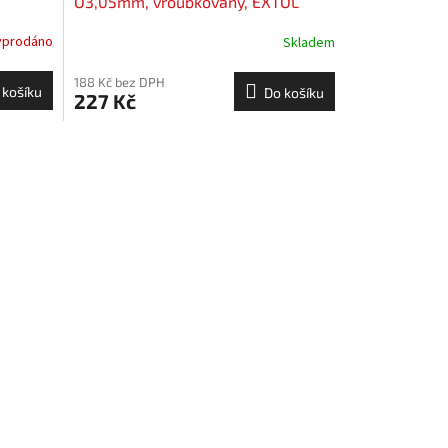
O3,05mm, vroubkovaný, EXTOL
PREMIUM
yprodáno
Skladem
188 Kč bez DPH
 košíku
Do košíku
227 Kč