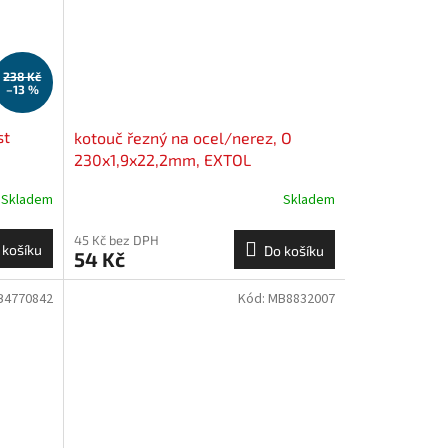
238 Kč
–13 %
st
kotouč řezný na ocel/nerez, O
230x1,9x22,2mm, EXTOL
INDUSTRIAL
Skladem
Skladem
45 Kč bez DPH
 košíku
Do košíku
54 Kč
B4770842
Kód:
MB8832007