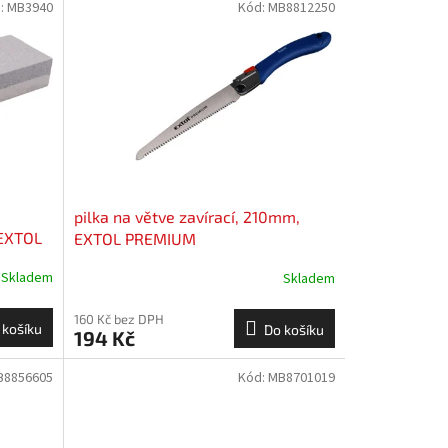
:
MB3940
Kód:
MB8812250
pilka na větve zavírací, 210mm,
 EXTOL
EXTOL PREMIUM
Skladem
Skladem
160 Kč bez DPH
 košíku
Do košíku
194 Kč
B8856605
Kód:
MB8701019