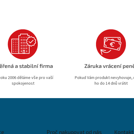
ěřená a stabilní firma
Záruka vrácení pen
roku 2006 děláme vše pro vaší
Pokud Vám produkt nevyhovuje,
spokojenost
ho do 14 dnů vrátit
ce
Proč nakupovat od nás
Kontakt