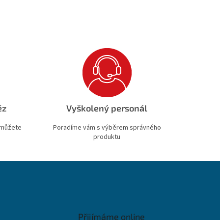
ěz
Vyškolený personál
 můžete
Poradíme vám s výběrem správného
produktu
Přijímáme online