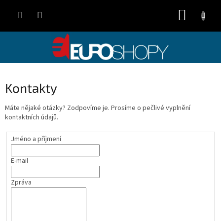
Přejít
NÁKUP
na
obsah
KOŠÍK
Kontakty
Máte nějaké otázky? Zodpovíme je. Prosíme o pečlivé vyplnění
kontaktních údajů.
Jméno a příjmení
E-mail
Zpráva