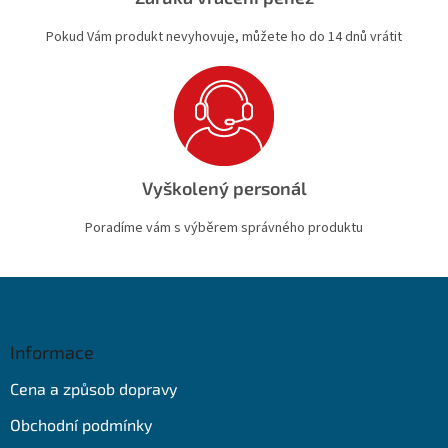
Pokud Vám produkt nevyhovuje, můžete ho do 14 dnů vrátit
Vyškolený personál
Poradíme vám s výběrem správného produktu
Z
á
p
a
Informace
t
Cena a způsob dopravy
í
Obchodní podmínky