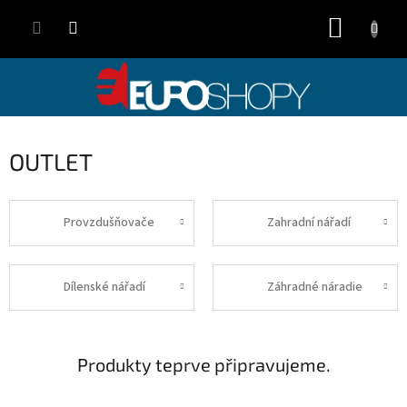
Přejít
NÁKUP
na
obsah
KOŠÍK
OUTLET
Provzdušňovače
Zahradní nářadí
Dílenské nářadí
Záhradné náradie
Produkty teprve připravujeme.