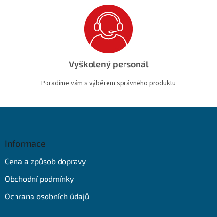
Vyškolený personál
Poradíme vám s výběrem správného produktu
Z
á
p
a
Informace
t
Cena a způsob dopravy
í
Obchodní podmínky
Ochrana osobních údajů