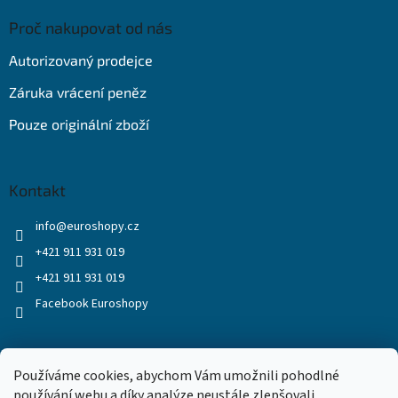
Proč nakupovat od nás
Autorizovaný prodejce
Záruka vrácení peněz
Pouze originální zboží
Kontakt
info
@
euroshopy.cz
+421 911 931 019
+421 911 931 019
Facebook Euroshopy
Přijímáme online platby
Používáme cookies, abychom Vám umožnili pohodlné
používání webu a díky analýze neustále zlepšovali