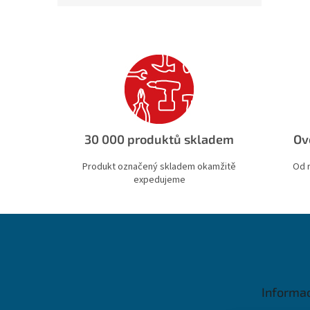
30 000 produktů skladem
Ov
Produkt označený skladem okamžitě
Od 
expedujeme
Z
á
p
a
t
Informa
í