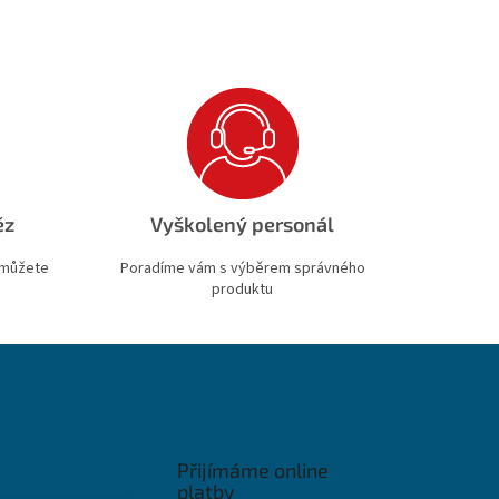
ěz
Vyškolený personál
 můžete
Poradíme vám s výběrem správného
produktu
Přijímáme online
platby