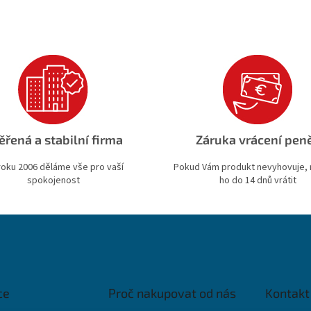
ěřená a stabilní firma
Záruka vrácení pen
roku 2006 děláme vše pro vaší
Pokud Vám produkt nevyhovuje,
spokojenost
ho do 14 dnů vrátit
ce
Proč nakupovat od nás
Kontakt