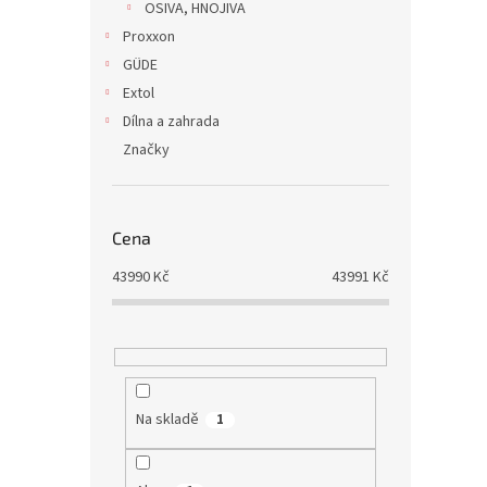
OSIVA, HNOJIVA
Proxxon
GÜDE
Extol
Dílna a zahrada
Značky
Cena
43990
Kč
43991
Kč
Na skladě
1