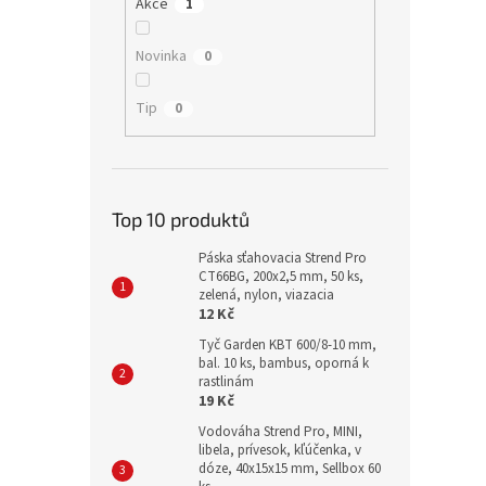
Akce
1
Novinka
0
Tip
0
Top 10 produktů
Páska sťahovacia Strend Pro
CT66BG, 200x2,5 mm, 50 ks,
zelená, nylon, viazacia
12 Kč
Tyč Garden KBT 600/8-10 mm,
bal. 10 ks, bambus, oporná k
rastlinám
19 Kč
Vodováha Strend Pro, MINI,
libela, prívesok, kľúčenka, v
dóze, 40x15x15 mm, Sellbox 60