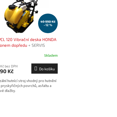
49 990 Kč
–12 %
CL 120 Vibrační deska HONDA
honem dopředu
+ SERVIS
USIVE
Skladem
 Kč bez DPH
Do košíku
990 Kč
zální hutnící stroj vhodný pro hutnění
 pryskyřičných povrchů, asfaltu a
vé dlažby.
O
v
l