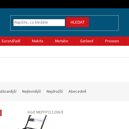
HLEDAT
Euronářadí
Makita
Metabo
Garland
Proxxon
dávanější
Nejlevnější
Nejdražší
Abecedně
Kód:
MEPFPCL120H/E