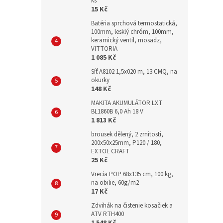
ks
15 Kč
Batéria sprchová termostatická,
100mm, lesklý chróm, 100mm,
keramický ventil, mosadz,
VITTORIA
1 085 Kč
Síť A8102 1,5x020 m, 13 CMQ, na
okurky
148 Kč
MAKITA AKUMULÁTOR LXT
BL1860B 6,0 Ah 18 V
1 813 Kč
brousek dělený, 2 zrnitosti,
200x50x25mm, P120 / 180,
EXTOL CRAFT
25 Kč
Vrecia POP 68x135 cm, 100 kg,
na obilie, 60g/m2
17 Kč
Zdvihák na čistenie kosačiek a
ATV RTH400