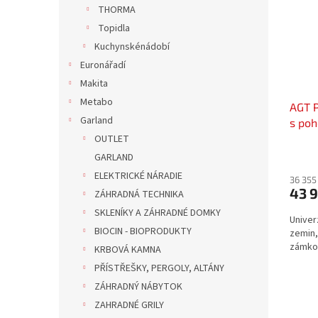
r
n
THORMA
s
o
e
Topidla
p
d
l
r
u
Kuchynskénádobí
o
k
Euronářadí
d
t
Makita
u
ů
Metabo
AGT P
k
Garland
s po
t
EXCL
ů
OUTLET
GARLAND
ELEKTRICKÉ NÁRADIE
36 355
43 
ZÁHRADNÁ TECHNIKA
SKLENÍKY A ZÁHRADNÉ DOMKY
Univer
BIOCIN - BIOPRODUKTY
zemin,
zámko
KRBOVÁ KAMNA
PŘÍSTŘEŠKY, PERGOLY, ALTÁNY
ZÁHRADNÝ NÁBYTOK
ZAHRADNÉ GRILY