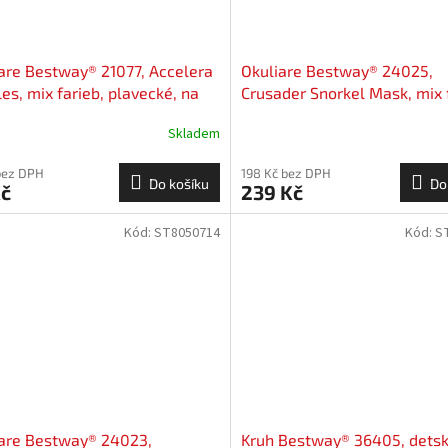
are Bestway® 21077, Accelera
Okuliare Bestway® 24025,
es, mix farieb, plavecké, na
Crusader Snorkel Mask, mix 
anie, do vody
plavecké, na potápanie, do 
Skladem
bez DPH
198 Kč bez DPH
Do košíku
Do
Kč
239 Kč
Kód:
ST8050714
Kód:
S
are Bestway® 24023,
Kruh Bestway® 36405, detsk