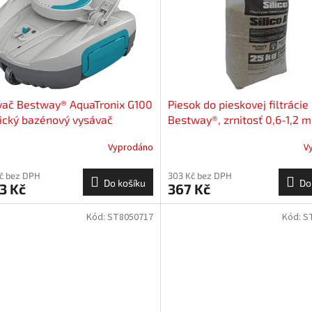
vač Bestway® AquaTronix G100
Piesok do pieskovej filtrácie
ický bazénový vysávač
Bestway®, zrnitosť 0,6-1,2 m
25 kg
Vyprodáno
V
Kč bez DPH
303 Kč bez DPH
Do košíku
Do
3 Kč
367 Kč
Kód:
ST8050717
Kód:
S