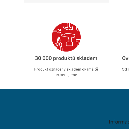
30 000 produktů skladem
Ov
Produkt označený skladem okamžitě
Od 
expedujeme
Z
á
p
a
t
Informa
í