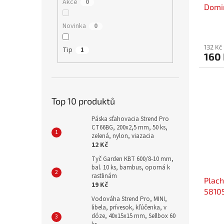
Akce
0
Domin
farie
Novinka
0
vody
132 Kč
Tip
1
160
Top 10 produktů
Páska sťahovacia Strend Pro
CT66BG, 200x2,5 mm, 50 ks,
zelená, nylon, viazacia
12 Kč
Tyč Garden KBT 600/8-10 mm,
bal. 10 ks, bambus, oporná k
rastlinám
Plac
19 Kč
58105
Vodováha Strend Pro, MINI,
libela, prívesok, kľúčenka, v
dóze, 40x15x15 mm, Sellbox 60