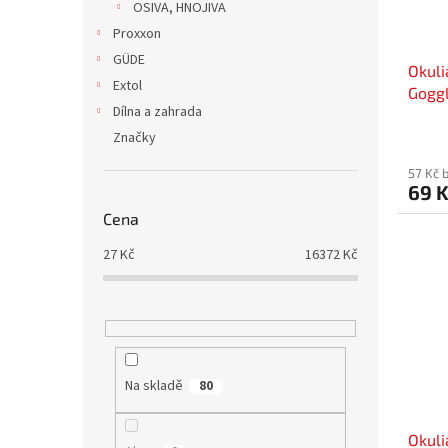
OSIVA, HNOJIVA
Proxxon
GÜDE
Okuli
Extol
Goggl
Dílna a zahrada
potáp
Značky
57 Kč 
69 
Cena
27
Kč
16372
Kč
Na skladě
80
Okuli