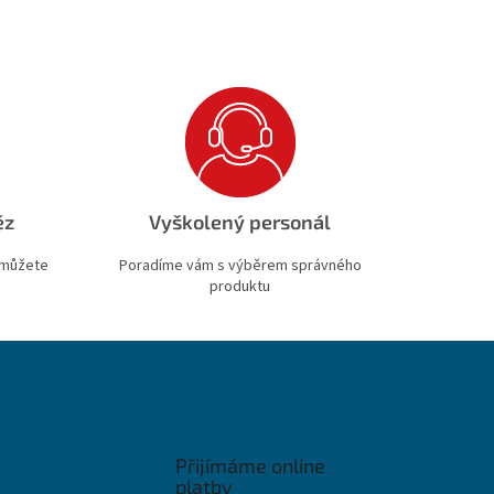
ěz
Vyškolený personál
 můžete
Poradíme vám s výběrem správného
produktu
Přijímáme online
platby