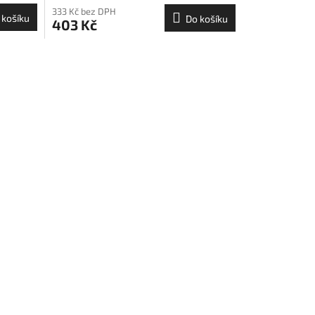
333 Kč bez DPH
 košíku
Do košíku
403 Kč