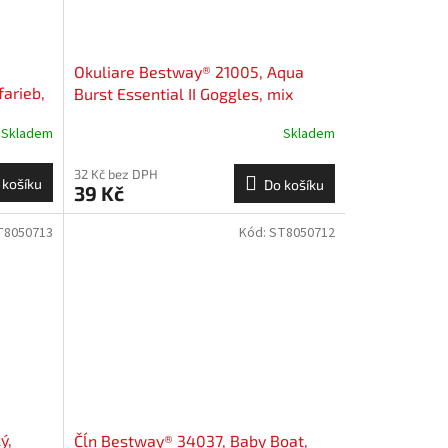
Okuliare Bestway® 21005, Aqua
farieb,
Burst Essential II Goggles, mix
vody
farieb, plavecké, na potápanie, do
Skladem
Skladem
vody
32 Kč bez DPH
 košíku
Do košíku
39 Kč
T8050713
Kód:
ST8050712
ý,
Čĺn Bestway® 34037, Baby Boat,