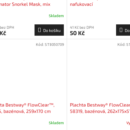
ator Snorkel Mask, mix
nafukovací
b, plavecké, na potápanie, do
Skladem
 bez DPH
41 Kč bez DPH
Do košíku
Do
 Kč
50 Kč
Kód:
ST8050709
Kód:
S
hta Bestway® FlowClear™,
Plachta Bestway® FlowClea
, bazénová, 259x170 cm
58319, bazénová, 262x175x5
Skladem
V