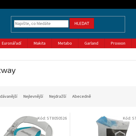
HLEDAT
Euronářadí
Makita
Metabo
Garland
Proxxon
tway
dávanější
Nejlevnější
Nejdražší
Abecedně
Kód:
ST8050526
Kód:
S