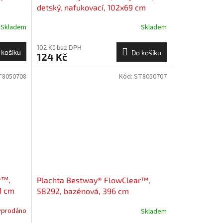
detský, nafukovací, 102x69 cm
Skladem
Skladem
102 Kč bez DPH
 košíku
Do košíku
124 Kč
T8050708
Kód:
ST8050707
r™,
Plachta Bestway® FlowClear™,
1 cm
58292, bazénová, 396 cm
yprodáno
Skladem