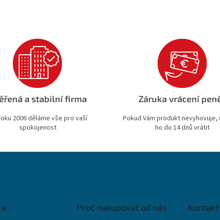
ěřená a stabilní firma
Záruka vrácení pen
roku 2006 děláme vše pro vaší
Pokud Vám produkt nevyhovuje,
spokojenost
ho do 14 dnů vrátit
ce
Proč nakupovat od nás
Kontakt