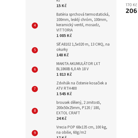
ks
170 Kč
15 Kč
206
Batéria sprchová termostatická,
100mm, lesklý chróm, 100mm,
keramický ventil, mosadz,
VITTORIA
1 085 Kč
Síť A8102 1,5x020 m, 13 CMQ, na
okurky
148 Kč
MAKITA AKUMULÁTOR LXT
BL1860B 6,0 Ah 18 V
1 813 Kč
Zdvihák na čistenie kosačiek a
ATV RTH400
1 545 Kč
brousek dělený, 2 zrnitosti,
200x50x25mm, P120 / 180,
EXTOL CRAFT
24 Kč
Vrecia POP 68x135 cm, 100 kg,
na obilie, 60g/m2