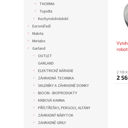
r
n
THORMA
s
o
e
Topidla
p
d
l
r
u
Kuchynskénádobí
o
k
Euronářadí
d
t
Makita
u
ů
Metabo
Vysá
k
Garland
robot
t
ů
OUTLET
GARLAND
ELEKTRICKÉ NÁRADIE
2 118 
2 56
ZÁHRADNÁ TECHNIKA
SKLENÍKY A ZÁHRADNÉ DOMKY
BIOCIN - BIOPRODUKTY
KRBOVÁ KAMNA
PŘÍSTŘEŠKY, PERGOLY, ALTÁNY
ZÁHRADNÝ NÁBYTOK
ZAHRADNÉ GRILY