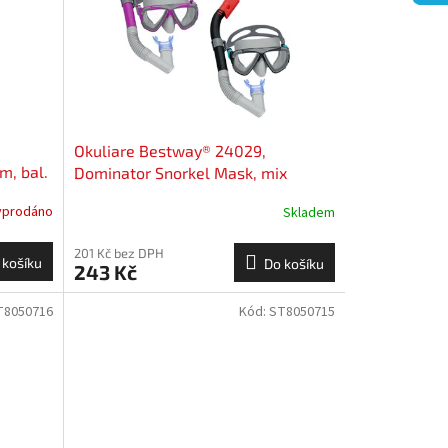
Okuliare Bestway® 24029,
m, bal.
Dominator Snorkel Mask, mix
farieb, plavecké, na potápanie, do
yprodáno
Skladem
vody
201 Kč bez DPH
 košíku
Do košíku
243 Kč
T8050716
Kód:
ST8050715