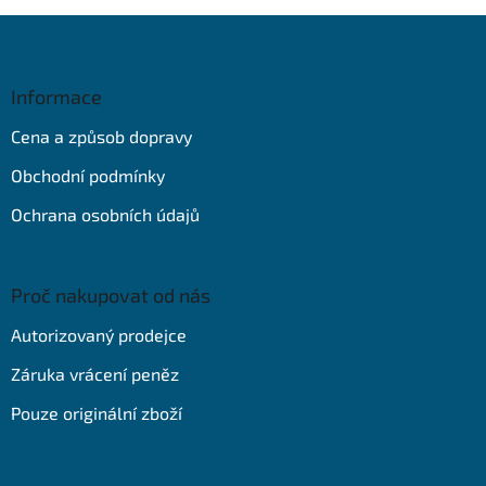
Z
á
p
a
Informace
t
Cena a způsob dopravy
í
Obchodní podmínky
Ochrana osobních údajů
Proč nakupovat od nás
Autorizovaný prodejce
Záruka vrácení peněz
Pouze originální zboží