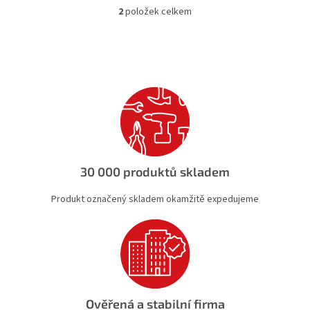
2
položek celkem
O
v
l
á
d
a
c
í
p
r
v
k
30 000 produktů skladem
y
v
Produkt označený skladem okamžitě expedujeme
ý
p
i
s
u
Ověřená a stabilní firma