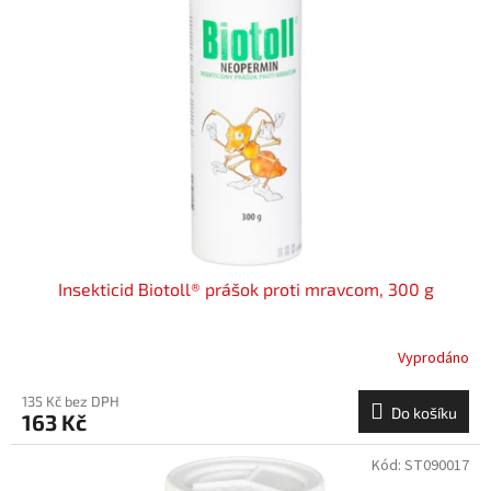
i
r
s
o
p
d
r
u
o
k
d
t
u
ů
k
t
ů
Insekticid Biotoll® prášok proti mravcom, 300 g
Vyprodáno
135 Kč bez DPH
Do košíku
163 Kč
Kód:
ST090017