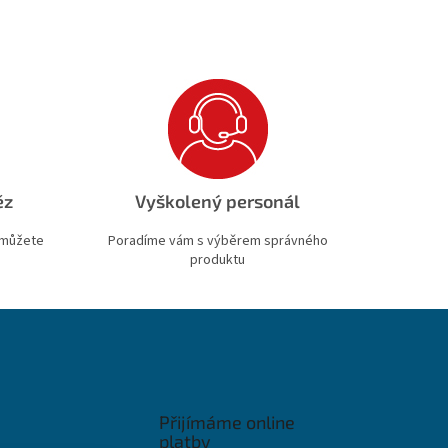
ěz
Vyškolený personál
 můžete
Poradíme vám s výběrem správného
produktu
Přijímáme online
platby