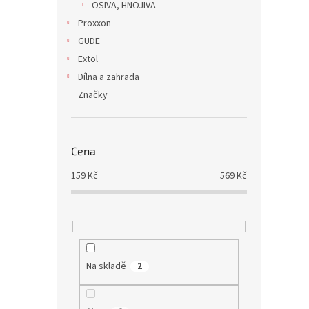
OSIVA, HNOJIVA
Proxxon
GÜDE
Extol
Dílna a zahrada
Značky
Cena
159
Kč
569
Kč
Na skladě
2