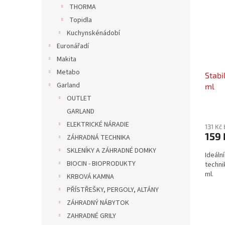
r
n
THORMA
s
o
e
Topidla
p
d
l
r
u
Kuchynskénádobí
o
k
Euronářadí
d
t
Makita
u
ů
Metabo
Stabi
k
Garland
ml
t
ů
OUTLET
GARLAND
ELEKTRICKÉ NÁRADIE
131 Kč
159 
ZÁHRADNÁ TECHNIKA
SKLENÍKY A ZÁHRADNÉ DOMKY
Ideáln
BIOCIN - BIOPRODUKTY
technik
ml.
KRBOVÁ KAMNA
PŘÍSTŘEŠKY, PERGOLY, ALTÁNY
ZÁHRADNÝ NÁBYTOK
ZAHRADNÉ GRILY