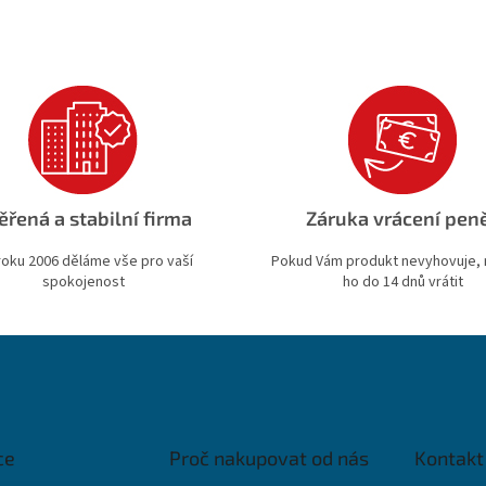
ěřená a stabilní firma
Záruka vrácení pen
roku 2006 děláme vše pro vaší
Pokud Vám produkt nevyhovuje,
spokojenost
ho do 14 dnů vrátit
ce
Proč nakupovat od nás
Kontakt