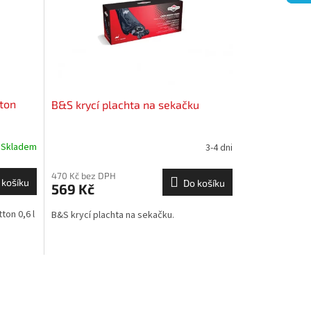
tton
B&S krycí plachta na sekačku
Skladem
3-4 dni
470 Kč bez DPH
 košíku
Do košíku
569 Kč
ton 0,6 l
B&S krycí plachta na sekačku.