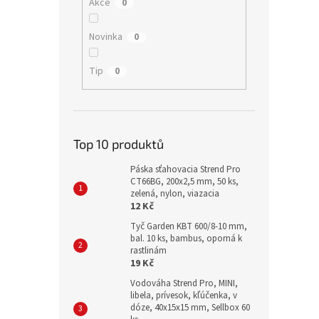
Akce
0
Novinka
0
Tip
0
Top 10 produktů
Páska sťahovacia Strend Pro
CT66BG, 200x2,5 mm, 50 ks,
zelená, nylon, viazacia
12 Kč
Tyč Garden KBT 600/8-10 mm,
bal. 10 ks, bambus, oporná k
rastlinám
19 Kč
Vodováha Strend Pro, MINI,
libela, prívesok, kľúčenka, v
dóze, 40x15x15 mm, Sellbox 60