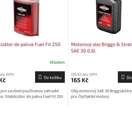
lizátor do paliva Fuel Fit 250
Motorový olej Briggs & Stra
SAE 30 0,6l
Skladem
 bez DPH
136 Kč bez DPH
Do košíku
Do
Kč
165 Kč
í pro sezónní používanou zahradní
Olej motorový SAE 30 Briggs&Strat
u. Stabilizátor do paliva Fuel Fit 250
pro čtyřtaktní motory.
O
v
l