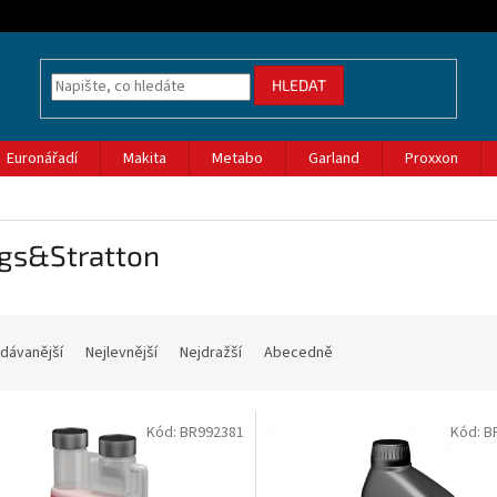
HLEDAT
Euronářadí
Makita
Metabo
Garland
Proxxon
ggs&Stratton
dávanější
Nejlevnější
Nejdražší
Abecedně
Kód:
BR992381
Kód:
B