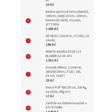
ks
15 Kč
Batéria sprchová termostatická,
100mm, lesklý chróm, 100mm,
keramický ventil, mosadz,
VITTORIA
1 085 Kč
Síť A8102 1,5x020 m, 13 CMQ, na
okurky
148 Kč
MAKITA AKUMULÁTOR LXT
BL1860B 6,0 Ah 18 V
1 813 Kč
brousek dělený, 2 zrnitosti,
200x50x25mm, P120 / 180,
EXTOL CRAFT
25 Kč
Vrecia POP 68x135 cm, 100 kg,
na obilie, 60g/m2
17 Kč
Zdvihák na čistenie kosačiek a
ATV RTH400