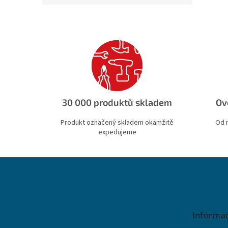
30 000 produktů skladem
Ov
Produkt označený skladem okamžitě
Od 
expedujeme
Z
á
p
a
t
Informa
í