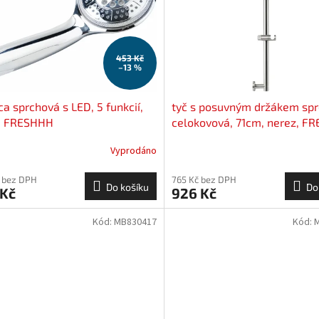
453 Kč
–13 %
ca sprchová s LED, 5 funkcií,
tyč s posuvným držákem spr
t, FRESHHH
celokovová, 71cm, nerez, F
Vyprodáno
 bez DPH
765 Kč bez DPH
Do košíku
Do
 Kč
926 Kč
Kód:
MB830417
Kód: