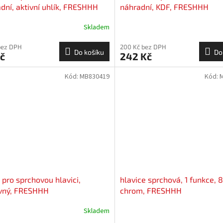
dní, aktivní uhlík, FRESHHH
náhradní, KDF, FRESHHH
Skladem
bez DPH
200 Kč bez DPH
Do košíku
Do
č
242 Kč
Kód:
MB830419
Kód:
 pro sprchovou hlavici,
hlavice sprchová, 1 funkce,
avný, FRESHHH
chrom, FRESHHH
Skladem