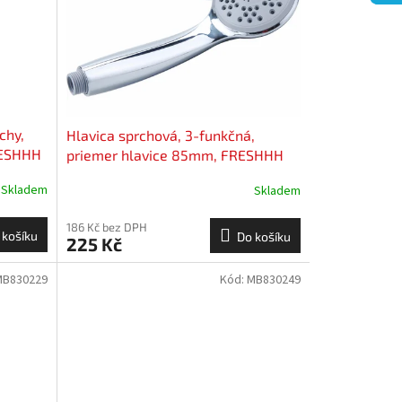
chy,
Hlavica sprchová, 3-funkčná,
RESHHH
priemer hlavice 85mm, FRESHHH
Skladem
Skladem
186 Kč bez DPH
 košíku
Do košíku
225 Kč
MB830229
Kód:
MB830249