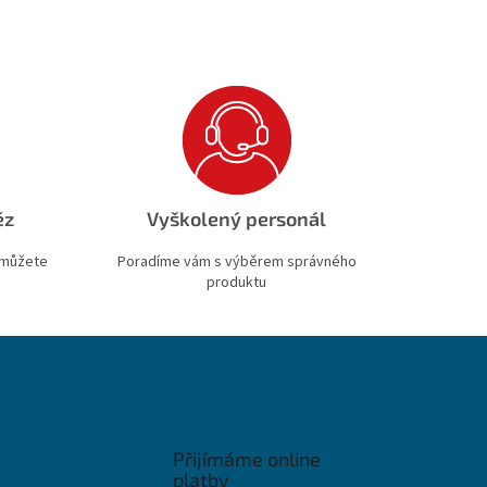
ěz
Vyškolený personál
 můžete
Poradíme vám s výběrem správného
produktu
Přijímáme online
platby