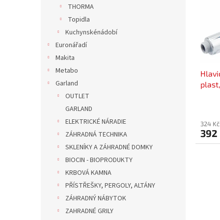
r
n
THORMA
s
o
e
Topidla
p
d
l
r
u
Kuchynskénádobí
o
k
Euronářadí
d
t
Makita
u
ů
Metabo
Hlavi
k
Garland
plas
t
ů
OUTLET
GARLAND
ELEKTRICKÉ NÁRADIE
324 Kč
392
ZÁHRADNÁ TECHNIKA
SKLENÍKY A ZÁHRADNÉ DOMKY
BIOCIN - BIOPRODUKTY
KRBOVÁ KAMNA
PŘÍSTŘEŠKY, PERGOLY, ALTÁNY
ZÁHRADNÝ NÁBYTOK
ZAHRADNÉ GRILY