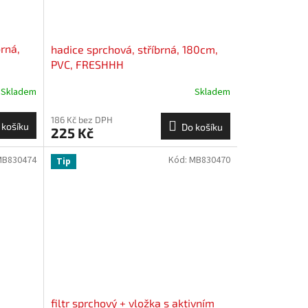
rná,
hadice sprchová, stříbrná, 180cm,
PVC, FRESHHH
Skladem
Skladem
186 Kč bez DPH
 košíku
Do košíku
225 Kč
MB830474
Kód:
MB830470
Tip
filtr sprchový + vložka s aktivním