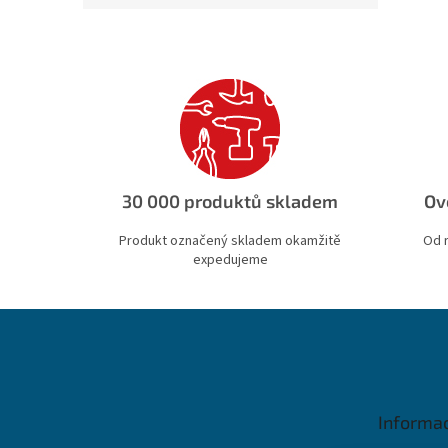
30 000 produktů skladem
Ov
Produkt označený skladem okamžitě
Od 
expedujeme
Z
á
p
a
t
Informa
í