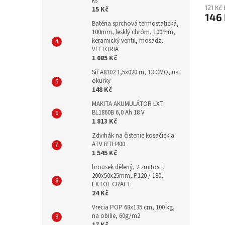
ks
121 Kč
15 Kč
146
Batéria sprchová termostatická,
100mm, lesklý chróm, 100mm,
keramický ventil, mosadz,
VITTORIA
1 085 Kč
Síť A8102 1,5x020 m, 13 CMQ, na
okurky
148 Kč
MAKITA AKUMULÁTOR LXT
BL1860B 6,0 Ah 18 V
1 813 Kč
Zdvihák na čistenie kosačiek a
ATV RTH400
1 545 Kč
brousek dělený, 2 zrnitosti,
200x50x25mm, P120 / 180,
EXTOL CRAFT
24 Kč
Vrecia POP 68x135 cm, 100 kg,
na obilie, 60g/m2