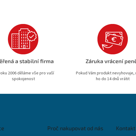
ěřená a stabilní firma
Záruka vrácení pen
roku 2006 děláme vše pro vaší
Pokud Vám produkt nevyhovuje,
spokojenost
ho do 14 dnů vrátit
ce
Proč nakupovat od nás
Kontakt