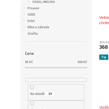
OSIVA, HNOJIVA
Proxxon
GÜDE
Vešia
Extol
chró
Dílna a zahrada
Značky
304 Kč
368
Cena
Tip
95
Kč
926
Kč
Na skladě
39
vložk