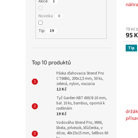
Akce
1
náhra
Novinka
0
79 Kč 
Tip
19
95 K
Tip
Top 10 produktů
Páska sťahovacia Strend Pro
CT66BG, 200x2,5 mm, 50 ks,
zelená, nylon, viazacia
12 Kč
Tyč Garden KBT 600/8-10 mm,
bal. 10 ks, bambus, oporná k
rastlinám
držák
19 Kč
přís
Vodováha Strend Pro, MINI,
libela, prívesok, kľúčenka, v
dóze, 40x15x15 mm, Sellbox 60