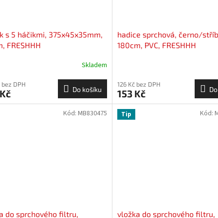
k s 5 háčikmi, 375x45x35mm,
hadice sprchová, černo/stříb
m, FRESHHH
180cm, PVC, FRESHHH
Skladem
 bez DPH
126 Kč bez DPH
Do košíku
Do
 Kč
153 Kč
Kód:
MB830475
Kód:
Tip
a do sprchového filtru,
vložka do sprchového filtru,