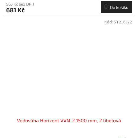
563 Kč bez DPH
Do košíku
681 Kč
Kód:
ST216372
Vodováha Horizont VVN-2 1500 mm, 2 libelová