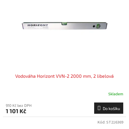
i
r
s
o
p
d
r
u
o
k
d
t
u
ů
k
t
ů
Vodováha Horizont VVN-2 2000 mm, 2 libelová
Skladem
910 Kč bez DPH
Do košíku
1 101 Kč
Kód:
ST216369