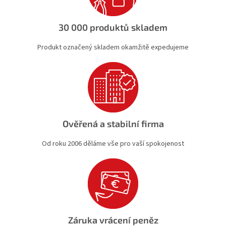
r
v
k
30 000 produktů skladem
y
v
Produkt označený skladem okamžitě expedujeme
ý
p
i
s
u
Ověřená a stabilní firma
Od roku 2006 děláme vše pro vaší spokojenost
Záruka vrácení peněz