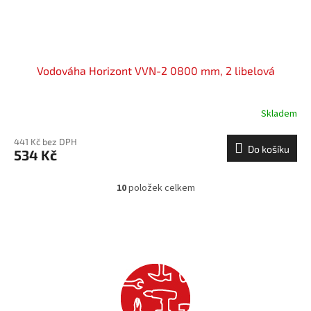
Vodováha Horizont VVN-2 0800 mm, 2 libelová
Skladem
441 Kč bez DPH
Do košíku
534 Kč
10
položek celkem
O
v
l
á
d
a
c
í
p