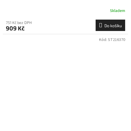
Skladem
751 Kč bez DPH
Do košíku
909 Kč
Kód:
ST216370