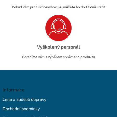
Pokud Vám produkt nevyhovuje, můžete ho do 14 dnů vrátit
Vyškolený personál
Poradíme vám s výběrem správného produktu
Z
á
p
a
Informace
t
Cena a způsob dopravy
í
Obchodní podmínky