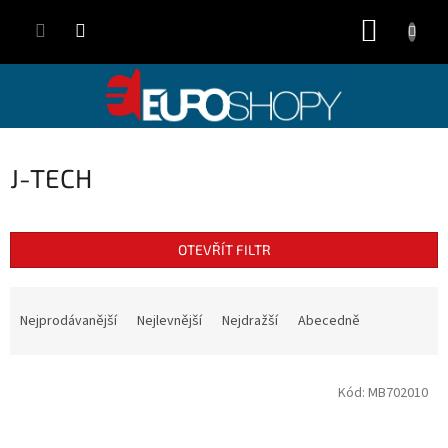
Přejít
NÁKUP
na
obsah
KOŠÍK
J-TECH
OTEVŘÍT FILTR
Ř
a
Nejprodávanější
Nejlevnější
Nejdražší
Abecedně
z
e
V
n
Kód:
MB702010
ý
í
p
p