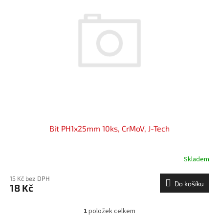
i
r
s
o
p
d
r
u
o
k
d
t
u
ů
k
t
ů
Bit PH1x25mm 10ks, CrMoV, J-Tech
Skladem
15 Kč bez DPH
Do košíku
18 Kč
1
položek celkem
O