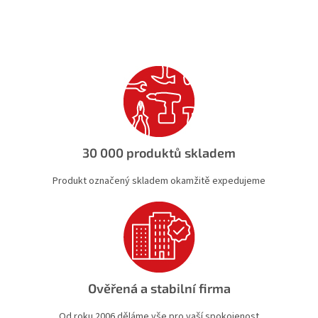
v
l
á
d
a
c
í
p
r
v
k
30 000 produktů skladem
y
v
Produkt označený skladem okamžitě expedujeme
ý
p
i
s
u
Ověřená a stabilní firma
Od roku 2006 děláme vše pro vaší spokojenost