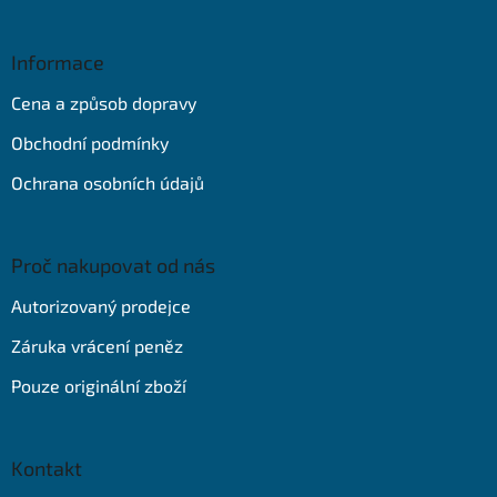
á
p
a
Informace
t
Cena a způsob dopravy
í
Obchodní podmínky
Ochrana osobních údajů
Proč nakupovat od nás
Autorizovaný prodejce
Záruka vrácení peněz
Pouze originální zboží
Kontakt