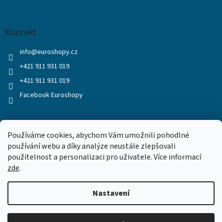
Kontakt
info
@
euroshopy.cz
+421 911 931 019
+421 911 931 019
Facebook Euroshopy
Přijímáme online platby
Používáme cookies, abychom Vám umožnili pohodlné
používání webu a díky analýze neustále zlepšovali
použitelnost a personalizaci pro uživatele. Více informací
zde
.
Nastavení
Vytvořil Shoptet