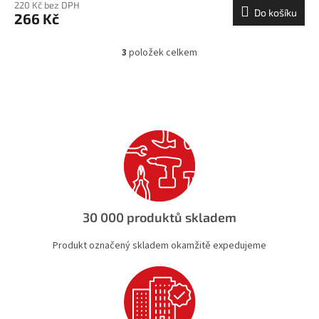
220 Kč bez DPH
Do košíku
266 Kč
3
položek celkem
O
v
l
á
d
a
c
í
p
r
v
k
30 000 produktů skladem
y
v
Produkt označený skladem okamžitě expedujeme
ý
p
i
s
u