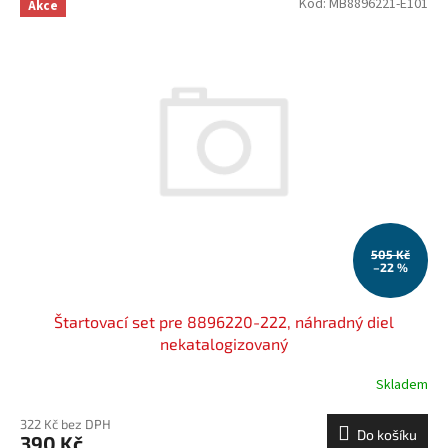
Kód:
MB8896221-E101
Akce
505 Kč
–22 %
Štartovací set pre 8896220-222, náhradný diel
nekatalogizovaný
Skladem
322 Kč bez DPH
Do košíku
390 Kč