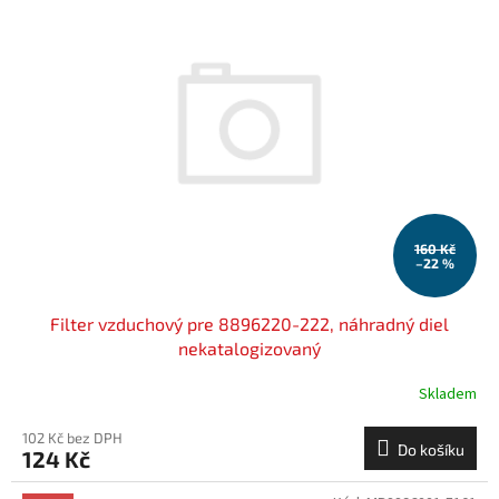
p
p
i
r
s
o
p
d
r
u
o
k
d
t
u
ů
k
t
160 Kč
ů
–22 %
Filter vzduchový pre 8896220-222, náhradný diel
nekatalogizovaný
Skladem
102 Kč bez DPH
Do košíku
124 Kč