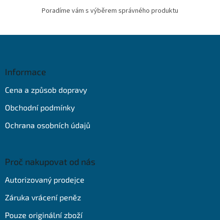
Poradíme vám s výběrem správného produktu
Z
á
p
a
Informace
t
Cena a způsob dopravy
í
Obchodní podmínky
Ochrana osobních údajů
Proč nakupovat od nás
Autorizovaný prodejce
Záruka vrácení peněz
Pouze originální zboží