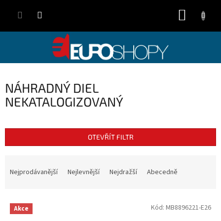
Přejít
NÁKUP
na
obsah
KOŠÍK
NÁHRADNÝ DIEL
NEKATALOGIZOVANÝ
OTEVŘÍT FILTR
Ř
a
Nejprodávanější
Nejlevnější
Nejdražší
Abecedně
z
e
V
n
Kód:
MB8896221-E26
Akce
ý
í