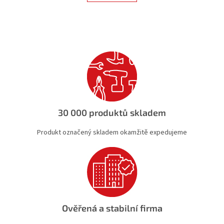
á
k
d
o
v
a
á
c
n
í
í
p
r
v
k
y
v
ý
30 000 produktů skladem
p
i
Produkt označený skladem okamžitě expedujeme
s
u
Ověřená a stabilní firma