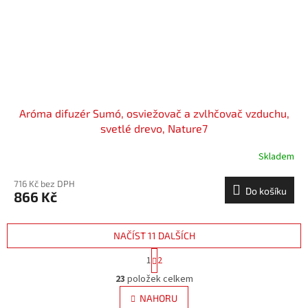
Aróma difuzér Sumó, osviežovač a zvlhčovač vzduchu,
svetlé drevo, Nature7
Skladem
716 Kč bez DPH
Do košíku
866 Kč
NAČÍST 11 DALŠÍCH
S
1
2
t
O
r
23
položek celkem
v
á
l
NAHORU
n