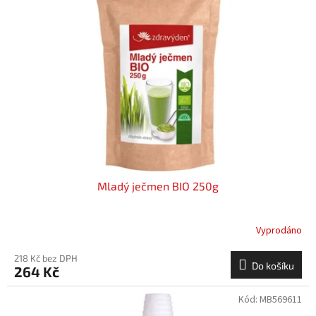
i
r
s
o
p
d
r
u
o
k
d
t
u
ů
k
t
ů
Mladý ječmen BIO 250g
Vyprodáno
218 Kč bez DPH
Do košíku
264 Kč
Kód:
MB569611