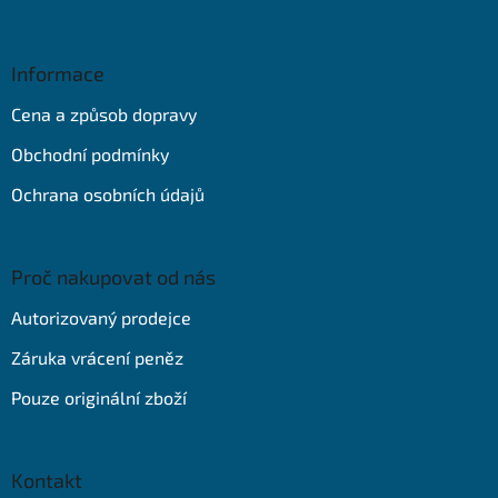
Z
á
p
a
Informace
t
Cena a způsob dopravy
í
Obchodní podmínky
Ochrana osobních údajů
Proč nakupovat od nás
Autorizovaný prodejce
Záruka vrácení peněz
Pouze originální zboží
Kontakt