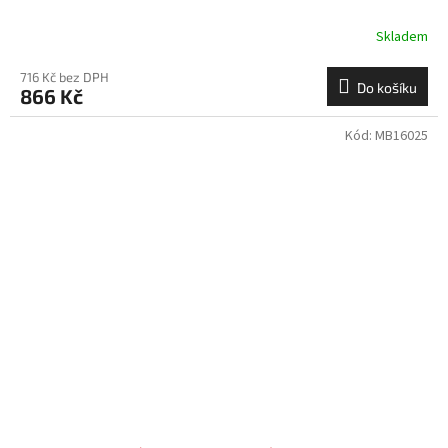
Skladem
716 Kč bez DPH
Do košíku
866 Kč
Kód:
MB16025