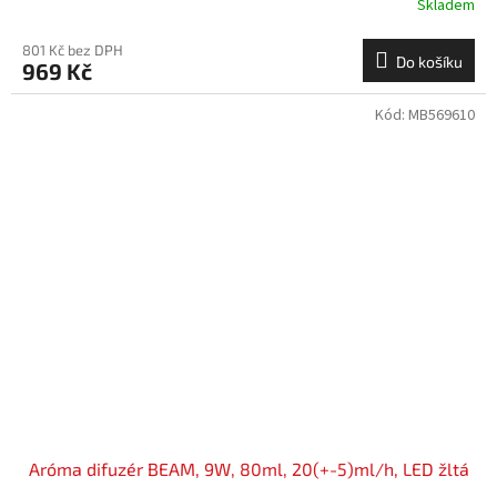
Skladem
801 Kč bez DPH
Do košíku
969 Kč
Kód:
MB569610
Aróma difuzér BEAM, 9W, 80ml, 20(+-5)ml/h, LED žltá