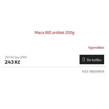
Maca BIO prášek 200g
Vyprodáno
201 Kč bez DPH
Do košíku
243 Kč
Kód:
MB569604