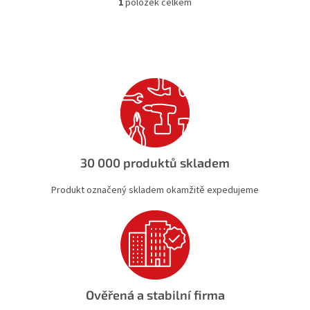
1
položek celkem
O
v
l
á
d
a
c
í
p
r
v
k
30 000 produktů skladem
y
v
Produkt označený skladem okamžitě expedujeme
ý
p
i
s
u
Ověřená a stabilní firma