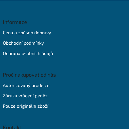
Z
á
p
a
Informace
t
Cena a způsob dopravy
í
Obchodní podmínky
Ochrana osobních údajů
Proč nakupovat od nás
Autorizovaný prodejce
Záruka vrácení peněz
Pouze originální zboží
Kontakt