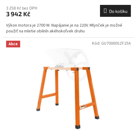
3 258 Kč bez DPH
Do košíku
3 942 Kč
Výkon motora je 2700 W. Napájanie je na 220V. Mlynček je možné
použiť na mletie obilnín akéhokoľvek druhu
Kód:
GU70000SZF25A
Akce