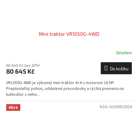
Mini traktor VR1050G-4WD
Skladem
66 649 Kč bez DPH
Do košíku
80 645 Kč
VR1050G-4WD je výkonný mini traktor 4×4 s motorom 16 HP.
Prepínateľný pohon, oddelené prevodovky a rýchla premena na
kultivátor z neho...
Kód:
GU200S2024
Akce