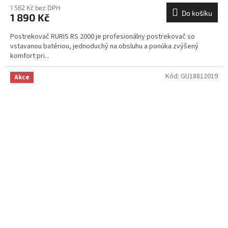
1 562 Kč bez DPH
Do košíku
1 890 Kč
Postrekovač RURIS RS 2000 je profesionálny postrekovač so
vstavanou batériou, jednoduchý na obsluhu a ponúka zvýšený
komfort pri...
Kód:
GU18812019
Akce