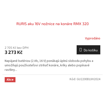
RURIS aku 16V nožnice na konáre RMX 320
Vyprodáno
2 705 Kč bez DPH
Do košíku
3 273 Kč
Napájané batériou (2 Ah, 16 V) ponúkajú úplnú slobodu pohybu a
umožňujú používateľovi strihať konáre, kríky alebo popínavé
rastliny...
Kód:
GU2200DLVH2024
Akce