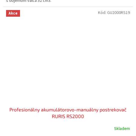
s objemom valca 52 cm3.
Kód:
GU2000RS19
Akce
Profesionálny akumulátorovo-manuálny postrekovač
RURIS RS2000
Skladem