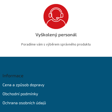
Vyškolený personál
Poradíme vám s výběrem správného produktu
Z
á
p
a
Informace
t
Cena a způsob dopravy
í
Obchodní podmínky
Ochrana osobních údajů