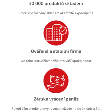
ý
30 000 produktů skladem
p
i
Produkt označený skladem okamžitě expedujeme
s
u
Ověřená a stabilní firma
Od roku 2006 děláme vše pro vaší spokojenost
Záruka vrácení peněz
Pokud Vám produkt nevyhovuje, můžete ho do 14 dnů vrátit