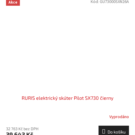
Kód:
GU73000SXN26A
Akce
RURIS elektrický skúter Pilot SX730 čierny
Vyprodáno
32 763 Kč bez DPH
Do košíku
39 643 Kč