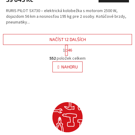
RURIS PILOT SX730 – elektrická kolobežka s motorom 2500 W,
dojazdom 56 km a nosnosťou 195 kg pre 2 osoby. Kotúčové brzdy,
pneumatiky...
NAČÍST 12 DALŠÍCH
S
1
46
t
O
r
552
položek celkem
v
á
l
NAHORU
n
á
k
d
o
v
a
á
c
n
í
í
p
r
v
k
y
v