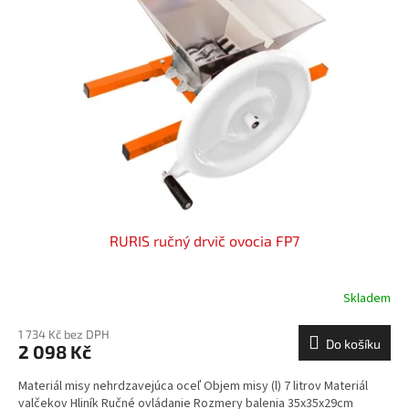
i
r
s
o
p
d
r
u
o
k
d
t
u
ů
k
t
ů
RURIS ručný drvič ovocia FP7
Skladem
1 734 Kč bez DPH
Do košíku
2 098 Kč
Materiál misy nehrdzavejúca oceľ Objem misy (l) 7 litrov Materiál
valčekov Hliník Ručné ovládanie Rozmery balenia 35x35x29cm