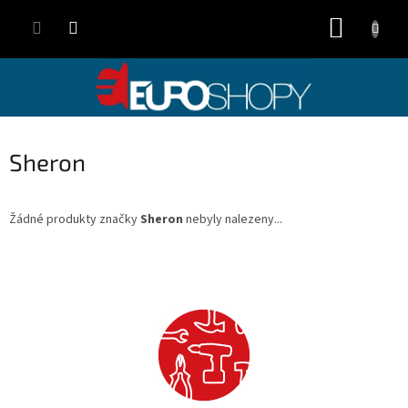
Přejít
NÁKUP
na
obsah
KOŠÍK
Sheron
Žádné produkty značky
Sheron
nebyly nalezeny...