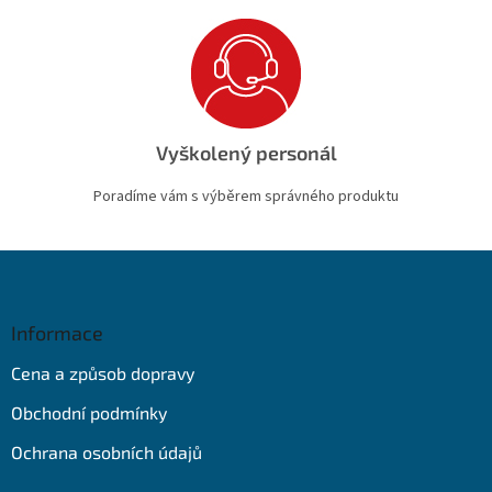
Vyškolený personál
Poradíme vám s výběrem správného produktu
Z
á
p
a
Informace
t
Cena a způsob dopravy
í
Obchodní podmínky
Ochrana osobních údajů