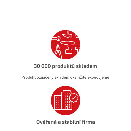
á
k
d
o
v
a
á
c
n
í
í
p
r
v
k
y
v
ý
30 000 produktů skladem
p
i
Produkt označený skladem okamžitě expedujeme
s
u
Ověřená a stabilní firma