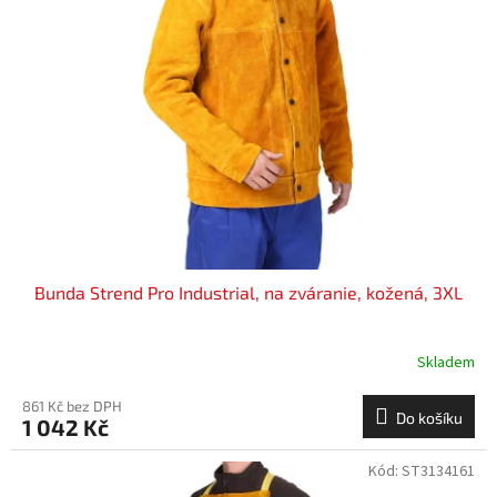
i
r
s
o
p
d
r
u
o
k
d
t
u
ů
k
t
ů
Bunda Strend Pro Industrial, na zváranie, kožená, 3XL
Skladem
861 Kč bez DPH
Do košíku
1 042 Kč
Kód:
ST3134161