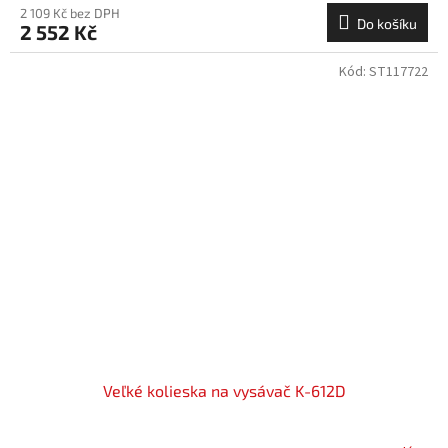
2 109 Kč bez DPH
Do košíku
2 552 Kč
Kód:
ST117722
Veľké kolieska na vysávač K-612D