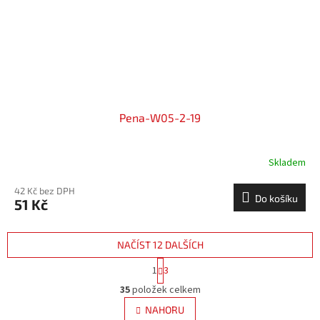
Pena-W05-2-19
Skladem
42 Kč bez DPH
Do košíku
51 Kč
NAČÍST 12 DALŠÍCH
S
1
3
t
O
r
35
položek celkem
v
á
l
NAHORU
n