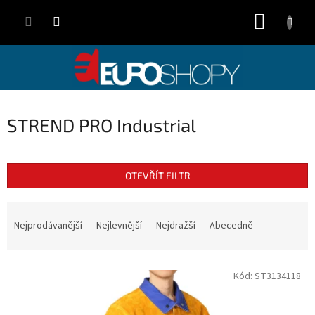
Přejít
NÁKUP
na
obsah
KOŠÍK
STREND PRO Industrial
OTEVŘÍT FILTR
Ř
a
Nejprodávanější
Nejlevnější
Nejdražší
Abecedně
z
e
V
n
Kód:
ST3134118
ý
í
p
p