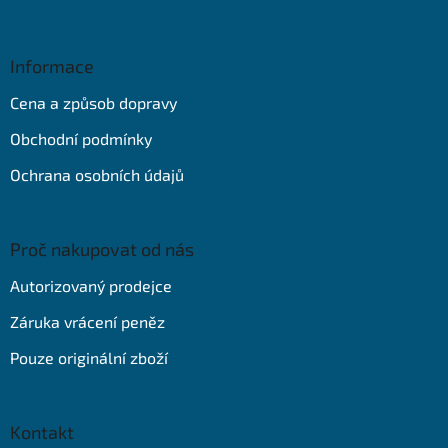
Z
á
p
a
Informace
t
Cena a způsob dopravy
í
Obchodní podmínky
Ochrana osobních údajů
Proč nakupovat od nás
Autorizovaný prodejce
Záruka vrácení peněz
Pouze originální zboží
Kontakt