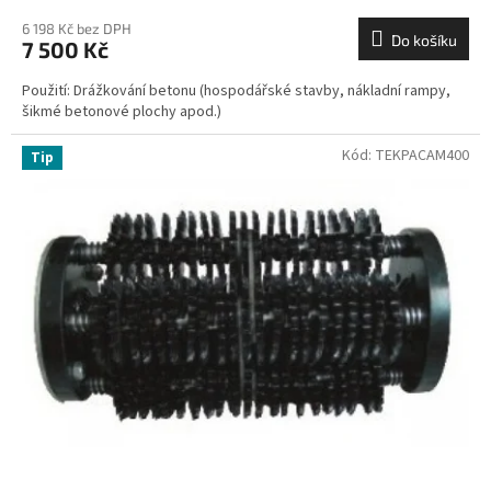
6 198 Kč bez DPH
Do košíku
7 500 Kč
Použití: Drážkování betonu (hospodářské stavby, nákladní rampy,
šikmé betonové plochy apod.)
Kód:
TEKPACAM400
Tip