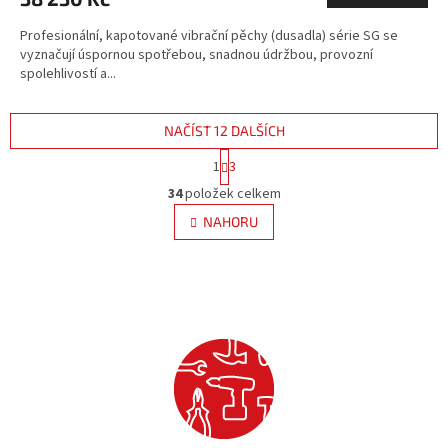
Profesionální, kapotované vibrační pěchy (dusadla) série SG se
vyznačují úspornou spotřebou, snadnou údržbou, provozní
spolehlivostí a...
NAČÍST 12 DALŠÍCH
S
1
3
t
O
r
34
položek celkem
v
á
l
NAHORU
n
á
k
d
o
v
a
á
c
n
í
í
p
r
v
k
y
v