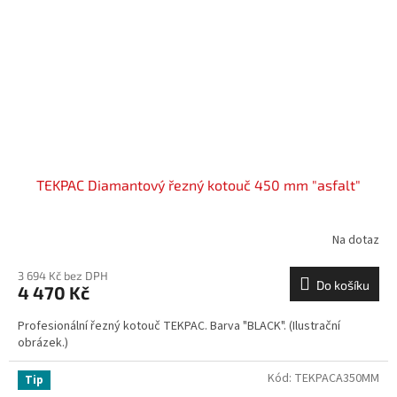
TEKPAC Diamantový řezný kotouč 450 mm "asfalt"
Na dotaz
3 694 Kč bez DPH
Do košíku
4 470 Kč
Profesionální řezný kotouč TEKPAC. Barva "BLACK". (Ilustrační
obrázek.)
Kód:
TEKPACA350MM
Tip