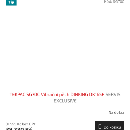
Kód:
SG70C
Tip
TEKPAC SG70C Vibrační pěch DINKING DK165F
SERVIS
EXCLUSIVE
Na dotaz
31 595 Kč bez DPH
Do košíku
38 230 Kč