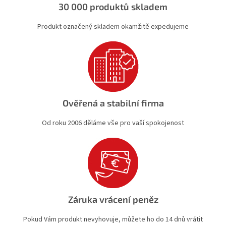
ý
30 000 produktů skladem
p
i
Produkt označený skladem okamžitě expedujeme
s
u
Ověřená a stabilní firma
Od roku 2006 děláme vše pro vaší spokojenost
Záruka vrácení peněz
Pokud Vám produkt nevyhovuje, můžete ho do 14 dnů vrátit