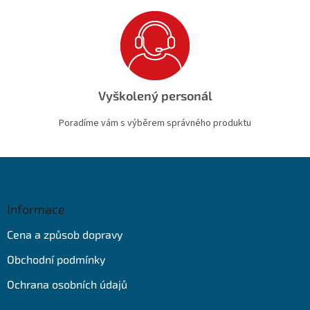
Vyškolený personál
Poradíme vám s výběrem správného produktu
Z
á
p
a
Informace
t
Cena a způsob dopravy
í
Obchodní podmínky
Ochrana osobních údajů