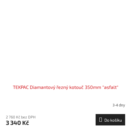
TEKPAC Diamantový řezný kotouč 350mm "asfalt"
3-4 dny
2 760 Kč bez DPH
Do košíku
3 340 Kč