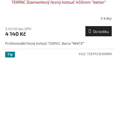
TEKPAC Diamantový řezný kotouč 450mm "beton"
3-4 dny
3 421 Kč bez DPH
Do košíku
4 140 Kč
Profesionální řezný kotouč TEKPAC. Barva "WHITE"
Kód:
TEKPACB400MM
Tip