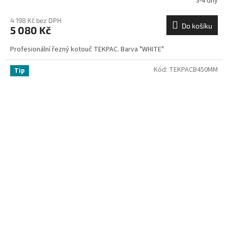
3-4 dny
4 198 Kč bez DPH
Do košíku
5 080 Kč
Profesionální řezný kotouč TEKPAC. Barva "WHITE"
Kód:
TEKPACB450MM
Tip