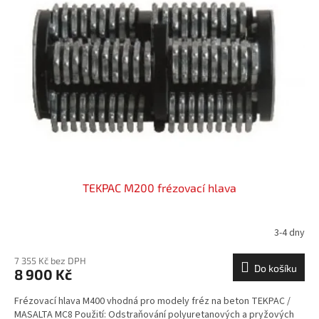
i
r
s
o
p
d
r
u
o
k
d
t
u
ů
k
t
ů
TEKPAC M200 frézovací hlava
3-4 dny
7 355 Kč bez DPH
Do košíku
8 900 Kč
Frézovací hlava M400 vhodná pro modely fréz na beton TEKPAC /
MASALTA MC8 Použití: Odstraňování polyuretanových a pryžových