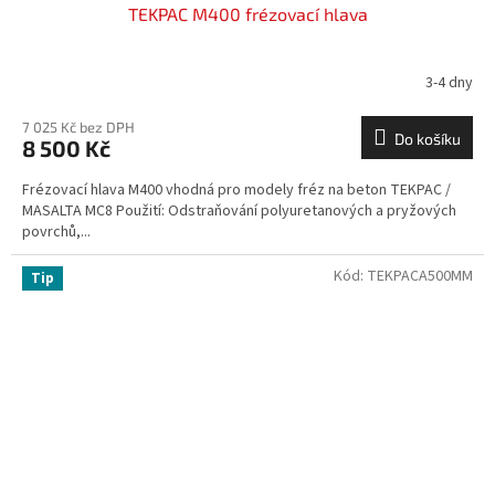
TEKPAC M400 frézovací hlava
3-4 dny
7 025 Kč bez DPH
Do košíku
8 500 Kč
Frézovací hlava M400 vhodná pro modely fréz na beton TEKPAC /
MASALTA MC8 Použití: Odstraňování polyuretanových a pryžových
povrchů,...
Kód:
TEKPACA500MM
Tip