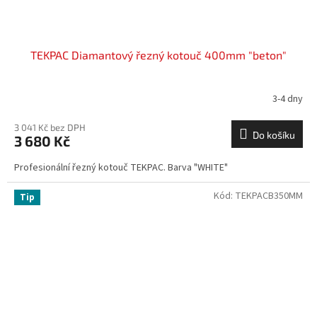
TEKPAC Diamantový řezný kotouč 400mm "beton"
3-4 dny
3 041 Kč bez DPH
Do košíku
3 680 Kč
Profesionální řezný kotouč TEKPAC. Barva "WHITE"
Kód:
TEKPACB350MM
Tip