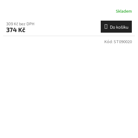
Skladem
309 Kč bez DPH
Do košíku
374 Kč
Kód:
ST090020