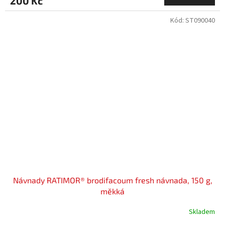
200 Kč
Kód:
ST090040
Návnady RATIMOR® brodifacoum fresh návnada, 150 g,
měkká
Skladem