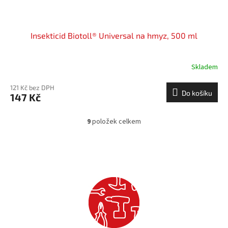
Insekticid Biotoll® Universal na hmyz, 500 ml
Skladem
121 Kč bez DPH
Do košíku
147 Kč
9
položek celkem
O
v
l
á
d
a
c
í
p
r
v