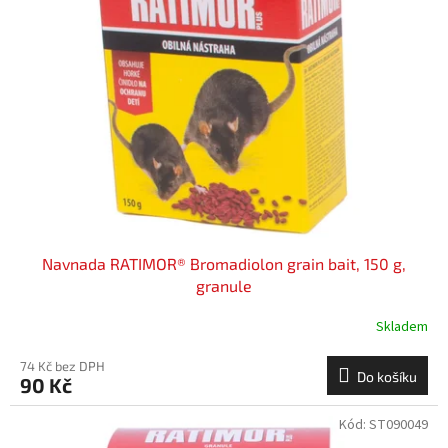
i
r
s
o
p
d
r
u
o
k
d
t
u
ů
k
t
ů
Navnada RATIMOR® Bromadiolon grain bait, 150 g,
granule
Skladem
74 Kč bez DPH
Do košíku
90 Kč
Kód:
ST090049