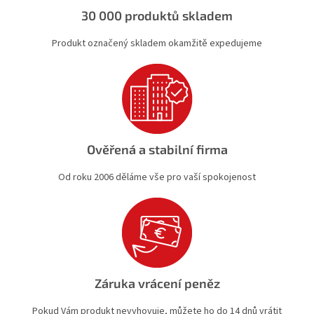
k
30 000 produktů skladem
y
v
Produkt označený skladem okamžitě expedujeme
ý
p
i
s
u
Ověřená a stabilní firma
Od roku 2006 děláme vše pro vaší spokojenost
Záruka vrácení peněz
Pokud Vám produkt nevyhovuje, můžete ho do 14 dnů vrátit