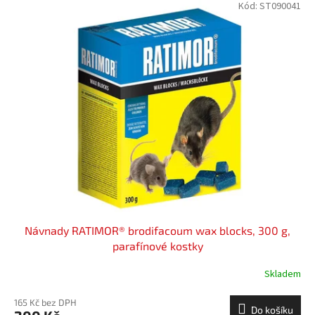
Kód:
ST090041
Návnady RATIMOR® brodifacoum wax blocks, 300 g,
parafínové kostky
Skladem
165 Kč bez DPH
Do košíku