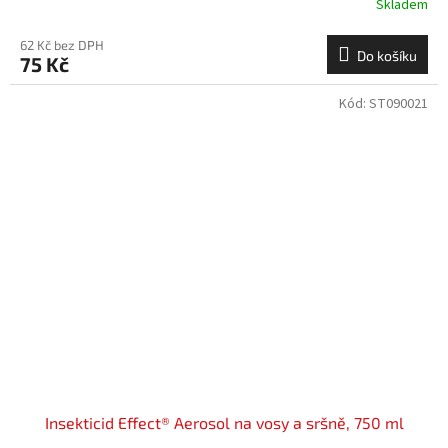
Skladem
62 Kč bez DPH
Do košíku
75 Kč
Kód:
ST090021
Insekticid Effect® Aerosol na vosy a sršně, 750 ml