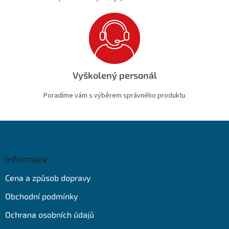
Vyškolený personál
Poradíme vám s výběrem správného produktu
Z
á
p
a
Informace
t
Cena a způsob dopravy
í
Obchodní podmínky
Ochrana osobních údajů