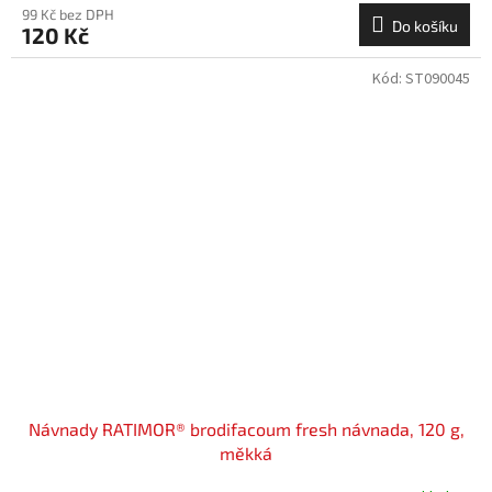
99 Kč bez DPH
Do košíku
120 Kč
Kód:
ST090045
Návnady RATIMOR® brodifacoum fresh návnada, 120 g,
měkká