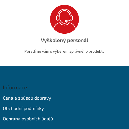
Vyškolený personál
Poradíme vám s výběrem správného produktu
Z
á
p
a
Informace
t
Cena a způsob dopravy
í
Obchodní podmínky
Ochrana osobních údajů