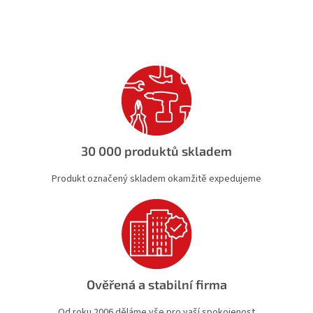
v
l
á
d
a
c
í
p
r
v
k
30 000 produktů skladem
y
v
Produkt označený skladem okamžitě expedujeme
ý
p
i
s
u
Ověřená a stabilní firma
Od roku 2006 děláme vše pro vaší spokojenost