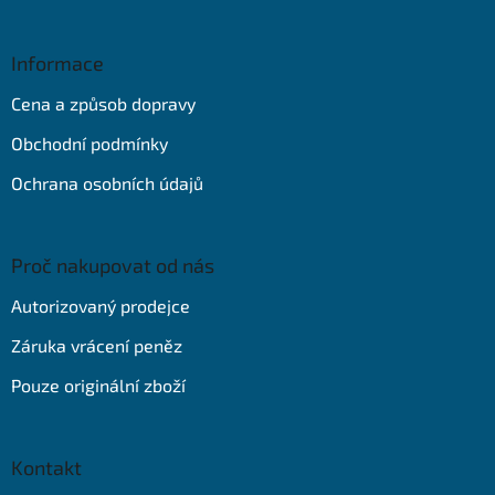
á
p
a
Informace
t
Cena a způsob dopravy
í
Obchodní podmínky
Ochrana osobních údajů
Proč nakupovat od nás
Autorizovaný prodejce
Záruka vrácení peněz
Pouze originální zboží
Kontakt