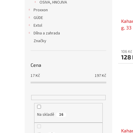
OSIVA, HNOJIVA
Proxxon
GÜDE
Kahan
Extol
g, 33
Dílna a zahrada
ks
Značky
106 Kč
128 
Cena
17
Kč
197
Kč
Na skladě
16
Kahan