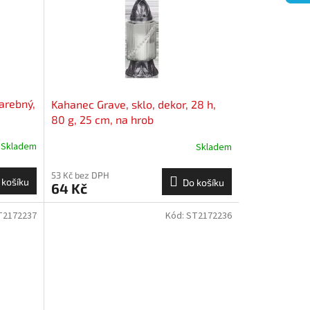
arebný,
Kahanec Grave, sklo, dekor, 28 h,
80 g, 25 cm, na hrob
Skladem
Skladem
53 Kč bez DPH
 košíku
Do košíku
64 Kč
T2172237
Kód:
ST2172236