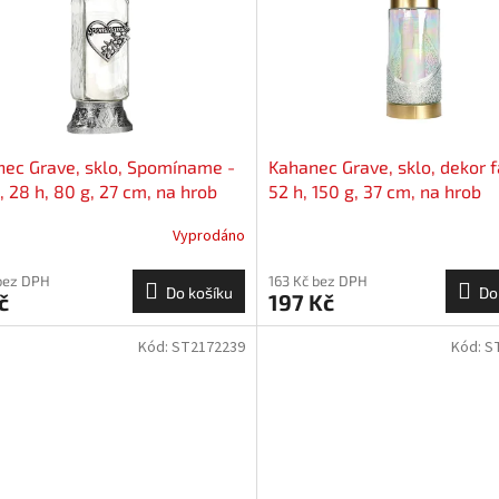
ec Grave, sklo, Spomíname -
Kahanec Grave, sklo, dekor f
, 28 h, 80 g, 27 cm, na hrob
52 h, 150 g, 37 cm, na hrob
Vyprodáno
bez DPH
163 Kč bez DPH
Do košíku
Do
č
197 Kč
Kód:
ST2172239
Kód:
S