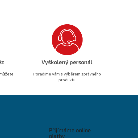
ěz
Vyškolený personál
 můžete
Poradíme vám s výběrem správného
produktu
Přijímáme online
platby