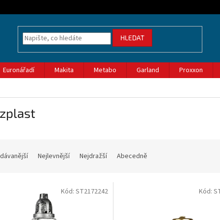
HLEDAT
Euronářadí
Makita
Metabo
Garland
Proxxon
zplast
dávanější
Nejlevnější
Nejdražší
Abecedně
Kód:
ST2172242
Kód:
S