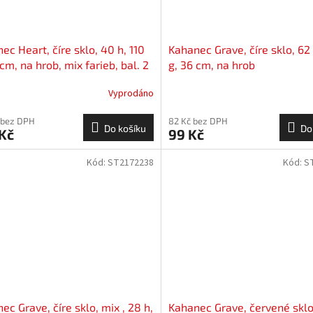
ec Heart, číre sklo, 40 h, 110
Kahanec Grave, číre sklo, 62
 cm, na hrob, mix farieb, bal. 2
g, 36 cm, na hrob
Vyprodáno
 bez DPH
82 Kč bez DPH
Do košíku
Do
Kč
99 Kč
Kód:
ST2172238
Kód:
S
ec Grave, číre sklo, mix , 28 h,
Kahanec Grave, červené sklo