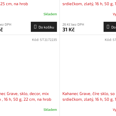
 25 cm, na hrob
srdiečkom, zlatý, 16 h, 50 g, 
na hrob
Skladem
V
bez DPH
26 Kč bez DPH
Do košíku
Do
Kč
31 Kč
Kód:
ST2172235
Kód:
S
ec Grave, sklo, decor, mix
Kahanec Grave, číre sklo, so
b , 16 h, 50 g, 22 cm, na hrob
srdiečkom, zlatý, 16 h, 50 g, 
na hrob
Skladem
V