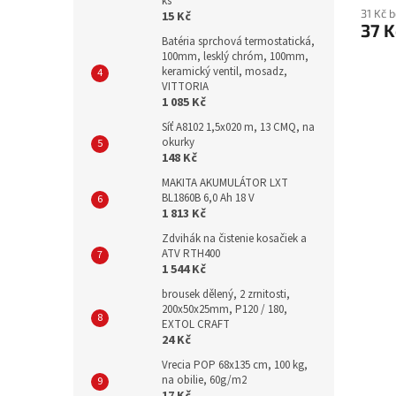
ks
31 Kč 
15 Kč
37 K
Batéria sprchová termostatická,
100mm, lesklý chróm, 100mm,
keramický ventil, mosadz,
VITTORIA
1 085 Kč
Síť A8102 1,5x020 m, 13 CMQ, na
okurky
148 Kč
MAKITA AKUMULÁTOR LXT
BL1860B 6,0 Ah 18 V
1 813 Kč
Zdvihák na čistenie kosačiek a
ATV RTH400
1 544 Kč
brousek dělený, 2 zrnitosti,
200x50x25mm, P120 / 180,
EXTOL CRAFT
24 Kč
Vrecia POP 68x135 cm, 100 kg,
na obilie, 60g/m2