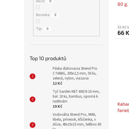
Akce
0
80 g,
Novinka
0
55 Kč 
Tip
0
66 
Top 10 produktů
Páska sťahovacia Strend Pro
CT66BG, 200x2,5 mm, 50 ks,
zelená, nylon, viazacia
12 Kč
Tyč Garden KBT 600/8-10 mm,
bal. 10 ks, bambus, oporná k
rastlinám
Kahan
19 Kč
farie
Vodováha Strend Pro, MINI,
libela, prívesok, kľúčenka, v
dóze, 40x15x15 mm, Sellbox 60