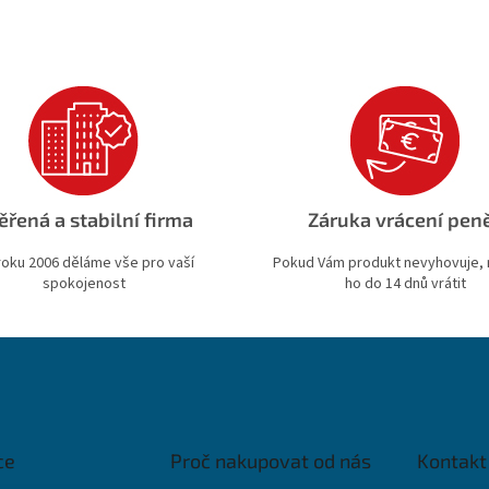
ěřená a stabilní firma
Záruka vrácení pen
roku 2006 děláme vše pro vaší
Pokud Vám produkt nevyhovuje,
spokojenost
ho do 14 dnů vrátit
ce
Proč nakupovat od nás
Kontakt