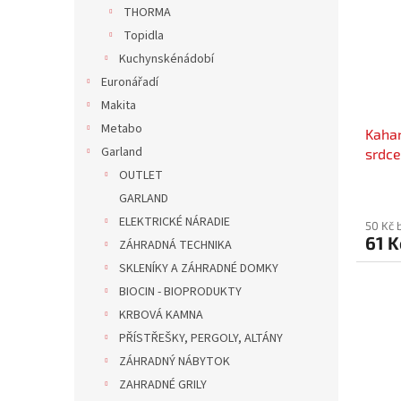
r
n
THORMA
s
o
e
Topidla
p
d
l
r
u
Kuchynskénádobí
o
k
Euronářadí
d
t
Makita
u
ů
Metabo
Kahan
k
Garland
srdce
t
ů
OUTLET
GARLAND
ELEKTRICKÉ NÁRADIE
50 Kč 
61 K
ZÁHRADNÁ TECHNIKA
SKLENÍKY A ZÁHRADNÉ DOMKY
BIOCIN - BIOPRODUKTY
KRBOVÁ KAMNA
PŘÍSTŘEŠKY, PERGOLY, ALTÁNY
ZÁHRADNÝ NÁBYTOK
ZAHRADNÉ GRILY