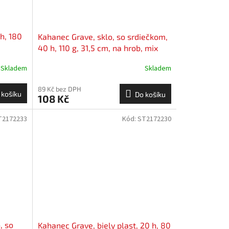
 h, 180
Kahanec Grave, sklo, so srdiečkom,
40 h, 110 g, 31,5 cm, na hrob, mix
farieb
Skladem
Skladem
89 Kč bez DPH
 košíku
Do košíku
108 Kč
T2172233
Kód:
ST2172230
, so
Kahanec Grave, biely plast, 20 h, 80