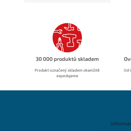
30 000 produktů skladem
Ov
Produkt označený skladem okamžitě
Od 
expedujeme
Z
á
p
a
t
Informa
í