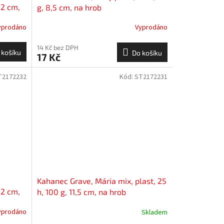
12 cm,
g, 8,5 cm, na hrob
yprodáno
Vyprodáno
14 Kč bez DPH
 košíku
Do košíku
17 Kč
T2172232
Kód:
ST2172231
Kahanec Grave, Mária mix, plast, 25
12 cm,
h, 100 g, 11,5 cm, na hrob
yprodáno
Skladem