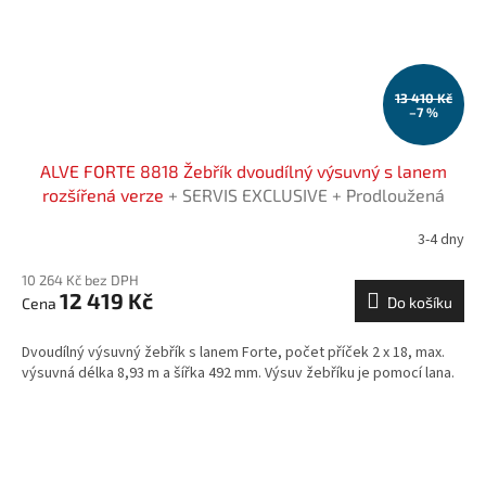
13 410 Kč
–7 %
ALVE FORTE 8818 Žebřík dvoudílný výsuvný s lanem
rozšířená verze
+ SERVIS EXCLUSIVE + Prodloužená
záruka na 7 let
3-4 dny
10 264 Kč bez DPH
12 419 Kč
Do košíku
Dvoudílný výsuvný žebřík s lanem Forte, počet příček 2 x 18, max.
výsuvná délka 8,93 m a šířka 492 mm. Výsuv žebříku je pomocí lana.