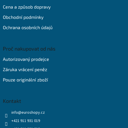
t
Cena a způsob dopravy
í
Obchodní podmínky
Ochrana osobních údajů
Proč nakupovat od nás
Autorizovaný prodejce
Záruka vrácení peněz
Pouze originální zboží
Kontakt
info
@
euroshopy.cz
+421 911 931 019