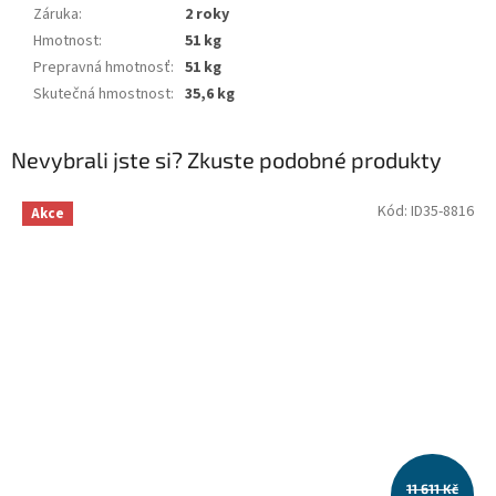
Záruka
:
2 roky
Hmotnost
:
51 kg
Prepravná hmotnosť
:
51 kg
Skutečná hmostnost
:
35,6 kg
Nevybrali jste si? Zkuste podobné produkty
Kód:
ID35-8816
Akce
11 611 Kč