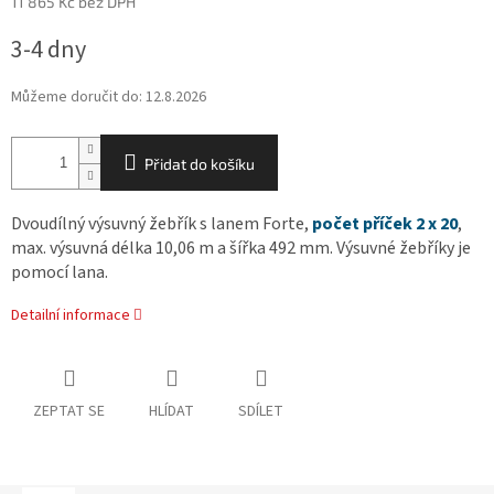
11 865 Kč bez DPH
Měrná
3-4 dny
cena:
Můžeme doručit do:
12.8.2026
Přidat do košíku
Dvoudílný
výsuvný
žebřík
s
lanem
Forte
,
počet
příček
2
x
20
,
max
.
výsuvná
délka
10,06
m
a
šířka
492
mm
.
Výsuvné žebříky
je
pomocí
lana.
Detailní informace
ZEPTAT SE
HLÍDAT
SDÍLET