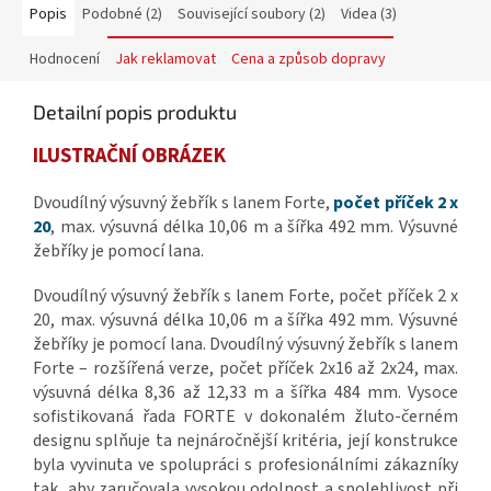
Popis
Podobné (2)
Související soubory (2)
Videa (3)
Hodnocení
Jak reklamovat
Cena a způsob dopravy
Detailní popis produktu
ILUSTRAČNÍ OBRÁZEK
Dvoudílný výsuvný žebřík s lanem Forte,
počet příček 2 x
20
, max. výsuvná délka 10,06 m a šířka 492 mm. Výsuvné
žebříky je pomocí lana.
Dvoudílný
výsuvný
žebřík
s
lanem
Forte
,
počet
příček
2
x
20
, max
.
výsuvná
délka
10,06
m
a
šířka
492
mm
.
Výsuvné
žebříky
je
pomocí
lana.
Dvoudílný výsuvný žebřík s lanem
Forte – rozšířená verze, počet příček 2x16 až 2x24, max.
výsuvná délka 8,36 až 12,33 m a šířka 484 mm. Vysoce
sofistikovaná řada FORTE v dokonalém žluto-černém
designu splňuje ta nejnáročnější kritéria, její konstrukce
byla vyvinuta ve spolupráci s profesionálními zákazníky
tak, aby zaručovala vysokou odolnost a spolehlivost při