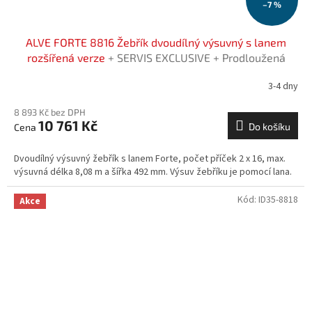
–7 %
ALVE FORTE 8816 Žebřík dvoudílný výsuvný s lanem
rozšířená verze
+ SERVIS EXCLUSIVE + Prodloužená
záruka na 7 let
3-4 dny
8 893 Kč bez DPH
10 761 Kč
Do košíku
Dvoudílný výsuvný žebřík s lanem Forte, počet příček 2 x 16, max.
výsuvná délka 8,08 m a šířka 492 mm. Výsuv žebříku je pomocí lana.
Kód:
ID35-8818
Akce