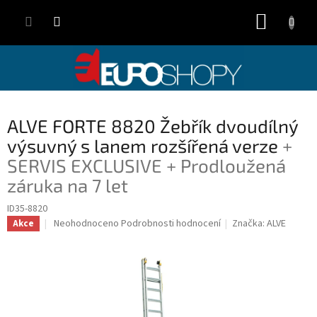
Přejít
NÁKUP
na
obsah
KOŠÍK
ALVE FORTE 8820 Žebřík dvoudílný
výsuvný s lanem rozšířená verze
+
SERVIS EXCLUSIVE + Prodloužená
záruka na 7 let
ID35-8820
Průměrné
Neohodnoceno
Podrobnosti hodnocení
Značka:
ALVE
Akce
hodnocení
produktu
je
0,0
z
5
hvězdiček.