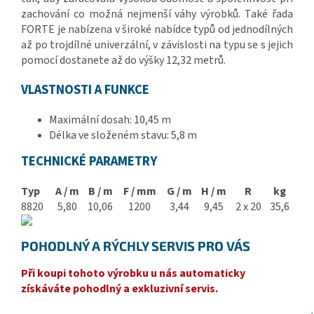
zachování co možná nejmenší váhy výrobků. Také řada
FORTE je nabízena v široké nabídce typů od jednodílných
až po trojdílné univerzální, v závislosti na typu se s jejich
pomocí dostanete až do výšky 12,32 metrů.
VLASTNOSTI
A
FUNKCE
Maximální
dosah:
10,45
m
Délka
ve složeném stavu
:
5,8
m
TECHNICKÉ
PARAMETRY
Typ
A / m
B / m
F / mm
G / m
H / m
R
kg
8820
5,80
10,06
1200
3,44
9,45
2 x 20
35,6
POHODLNÝ A RÝCHLY SERVIS PRO VÁS
Při koupi tohoto výrobku u nás automaticky
získáváte pohodlný a exkluzivní servis.