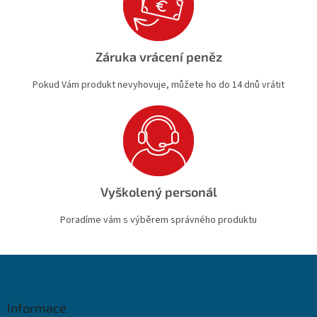
Záruka vrácení peněz
Pokud Vám produkt nevyhovuje, můžete ho do 14 dnů vrátit
Vyškolený personál
Poradíme vám s výběrem správného produktu
Z
á
p
a
Informace