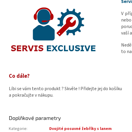
Servi
V př
nebo 
poruc
vaší 
Neděl
to na
Co dále?
Líbi se vám tento produkt ? Skvěle ! Přidejte jej do košíku
a pokračujte v nákupu.
Doplňkové parametry
Kategorie
:
Dvojité posuvné žebříky s lanem