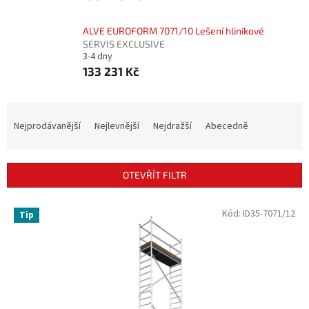
ALVE EUROFORM 7071/10 Lešení hliníkové
SERVIS EXCLUSIVE
3-4 dny
133 231 Kč
Ř
a
Nejprodávanější
Nejlevnější
Nejdražší
Abecedně
z
e
n
OTEVŘÍT FILTR
í
p
V
Kód:
ID35-7071/12
r
Tip
ý
o
p
d
i
u
s
k
p
t
r
ů