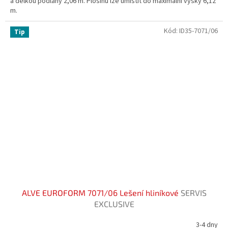
a délkou podlahy 2,06 m. Plošinu lze umístit do maximální výšky 6,12
m.
Kód:
ID35-7071/06
Tip
ALVE EUROFORM 7071/06 Lešení hliníkové
SERVIS
EXCLUSIVE
3-4 dny