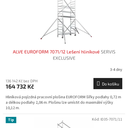
o
d
u
k
t
ů
ALVE EUROFORM 7071/12 Lešení hliníkové
SERVIS
EXCLUSIVE
3-4 dny
136 142 Kč bez DPH
Do košíku
164 732 Kč
Hliníková pojízdná pracovní plošina EUROFORM šířky podlahy 0,72 m
a délkou podlahy 2,06 m. Plošinu lze umístit do maximální výšky
10,12 m.
Kód:
ID35-7071/11
Tip