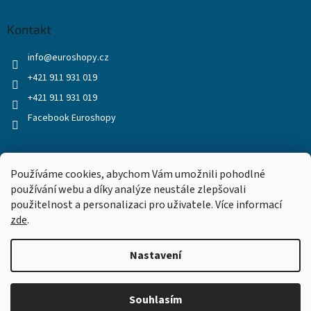
Kontakt
info
@
euroshopy.cz
+421 911 931 019
+421 911 931 019
Facebook Euroshopy
Přijímáme online platby
Používáme cookies, abychom Vám umožnili pohodlné
používání webu a díky analýze neustále zlepšovali
použitelnost a personalizaci pro uživatele. Více informací
zde
.
Nastavení
Vytvořil Shoptet
Souhlasím
Copyright 2026
Euroshopy
. Všechna práva vyhrazena.