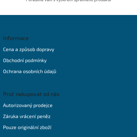
Z
á
p
a
Informace
t
Cena a způsob dopravy
í
Obchodní podmínky
Ochrana osobních údajů
Proč nakupovat od nás
Autorizovaný prodejce
Záruka vrácení peněz
Pouze originální zboží