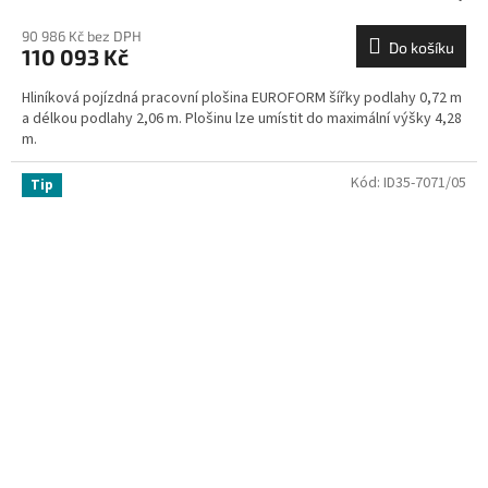
90 986 Kč bez DPH
Do košíku
110 093 Kč
Hliníková pojízdná pracovní plošina EUROFORM šířky podlahy 0,72 m
a délkou podlahy 2,06 m. Plošinu lze umístit do maximální výšky 4,28
m.
Kód:
ID35-7071/05
Tip