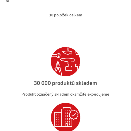
m.
10
položek celkem
O
v
l
á
d
a
c
í
p
r
v
k
30 000 produktů skladem
y
v
Produkt označený skladem okamžitě expedujeme
ý
p
i
s
u