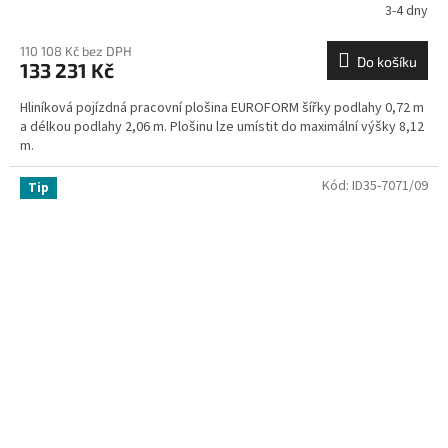
3-4 dny
110 108 Kč bez DPH
Do košíku
133 231 Kč
Hliníková pojízdná pracovní plošina EUROFORM šířky podlahy 0,72 m
a délkou podlahy 2,06 m. Plošinu lze umístit do maximální výšky 8,12
m.
Kód:
ID35-7071/09
Tip