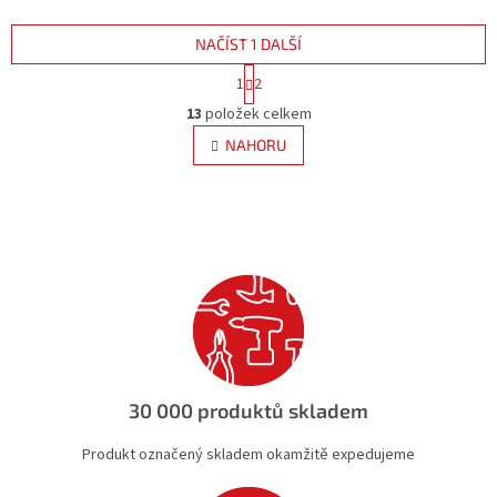
NAČÍST 1 DALŠÍ
S
1
2
t
O
r
13
položek celkem
v
á
l
NAHORU
n
á
k
d
o
v
a
á
c
n
í
í
p
r
v
k
y
v
ý
30 000 produktů skladem
p
i
Produkt označený skladem okamžitě expedujeme
s
u