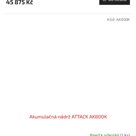
45 875 Kč
Kód:
AK800K
Akumulačná nádrž ATTACK AK800K
Ihned k odeslání
(1 ks)