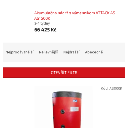
Akumulačná nádrž s výmenníkom ATTACK AS
AS1500K
3-4 týdny
66 425 Kč
Ř
a
Nejprodávanější
Nejlevnější
Nejdražší
Abecedně
z
e
n
OTEVŘÍT FILTR
í
p
V
Kód:
AS800K
r
ý
o
p
d
i
u
s
k
p
t
r
ů