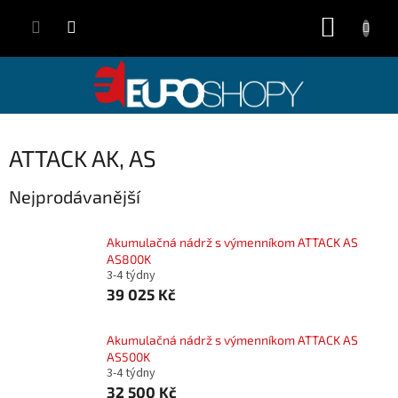
Přejít
NÁKUP
na
obsah
KOŠÍK
ATTACK AK, AS
Nejprodávanější
Akumulačná nádrž s výmenníkom ATTACK AS
AS800K
3-4 týdny
39 025 Kč
Akumulačná nádrž s výmenníkom ATTACK AS
AS500K
3-4 týdny
32 500 Kč