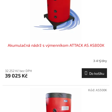
o
d
u
k
t
ů
Akumulačná nádrž s výmenníkom ATTACK AS AS800K
3-4 týdny
32 252 Kč bez DPH
Do košíku
39 025 Kč
Kód:
AS500K