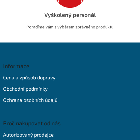
Vyškolený personál
Poradíme vám s výběrem správného produktu
Z
á
p
a
Informace
t
Cena a způsob dopravy
í
Obchodní podmínky
Ochrana osobních údajů
Proč nakupovat od nás
Autorizovaný prodejce