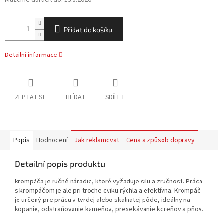
Můžeme doručit do:
13.8.2026
Přidat do košíku
Detailní informace
ZEPTAT SE
HLÍDAT
SDÍLET
Popis
Hodnocení
Jak reklamovat
Cena a způsob dopravy
Detailní popis produktu
krompáča je ručné náradie, ktoré vyžaduje silu a zručnosť. Práca
s krompáčom je ale pri troche cviku rýchla a efektívna. Krompáč
je určený pre prácu v tvrdej alebo skalnatej pôde, ideálny na
kopanie, odstraňovanie kameňov, presekávanie koreňov a pňov.