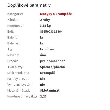
Doplňkové parametry
Kategorie
:
Motyky a krompáče
Záruka
:
2 roky
Hmotnost
:
3.53 kg
EAN
:
8585023315864
Balení
:
ks
Balenie
:
ks
Typ
:
krompáč
Násada
:
Áno
Určenie
:
pre domácnosť
Tvar hlavy
:
Špicatá/plochá
Druh produktu
:
Krompáč
Pákový prevod
:
Nie
Výmenný systém
:
nie
Materiál násady
:
Sklolaminát
Hmotnosť hlavy (kg)
:
2,25