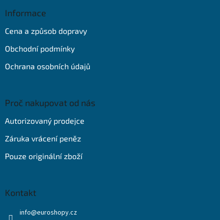
p
a
Informace
t
Cena a způsob dopravy
í
Obchodní podmínky
Ochrana osobních údajů
Proč nakupovat od nás
Autorizovaný prodejce
Záruka vrácení peněz
Pouze originální zboží
Kontakt
info
@
euroshopy.cz