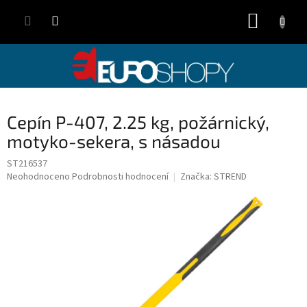
Přejít
NÁKUP
na
obsah
KOŠÍK
Cepín P-407, 2.25 kg, požárnický,
motyko-sekera, s násadou
ST216537
Průměrné
Neohodnoceno
Podrobnosti hodnocení
Značka:
STREND
hodnocení
produktu
je
0,0
z
5
hvězdiček.