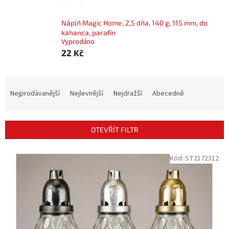
Náplň Magic Home, 2,5 dňa, 140 g, 115 mm, do
kahanca, parafín
Vyprodáno
22 Kč
Ř
a
Nejprodávanější
Nejlevnější
Nejdražší
Abecedně
z
e
n
OTEVŘÍT FILTR
í
p
V
Kód:
ST2172312
r
ý
o
p
d
i
u
s
k
p
t
r
ů