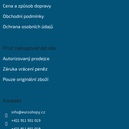
t
Cena a způsob dopravy
í
Obchodní podmínky
Ochrana osobních údajů
Proč nakupovat od nás
Autorizovaný prodejce
Záruka vrácení peněz
Pouze originální zboží
Kontakt
info
@
euroshopy.cz
+421 911 931 019