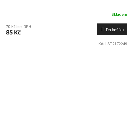
Skladem
70 Kč bez DPH
Do košíku
85 Kč
Kód:
ST2172249