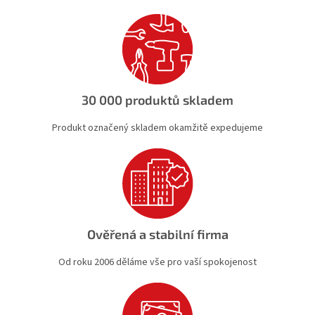
í
p
r
v
k
y
v
ý
30 000 produktů skladem
p
i
Produkt označený skladem okamžitě expedujeme
s
u
Ověřená a stabilní firma
Od roku 2006 děláme vše pro vaší spokojenost