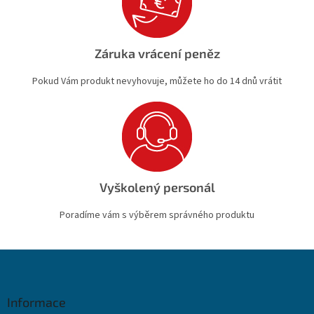
Záruka vrácení peněz
Pokud Vám produkt nevyhovuje, můžete ho do 14 dnů vrátit
Vyškolený personál
Poradíme vám s výběrem správného produktu
Z
á
p
a
Informace