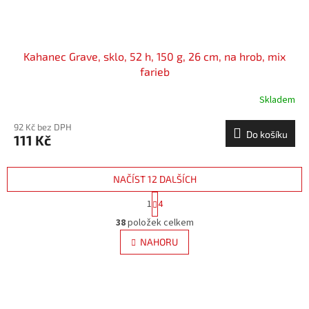
Kahanec Grave, sklo, 52 h, 150 g, 26 cm, na hrob, mix
farieb
Skladem
92 Kč bez DPH
Do košíku
111 Kč
NAČÍST 12 DALŠÍCH
S
1
4
t
O
r
38
položek celkem
v
á
l
NAHORU
n
á
k
d
o
v
a
á
c
n
í