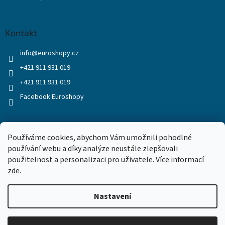
Kontakt
info
@
euroshopy.cz
+421 911 931 019
+421 911 931 019
Facebook Euroshopy
Přijímáme online platby
Používáme cookies, abychom Vám umožnili pohodlné
používání webu a díky analýze neustále zlepšovali
použitelnost a personalizaci pro uživatele. Více informací
zde
.
Nastavení
Vytvořil Shoptet