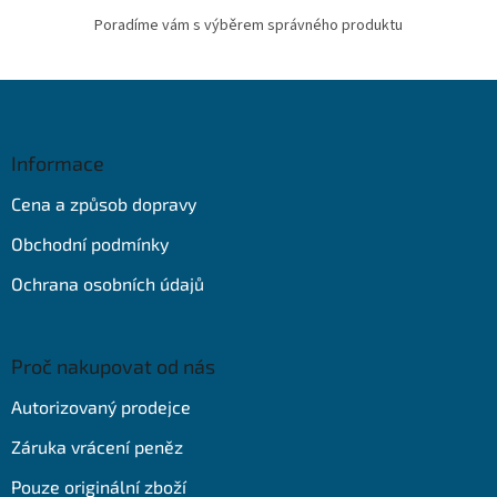
Poradíme vám s výběrem správného produktu
Z
á
p
a
Informace
t
Cena a způsob dopravy
í
Obchodní podmínky
Ochrana osobních údajů
Proč nakupovat od nás
Autorizovaný prodejce
Záruka vrácení peněz
Pouze originální zboží