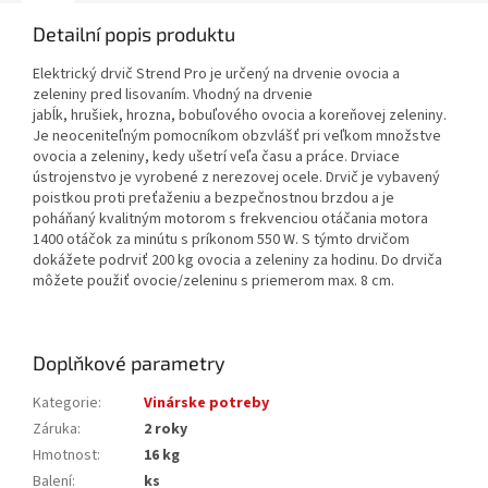
Detailní popis produktu
Elektrický drvič Strend Pro je určený na drvenie ovocia a
zeleniny pred lisovaním. Vhodný na drvenie
jabĺk, hrušiek, hrozna, bobuľového ovocia a koreňovej zeleniny.
Je neoceniteľným pomocníkom obzvlášť pri veľkom množstve
ovocia a zeleniny, kedy ušetrí veľa času a práce. Drviace
ústrojenstvo je vyrobené z nerezovej ocele. Drvič je vybavený
poistkou proti preťaženiu a bezpečnostnou brzdou a je
poháňaný kvalitným motorom s frekvenciou otáčania motora
1400 otáčok za minútu s príkonom 550 W. S týmto drvičom
dokážete podrviť 200 kg ovocia a zeleniny za hodinu. Do drviča
môžete použiť ovocie/zeleninu s priemerom max. 8 cm.
Doplňkové parametry
Kategorie
:
Vinárske potreby
Záruka
:
2 roky
Hmotnost
:
16 kg
Balení
:
ks