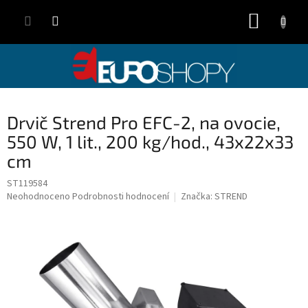
Přejít
NÁKUP
na
obsah
KOŠÍK
Drvič Strend Pro EFC-2, na ovocie,
550 W, 1 lit., 200 kg/hod., 43x22x33
cm
ST119584
Průměrné
Neohodnoceno
Podrobnosti hodnocení
Značka:
STREND
hodnocení
produktu
je
0,0
z
5
hvězdiček.