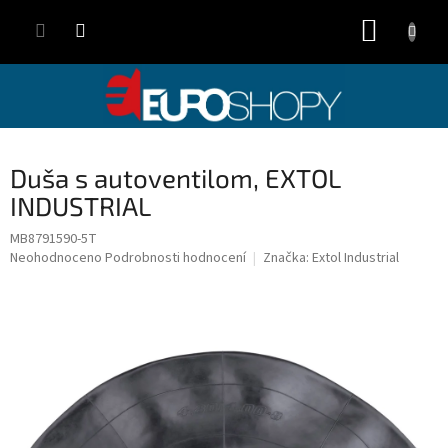
Přejít
NÁKUP
na
obsah
KOŠÍK
Duša s autoventilom, EXTOL
INDUSTRIAL
MB8791590-5T
Průměrné
Neohodnoceno
Podrobnosti hodnocení
Značka:
Extol Industrial
hodnocení
produktu
je
0,0
z
5
hvězdiček.