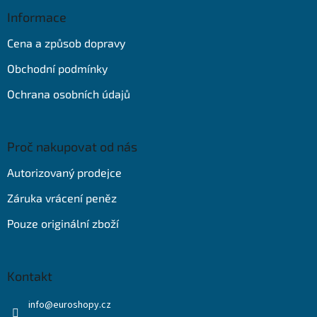
p
a
Informace
t
Cena a způsob dopravy
í
Obchodní podmínky
Ochrana osobních údajů
Proč nakupovat od nás
Autorizovaný prodejce
Záruka vrácení peněz
Pouze originální zboží
Kontakt
info
@
euroshopy.cz