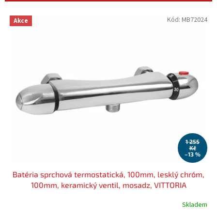
í
p
V
Kód:
MB72024
r
Akce
ý
o
p
d
i
u
s
k
p
t
r
ů
o
d
u
k
t
ů
1 255
Kč
–13 %
Batéria sprchová termostatická, 100mm, lesklý chróm,
100mm, keramický ventil, mosadz, VITTORIA
Skladem