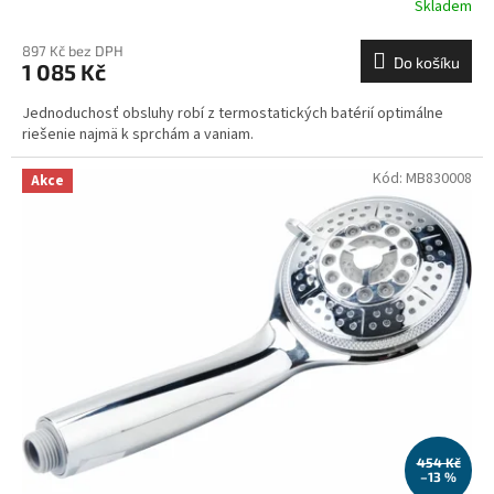
Skladem
897 Kč bez DPH
Do košíku
1 085 Kč
Jednoduchosť obsluhy robí z termostatických batérií optimálne
riešenie najmä k sprchám a vaniam.
Kód:
MB830008
Akce
454 Kč
–13 %