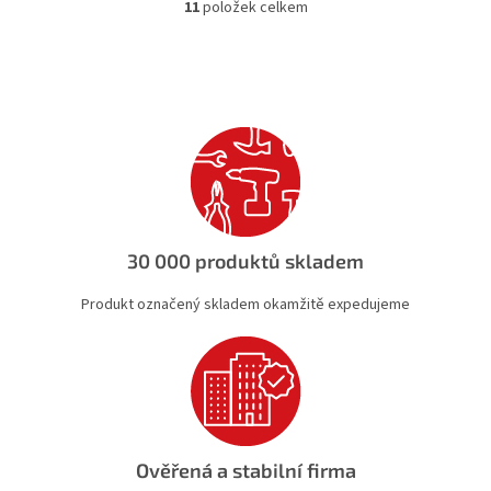
11
položek celkem
O
v
l
á
d
a
c
í
p
r
v
k
30 000 produktů skladem
y
v
Produkt označený skladem okamžitě expedujeme
ý
p
i
s
u
Ověřená a stabilní firma