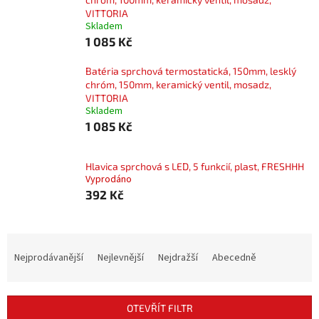
VITTORIA
Skladem
1 085 Kč
Batéria sprchová termostatická, 150mm, lesklý
chróm, 150mm, keramický ventil, mosadz,
VITTORIA
Skladem
1 085 Kč
Hlavica sprchová s LED, 5 funkcií, plast, FRESHHH
Vyprodáno
392 Kč
Ř
a
Nejprodávanější
Nejlevnější
Nejdražší
Abecedně
z
e
n
OTEVŘÍT FILTR