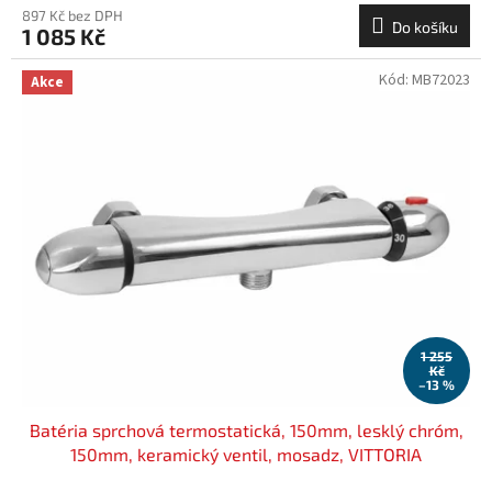
897 Kč bez DPH
Do košíku
1 085 Kč
Kód:
MB72023
Akce
1 255
Kč
–13 %
Batéria sprchová termostatická, 150mm, lesklý chróm,
150mm, keramický ventil, mosadz, VITTORIA