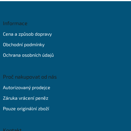
Z
á
p
a
Informace
t
Cena a způsob dopravy
í
Obchodní podmínky
Ochrana osobních údajů
Proč nakupovat od nás
Autorizovaný prodejce
Záruka vrácení peněz
Pouze originální zboží
Kontakt