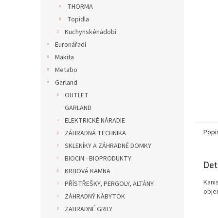
n
THORMA
e
Topidla
l
Kuchynskénádobí
Euronářadí
Makita
Metabo
Garland
OUTLET
GARLAND
ELEKTRICKÉ NÁRADIE
Popi
ZÁHRADNÁ TECHNIKA
SKLENÍKY A ZÁHRADNÉ DOMKY
BIOCIN - BIOPRODUKTY
Det
KRBOVÁ KAMNA
Kani
PŘÍSTŘEŠKY, PERGOLY, ALTÁNY
obje
ZÁHRADNÝ NÁBYTOK
ZAHRADNÉ GRILY