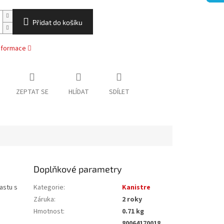
Přidat do košíku
informace
ZEPTAT SE
HLÍDAT
SDÍLET
Doplňkové parametry
astu s
Kategorie
:
Kanistre
Záruka
:
2 roky
Hmotnost
:
0.71 kg
80064170018