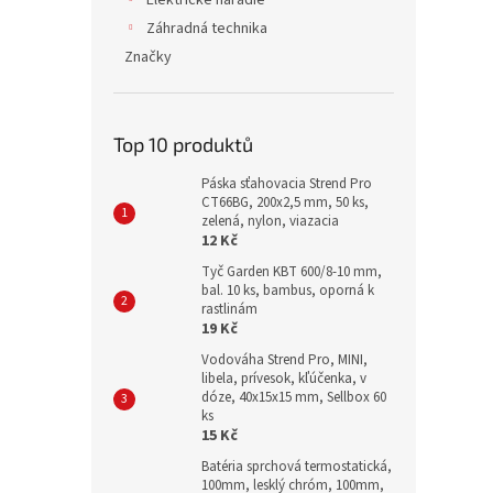
Elektrické náradie
Záhradná technika
Značky
Top 10 produktů
Páska sťahovacia Strend Pro
CT66BG, 200x2,5 mm, 50 ks,
zelená, nylon, viazacia
12 Kč
Tyč Garden KBT 600/8-10 mm,
bal. 10 ks, bambus, oporná k
rastlinám
19 Kč
Vodováha Strend Pro, MINI,
libela, prívesok, kľúčenka, v
dóze, 40x15x15 mm, Sellbox 60
ks
15 Kč
Batéria sprchová termostatická,
100mm, lesklý chróm, 100mm,