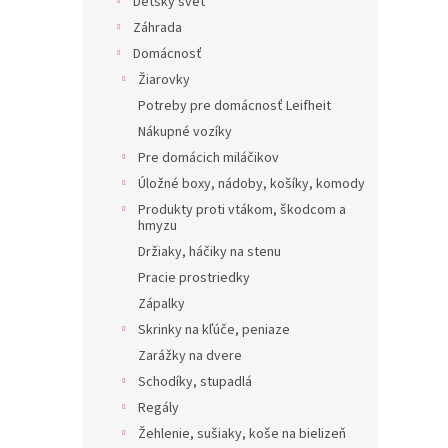
Detský svet
Záhrada
Domácnosť
Žiarovky
Potreby pre domácnosť Leifheit
Nákupné vozíky
Pre domácich miláčikov
Úložné boxy, nádoby, košíky, komody
Produkty proti vtákom, škodcom a
hmyzu
Držiaky, háčiky na stenu
Pracie prostriedky
Zápalky
Skrinky na kľúče, peniaze
Zarážky na dvere
Schodíky, stupadlá
Regály
Žehlenie, sušiaky, koše na bielizeň