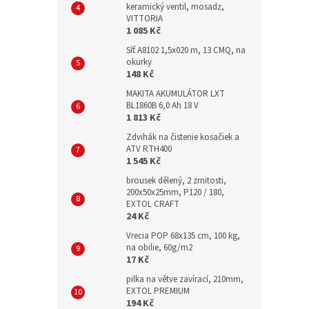
keramický ventil, mosadz,
VITTORIA
1 085 Kč
Síť A8102 1,5x020 m, 13 CMQ, na
okurky
148 Kč
MAKITA AKUMULÁTOR LXT
BL1860B 6,0 Ah 18 V
1 813 Kč
Zdvihák na čistenie kosačiek a
ATV RTH400
1 545 Kč
brousek dělený, 2 zrnitosti,
200x50x25mm, P120 / 180,
EXTOL CRAFT
24 Kč
Vrecia POP 68x135 cm, 100 kg,
na obilie, 60g/m2
17 Kč
pilka na větve zavírací, 210mm,
EXTOL PREMIUM
194 Kč