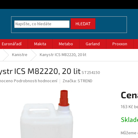
HLEDAT
Euronářadí
Makita
Metabo
Garland
Proxxon
Kanistre
Kanystr ICS M82220, 20 lit
str ICS M82220, 20 lit
ST254150
né
noceno
Podrobnosti hodnocení
Značka:
STREND
ní
u
163 Kč b
Měrná
Skla
cena:
ek.
Můžeme d