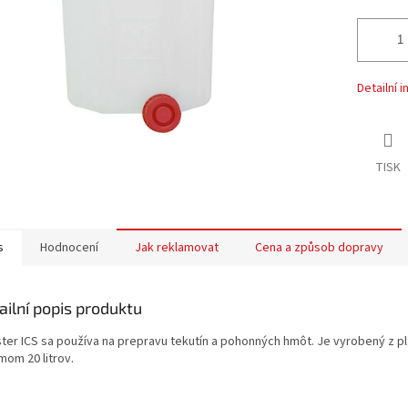
Detailní 
TISK
s
Hodnocení
Jak reklamovat
Cena a způsob dopravy
ailní popis produktu
ster ICS sa používa na prepravu tekutín a pohonných hmôt. Je vyrobený z pl
mom 20 litrov.