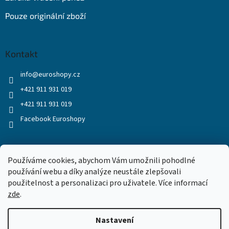
Pouze originální zboží
Kontakt
info
@
euroshopy.cz
+421 911 931 019
+421 911 931 019
Facebook Euroshopy
Přijímáme online platby
Používáme cookies, abychom Vám umožnili pohodlné
používání webu a díky analýze neustále zlepšovali
použitelnost a personalizaci pro uživatele. Více informací
zde
.
Nastavení
Vytvořil Shoptet