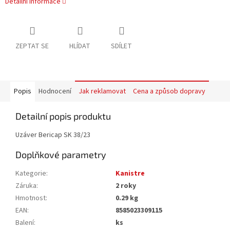
Detailní informace
ZEPTAT SE
HLÍDAT
SDÍLET
Popis
Hodnocení
Jak reklamovat
Cena a způsob dopravy
Detailní popis produktu
Uzáver Bericap SK 38/23
Doplňkové parametry
Kategorie
:
Kanistre
Záruka
:
2 roky
Hmotnost
:
0.29 kg
EAN
:
8585023309115
Balení
:
ks