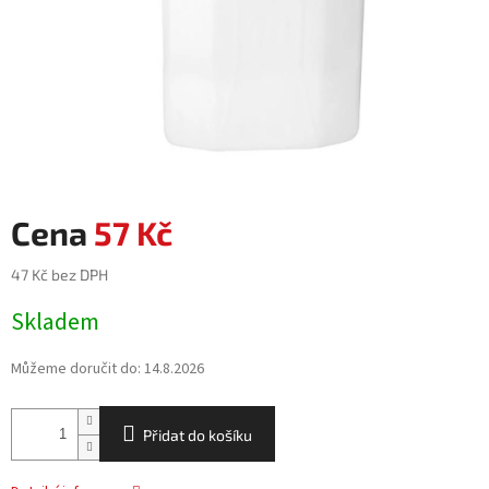
57 Kč
47 Kč bez DPH
Měrná
Skladem
cena:
Můžeme doručit do:
14.8.2026
Přidat do košíku