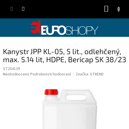
Přejít
NÁKUP
na
obsah
KOŠÍK
Kanystr JPP KL-05, 5 lit., odlehčený,
max. 5.14 lit, HDPE, Bericap SK 38/23
ST254139
Průměrné
Neohodnoceno
Podrobnosti hodnocení
Značka:
STREND
hodnocení
produktu
je
0,0
z
5
hvězdiček.