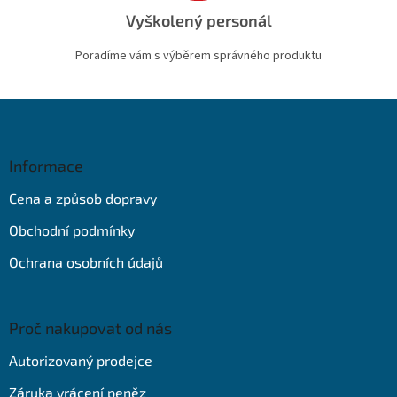
Vyškolený personál
Poradíme vám s výběrem správného produktu
Z
á
p
a
Informace
t
Cena a způsob dopravy
í
Obchodní podmínky
Ochrana osobních údajů
Proč nakupovat od nás
Autorizovaný prodejce
Záruka vrácení peněz