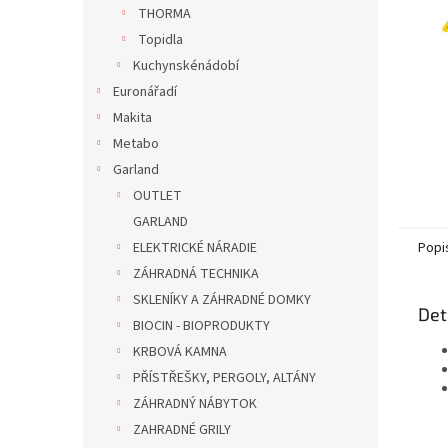
n
THORMA
e
Topidla
l
Kuchynskénádobí
Euronářadí
Makita
Metabo
Garland
OUTLET
GARLAND
ELEKTRICKÉ NÁRADIE
Popi
ZÁHRADNÁ TECHNIKA
SKLENÍKY A ZÁHRADNÉ DOMKY
Det
BIOCIN - BIOPRODUKTY
KRBOVÁ KAMNA
PŘÍSTŘEŠKY, PERGOLY, ALTÁNY
ZÁHRADNÝ NÁBYTOK
ZAHRADNÉ GRILY