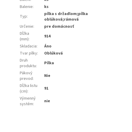
Balenie
:
ks
pílka s držadlom;pílka
Typ
:
oblúková;rámová
Určenie
:
pre domácnosť
Dĺžka
914
(mm)
:
Skladacia
:
Áno
Tvar pílky
:
Oblúková
Druh
Pílka
produktu
:
Pákový
Nie
prevod
:
Dĺžka listu
91
(cm)
:
Výmenný
nie
systém
: