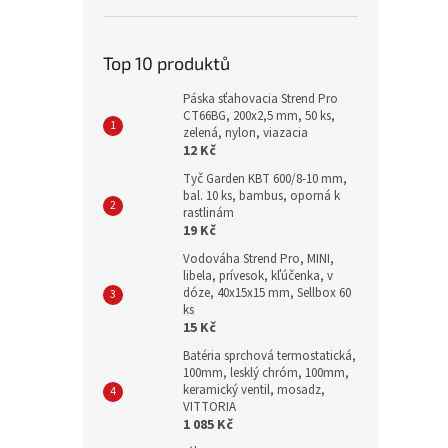
Top 10 produktů
Páska sťahovacia Strend Pro
CT66BG, 200x2,5 mm, 50 ks,
zelená, nylon, viazacia
12 Kč
Tyč Garden KBT 600/8-10 mm,
bal. 10 ks, bambus, oporná k
rastlinám
19 Kč
Vodováha Strend Pro, MINI,
libela, prívesok, kľúčenka, v
dóze, 40x15x15 mm, Sellbox 60
ks
15 Kč
Batéria sprchová termostatická,
100mm, lesklý chróm, 100mm,
keramický ventil, mosadz,
VITTORIA
1 085 Kč