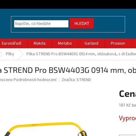
HLEDAT
Euronářadí
Makita
Metabo
Garland
Proxxon
Pílky
Pilka STREND Pro BSW4403G 0914 mm, oblouková, s držadl
ka STREND Pro BSW4403G 0914 mm, ob
né
noceno
Podrobnosti hodnocení
Značka:
STREND
ní
u
181 Kč b
Měrná
Vypro
cena:
ek.