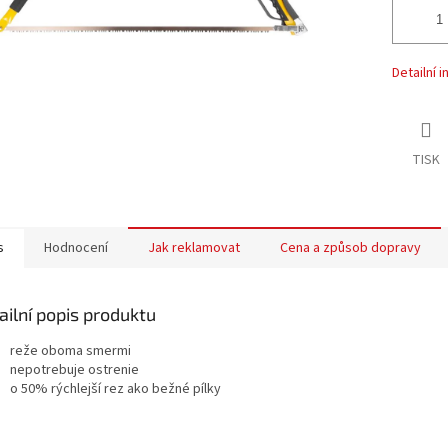
Detailní 
TISK
s
Hodnocení
Jak reklamovat
Cena a způsob dopravy
ailní popis produktu
reže oboma smermi
nepotrebuje ostrenie
o 50% rýchlejší rez ako bežné pílky