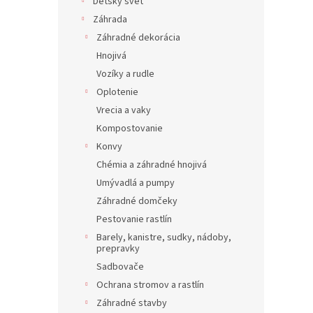
Detský svet
Záhrada
Záhradné dekorácia
Hnojivá
Vozíky a rudle
Oplotenie
Vrecia a vaky
Kompostovanie
Konvy
Chémia a záhradné hnojivá
Umývadlá a pumpy
Záhradné domčeky
Pestovanie rastlín
Barely, kanistre, sudky, nádoby,
prepravky
Sadbovače
Ochrana stromov a rastlín
Záhradné stavby