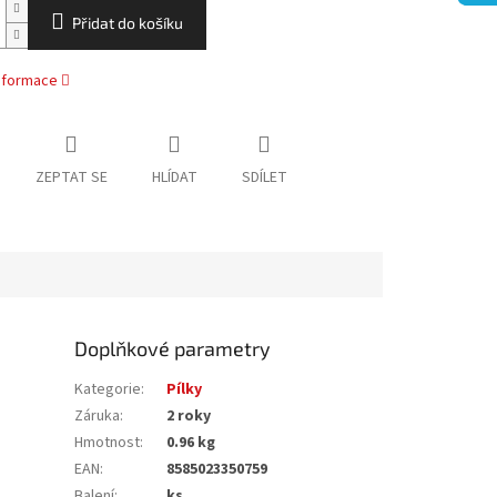
Přidat do košíku
informace
ZEPTAT SE
HLÍDAT
SDÍLET
Doplňkové parametry
Kategorie
:
Pílky
Záruka
:
2 roky
Hmotnost
:
0.96 kg
EAN
:
8585023350759
Balení
:
ks