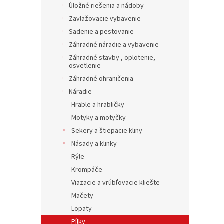
Úložné riešenia a nádoby
Zavlažovacie vybavenie
Sadenie a pestovanie
Záhradné náradie a vybavenie
Záhradné stavby , oplotenie,
osvetlenie
Záhradné ohraničenia
Náradie
Hrable a hrabličky
Motyky a motyčky
Sekery a štiepacie kliny
Násady a klinky
Rýle
Krompáče
Viazacie a vrúbľovacie kliešte
Mačety
Lopaty
Pílky