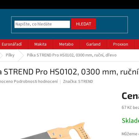
HLEDAT
Euronářadí
Makita
Metabo
Garland
Proxxon
Pílky
Pilka STREND Pro HS0102, 0300 mm, ruční, dřevo
ka STREND Pro HS0102, 0300 mm, ruční
né
noceno
Podrobnosti hodnocení
Značka:
STREND
ní
u
67 Kč be
Měrná
Skla
cena:
ek.
Můžeme d