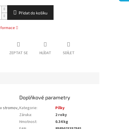
Přidat do košíku
informace
ZEPTAT SE
HLÍDAT
SDÍLET
Doplňkové parametry
ov stromov,
Kategorie
:
Pílky
Záruka
:
2 roky
Hmotnost
:
0.34 kg
EAN
:
8585023357581