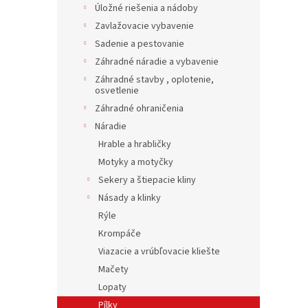
Úložné riešenia a nádoby
Zavlažovacie vybavenie
Sadenie a pestovanie
Záhradné náradie a vybavenie
Záhradné stavby , oplotenie,
osvetlenie
Záhradné ohraničenia
Náradie
Hrable a hrabličky
Motyky a motyčky
Sekery a štiepacie kliny
Násady a klinky
Rýle
Krompáče
Viazacie a vrúbľovacie kliešte
Mačety
Lopaty
Pílky