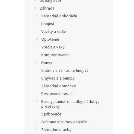
Detský svet
Záhrada
Záhradné dekorácia
Hnojivá
Vozíky a rudle
Oplotenie
Vrecia a vaky
Kompostovanie
Konvy
Chémia a záhradné hnojivá
Umývadlá a pumpy
Záhradné domčeky
Pestovanie rastlín
Barely, kanistre, sudky, nádoby,
prepravky
Sadbovače
Ochrana stromov a rastlín
Záhradné stavby