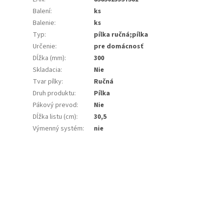
Balení
:
ks
Balenie
:
ks
Typ
:
pílka ručná;pílka
Určenie
:
pre domácnosť
Dĺžka (mm)
:
300
Skladacia
:
Nie
Tvar pílky
:
Ručná
Druh produktu
:
Pílka
Pákový prevod
:
Nie
Dĺžka listu (cm)
:
30,5
Výmenný systém
:
nie