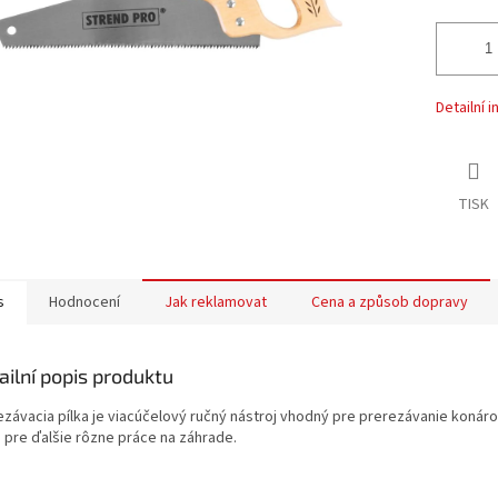
Detailní 
TISK
s
Hodnocení
Jak reklamovat
Cena a způsob dopravy
ailní popis produktu
ezávacia pílka je viacúčelový ručný nástroj vhodný pre prerezávanie konár
j pre ďalšie rôzne práce na záhrade.