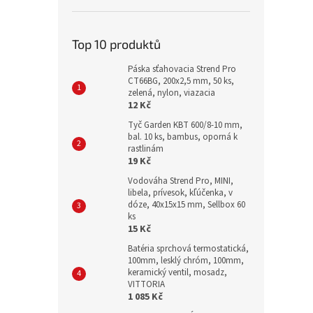
Top 10 produktů
Páska sťahovacia Strend Pro
CT66BG, 200x2,5 mm, 50 ks,
zelená, nylon, viazacia
12 Kč
Tyč Garden KBT 600/8-10 mm,
bal. 10 ks, bambus, oporná k
rastlinám
19 Kč
Vodováha Strend Pro, MINI,
libela, prívesok, kľúčenka, v
dóze, 40x15x15 mm, Sellbox 60
ks
15 Kč
Batéria sprchová termostatická,
100mm, lesklý chróm, 100mm,
keramický ventil, mosadz,
VITTORIA
1 085 Kč