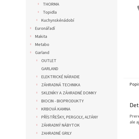
n
THORMA
e
Topidla
l
Kuchynskénádobí
Euronářadí
Makita
Metabo
Garland
OUTLET
GARLAND
ELEKTRICKÉ NÁRADIE
Popi
ZÁHRADNÁ TECHNIKA
SKLENÍKY A ZÁHRADNÉ DOMKY
BIOCIN - BIOPRODUKTY
Det
KRBOVÁ KAMNA
Prer
PŘÍSTŘEŠKY, PERGOLY, ALTÁNY
ale a
ZÁHRADNÝ NÁBYTOK
ZAHRADNÉ GRILY