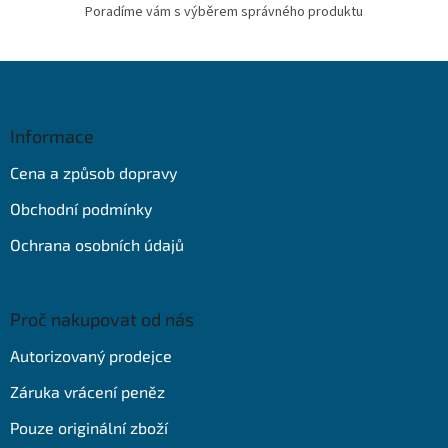
Poradíme vám s výběrem správného produktu
Z
á
p
a
Informace
t
Cena a způsob dopravy
í
Obchodní podmínky
Ochrana osobních údajů
Proč nakupovat od nás
Autorizovaný prodejce
Záruka vrácení peněz
Pouze originální zboží