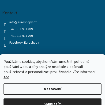
Kontakt
info
@
euroshopy.cz
+421 911 931 019
+421 911 931 019
Facebook Euroshopy
Přijímáme online platby
Používáme cookies, abychom Vám umožnili pohodlné
používání webu a díky analýze neustále zlepšovali
použitelnost a personalizaci pro uživatele. Více informací
zde
.
Nastavení
Vytvořil Shoptet
Souhlasím
Copyright 2026
Euroshopy
. Všechna práva vyhrazena.