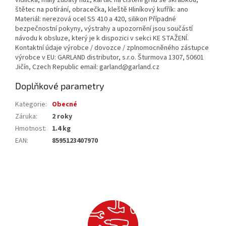
vidlička, malý zubatý nůž, kartáč na čištění grilu se škrabkou,
štětec na potírání, obracečka, kleště Hliníkový kufřík: ano
Materiál: nerezová ocel SS 410 a 420, silikon Případné
bezpečnostní pokyny, výstrahy a upozornění jsou součástí
návodu k obsluze, který je k dispozici v sekci KE STAŽENÍ.
Kontaktní údaje výrobce / dovozce / zplnomocněného zástupce
výrobce v EU: GARLAND distributor, s.r.o. Šturmova 1307, 50601
Jičín, Czech Republic email: garland@garland.cz
Doplňkové parametry
Kategorie
:
Obecné
Záruka
:
2 roky
Hmotnost
:
1.4 kg
EAN
:
8595123407970