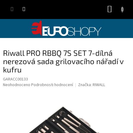
Přejít
NÁKUP
na
obsah
KOŠÍK
Riwall PRO RBBQ 7S SET 7-dílná
nerezová sada grilovacího nářadí v
kufru
GARACC00133
Průměrné
Neohodnoceno
Podrobnosti hodnocení
Značka:
RIWALL
hodnocení
produktu
je
0,0
z
5
hvězdiček.