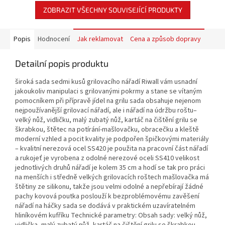
ZOBRAZIT VŠECHNY SOUVISEJÍCÍ PRODUKTY
Popis
Hodnocení
Jak reklamovat
Cena a způsob dopravy
Detailní popis produktu
široká sada sedmi kusů grilovacího nářadí Riwall vám usnadní
jakoukoliv manipulaci s grilovanými pokrmy a stane se vítaným
pomocníkem při přípravě jídel na grilu sada obsahuje nejenom
nejpoužívanější grilovací nářadí, ale i nářadí na údržbu roštu–
velký nůž, vidličku, malý zubatý nůž, kartáč na čištění grilu se
škrabkou, štětec na potírání-mašlovačku, obracečku a kleště
moderní vzhled a pocit kvality je podpořen špičkovými materiály
– kvalitní nerezová ocel SS420 je použita na pracovní část nářadí
a rukojeť je vyrobena z odolné nerezové oceli SS410 velikost
jednotlivých druhů nářadí je kolem 35 cm a hodí se tak pro práci
na menších i středně velkých grilovacích roštech mašlovačka má
štětiny ze silikonu, takže jsou velmi odolné a nepřebírají žádné
pachy kovová poutka poslouží k bezproblémovému zavěšení
nářadí na háčky sada se dodává v praktickém uzavíratelném
hliníkovém kufříku Technické parametry: Obsah sady: velký nůž,