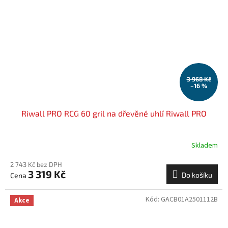
3 968 Kč
–16 %
Riwall PRO RCG 60 gril na dřevěné uhlí Riwall PRO
Skladem
2 743 Kč bez DPH
3 319 Kč
Do košíku
Kód:
GACB01A2501112B
Akce