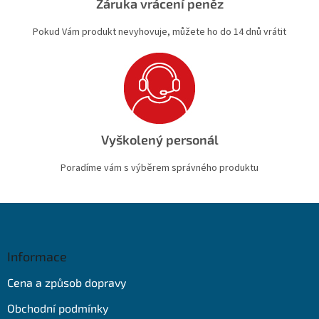
Záruka vrácení peněz
Pokud Vám produkt nevyhovuje, můžete ho do 14 dnů vrátit
Vyškolený personál
Poradíme vám s výběrem správného produktu
Z
á
p
a
Informace
t
Cena a způsob dopravy
í
Obchodní podmínky