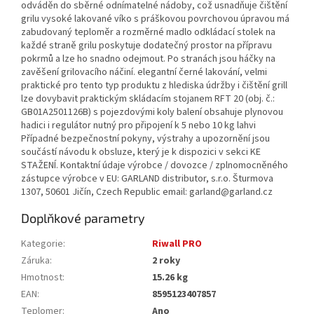
odváděn do sběrné odnímatelné nádoby, což usnadňuje čištění
grilu vysoké lakované víko s práškovou povrchovou úpravou má
zabudovaný teploměr a rozměrné madlo odkládací stolek na
každé straně grilu poskytuje dodatečný prostor na přípravu
pokrmů a lze ho snadno odejmout. Po stranách jsou háčky na
zavěšení grilovacího náčiní. elegantní černé lakování, velmi
praktické pro tento typ produktu z hlediska údržby i čištění grill
lze dovybavit praktickým skládacím stojanem RFT 20 (obj. č.:
GB01A2501126B) s pojezdovými koly balení obsahuje plynovou
hadici i regulátor nutný pro připojení k 5 nebo 10 kg lahvi
Případné bezpečnostní pokyny, výstrahy a upozornění jsou
součástí návodu k obsluze, který je k dispozici v sekci KE
STAŽENÍ. Kontaktní údaje výrobce / dovozce / zplnomocněného
zástupce výrobce v EU: GARLAND distributor, s.r.o. Šturmova
1307, 50601 Jičín, Czech Republic email: garland@garland.cz
Doplňkové parametry
Kategorie
:
Riwall PRO
Záruka
:
2 roky
Hmotnost
:
15.26 kg
EAN
:
8595123407857
Teplomer
:
Ano