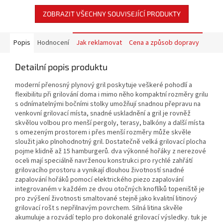
ZOBRAZIT VŠECHNY SOUVISEJÍCÍ PRODUKTY
Popis
Hodnocení
Jak reklamovat
Cena a způsob dopravy
Detailní popis produktu
moderní přenosný plynový gril poskytuje veškeré pohodlí a
flexibilitu při grilování doma i mimo něho kompaktní rozměry grilu
s odnímatelnými bočními stolky umožňují snadnou přepravu na
venkovní grilovací místa, snadné uskladnění a gril je rovněž
skvělou volbou pro menší pergoly, terasy, balkóny a další místa
s omezeným prostorem i přes menší rozměry může skvěle
sloužit jako plnohodnotný gril. Dostatečně velká grilovací plocha
pojme klidně až 15 hamburgerů. dva výkonné hořáky z nerezové
oceli mají speciálně navrženou konstrukci pro rychlé zahřátí
grilovacího prostoru a vynikají dlouhou životností snadné
zapalování hořáků pomocí elektrického piezo zapalování
integrovaném v každém ze dvou otočných knoflíků topeniště je
pro zvýšení životnosti smaltované stejně jako kvalitní litinový
grilovací rošt s nepřilnavým povrchem. Silná litina skvěle
akumuluje a rozvádí teplo pro dokonalé grilovací výsledky. tuk je