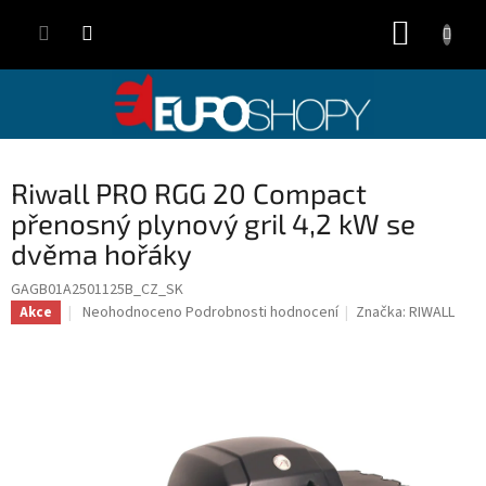
Přejít
NÁKUP
na
obsah
KOŠÍK
Riwall PRO RGG 20 Compact
přenosný plynový gril 4,2 kW se
dvěma hořáky
GAGB01A2501125B_CZ_SK
Průměrné
Neohodnoceno
Podrobnosti hodnocení
Značka:
RIWALL
Akce
hodnocení
produktu
je
0,0
z
5
hvězdiček.