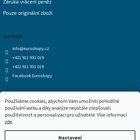
Záruka vrácení peněz
Pouze originální zboží
Kontakt
info
@
euroshopy.cz
+421 911 931 019
+421 911 931 019
Facebook Euroshopy
Přijímáme online platby
Používáme cookies, abychom Vám umožnili pohodlné
používání webu a díky analýze neustále zlepšovali
použitelnost a personalizaci pro uživatele. Více informací
zde
.
Nastavení
Vytvořil Shoptet