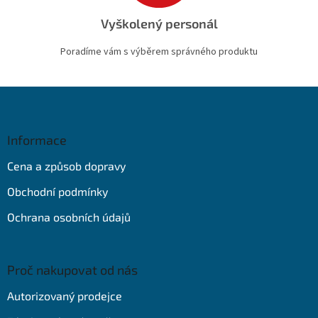
Vyškolený personál
Poradíme vám s výběrem správného produktu
Z
á
p
a
Informace
t
Cena a způsob dopravy
í
Obchodní podmínky
Ochrana osobních údajů
Proč nakupovat od nás
Autorizovaný prodejce