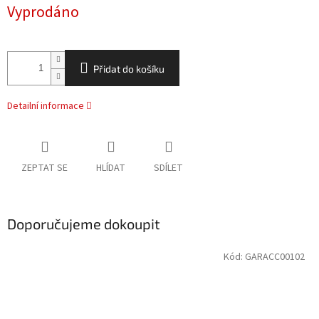
Měrná
Vyprodáno
cena:
Přidat do košíku
Detailní informace
ZEPTAT SE
HLÍDAT
SDÍLET
Doporučujeme dokoupit
Kód:
GARACC00102