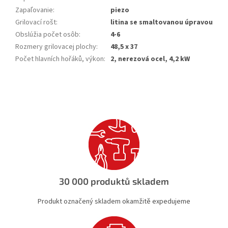
Zapaľovanie
:
piezo
Grilovací rošt
:
litina se smaltovanou úpravou
Obslúžia počet osôb
:
4-6
Rozmery grilovacej plochy
:
48,5 x 37
Počet hlavních hořáků, výkon
:
2, nerezová ocel, 4,2 kW
30 000 produktů skladem
Produkt označený skladem okamžitě expedujeme