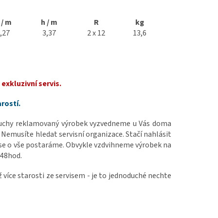
 / m
h / m
R
kg
,27
3,37
2 x 12
13,6
exkluzivní servis.
arostí.
ruchy reklamovaný výrobek vyzvedneme u Vás doma
 Nemusíte hledat servisní organizace. Stačí nahlásit
se o vše postaráme. Obvykle vzdvihneme výrobek na
 48hod.
ž více starosti ze servisem - je to jednoduché nechte