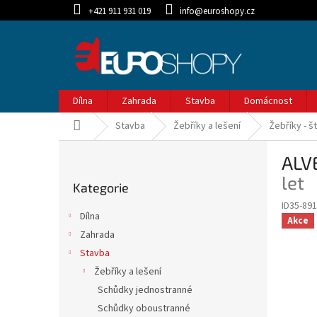
Přejít
+421 911 931 019
info@euroshopy.cz
na
obsah
Dílna
Zahrada
Stavba
Domácnost
Domů
Stavba
Žebříky a lešení
Žebříky - š
P
ALV
o
Přeskočit
s
let
Kategorie
kategorie
t
ID35-89
r
Dílna
Akce
a
Zahrada
n
Stavba
n
í
Žebříky a lešení
p
Schůdky jednostranné
a
Schůdky oboustranné