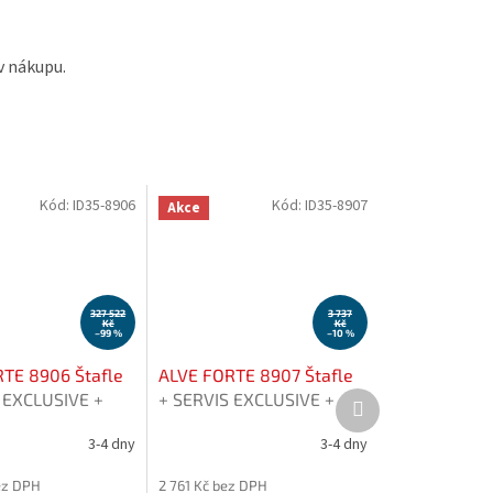
 v nákupu.
Kód:
ID35-8906
Kód:
ID35-8907
Akce
327 522
3 737
Kč
Kč
–99 %
–10 %
TE 8906 Štafle
ALVE FORTE 8907 Štafle
Další
 EXCLUSIVE +
+ SERVIS EXCLUSIVE +
produkt
ená záruka na 7
Prodloužená záruka na 7
3-4 dny
3-4 dny
let
ez DPH
2 761 Kč bez DPH