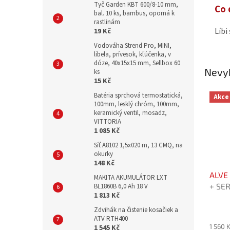
Tyč Garden KBT 600/8-10 mm,
Co 
bal. 10 ks, bambus, oporná k
rastlinám
Líbi
19 Kč
Vodováha Strend Pro, MINI,
libela, prívesok, kľúčenka, v
dóze, 40x15x15 mm, Sellbox 60
Nevyb
ks
15 Kč
Batéria sprchová termostatická,
Akce
100mm, lesklý chróm, 100mm,
keramický ventil, mosadz,
VITTORIA
1 085 Kč
Síť A8102 1,5x020 m, 13 CMQ, na
okurky
148 Kč
ALVE
MAKITA AKUMULÁTOR LXT
+ SER
BL1860B 6,0 Ah 18 V
1 813 Kč
Prodl
let
Zdvihák na čistenie kosačiek a
ATV RTH400
1 560 
1 545 Kč