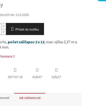
ny
oručit do:
11.8.2026
Přidat do košíku
orte,
počet nášľapov 2 x 12
, max. výška 3,37 m a
44 mm.
informace
ZEPTAT SE
HLÍDAT
SDÍLET
nocení
Jak reklamovat