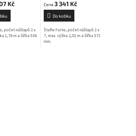
07 Kč
3 341 Kč
šíku
Do košíku
e, počet nášlapů 2 x
Štafle Forte, počet nášlapů 2 x
ka 1,76 m a šířka 536
7, max. výška 2,02 m a šířka 571
mm.