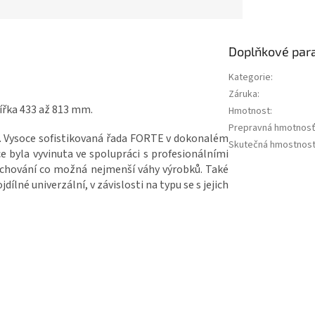
Doplňkové par
Kategorie
:
Záruka
:
ířka 433 až 813 mm.
Hmotnost
:
Prepravná hmotnos
mm. Vysoce sofistikovaná řada FORTE v dokonalém
Skutečná hmostnos
ce byla vyvinuta ve spolupráci s profesionálními
zachování co možná nejmenší váhy výrobků. Také
ílné univerzální, v závislosti na typu se s jejich