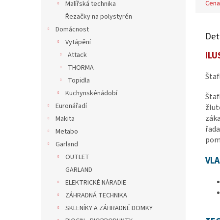
Cena
Malířská technika
Řezačky na polystyrén
Domácnost
Det
Vytápění
ILU
Attack
THORMA
Štaf
Topidla
Kuchynskénádobí
Štaf
Euronářadí
žlut
záka
Makita
řada
Metabo
pomo
Garland
OUTLET
VL
GARLAND
ELEKTRICKÉ NÁRADIE
ZÁHRADNÁ TECHNIKA
SKLENÍKY A ZÁHRADNÉ DOMKY