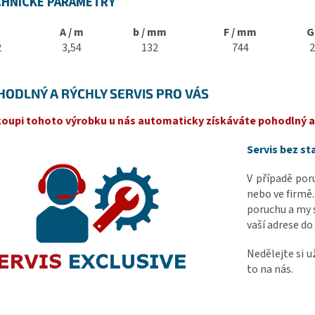
CHNICKÉ
PARAMETRY
A / m
b / mm
F / mm
G
2
3,54
132
744
2
HODLNÝ A RÝCHLY SERVIS PRO VÁS
koupi tohoto výrobku u nás automaticky získáváte pohodlný a 
Servis bez st
V případě po
nebo ve firmě.
poruchu a my 
vaší adrese do
Nedělejte si u
to na nás.