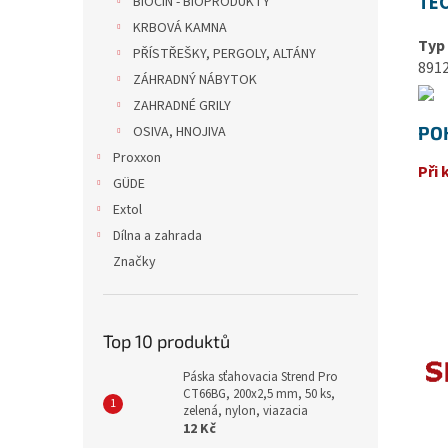
TE
BIOCIN - BIOPRODUKTY
KRBOVÁ KAMNA
Typ
PŘÍSTŘEŠKY, PERGOLY, ALTÁNY
891
ZÁHRADNÝ NÁBYTOK
ZAHRADNÉ GRILY
PO
OSIVA, HNOJIVA
Proxxon
Při 
GÜDE
Extol
Dílna a zahrada
Značky
Top 10 produktů
Páska sťahovacia Strend Pro
CT66BG, 200x2,5 mm, 50 ks,
zelená, nylon, viazacia
12 Kč