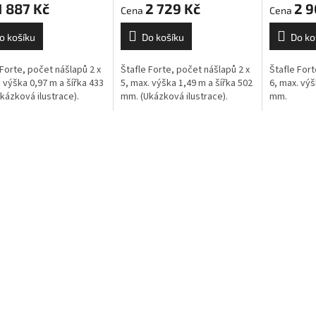
1 887 Kč
2 729 Kč
2 9
o košíku
Do košíku
Do ko
 Forte, počet nášlapů 2 x
Štafle Forte, počet nášlapů 2 x
Štafle Fort
. výška 0,97 m a šířka 433
5, max. výška 1,49 m a šířka 502
6, max. výš
kázková ilustrace).
mm. (Ukázková ilustrace).
mm.