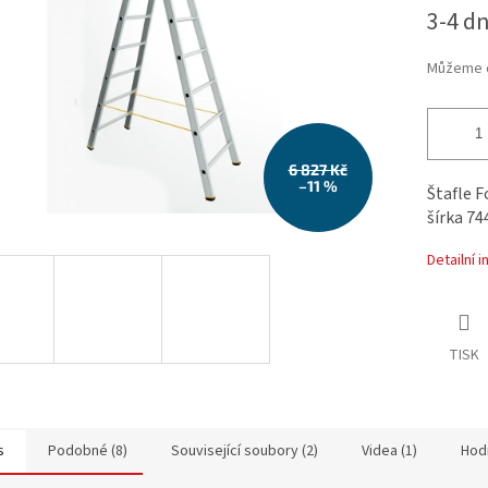
Měrná
3-4 d
cena:
Můžeme d
6 827 Kč
–11 %
Štafle F
šírka 7
Detailní 
TISK
s
Podobné (8)
Související soubory (2)
Videa (1)
Hod