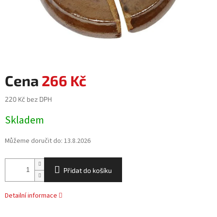
266 Kč
220 Kč bez DPH
Měrná
Skladem
cena:
Můžeme doručit do:
13.8.2026
Přidat do košíku
Detailní informace