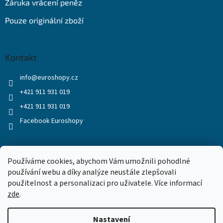
Záruka vrácení peněz
Pouze originální zboží
Kontakt
info
@
euroshopy.cz
+421 911 931 019
+421 911 931 019
Facebook Euroshopy
Přijímáme online platby
Používáme cookies, abychom Vám umožnili pohodlné
používání webu a díky analýze neustále zlepšovali
použitelnost a personalizaci pro uživatele. Více informací
zde
.
Nastavení
Vytvořil Shoptet