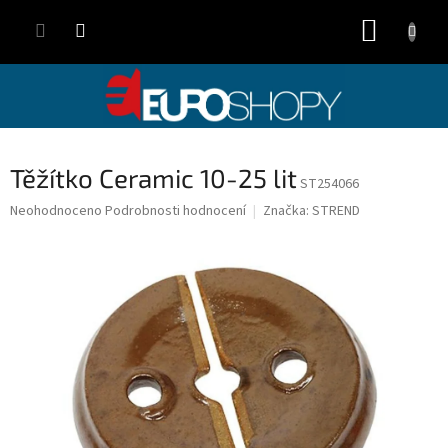
Přejít
NÁKUP
na
obsah
KOŠÍK
Těžítko Ceramic 10-25 lit
ST254066
Průměrné
Neohodnoceno
Podrobnosti hodnocení
Značka:
STREND
hodnocení
produktu
je
0,0
z
5
hvězdiček.