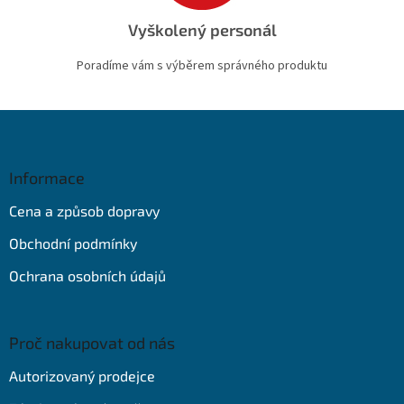
Vyškolený personál
Poradíme vám s výběrem správného produktu
Z
á
p
a
Informace
t
Cena a způsob dopravy
í
Obchodní podmínky
Ochrana osobních údajů
Proč nakupovat od nás
Autorizovaný prodejce