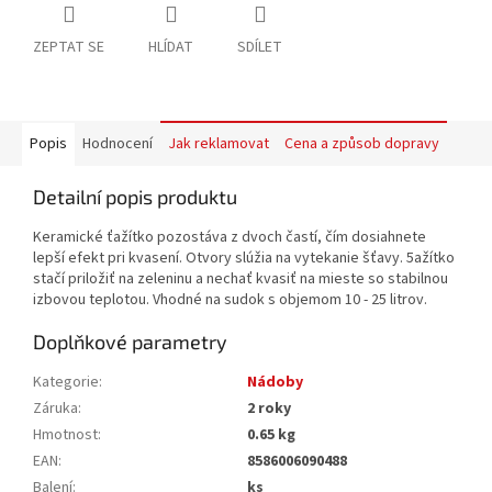
ZEPTAT SE
HLÍDAT
SDÍLET
Popis
Hodnocení
Jak reklamovat
Cena a způsob dopravy
Detailní popis produktu
Keramické ťažítko pozostáva z dvoch častí, čím dosiahnete
lepší efekt pri kvasení. Otvory slúžia na vytekanie šťavy. 5ažítko
stačí priložiť na zeleninu a nechať kvasiť na mieste so stabilnou
izbovou teplotou. Vhodné na sudok s objemom 10 - 25 litrov.
Doplňkové parametry
Kategorie
:
Nádoby
Záruka
:
2 roky
Hmotnost
:
0.65 kg
EAN
:
8586006090488
Balení
:
ks