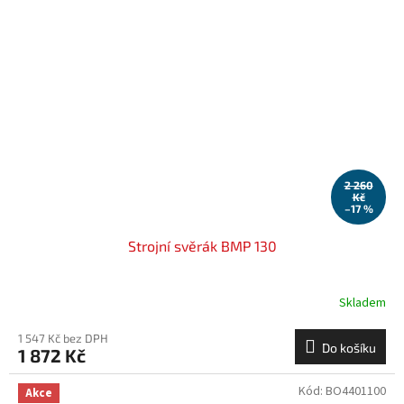
2 260
Kč
–17 %
Strojní svěrák BMP 130
Skladem
1 547 Kč bez DPH
Do košíku
1 872 Kč
Kód:
BO4401100
Akce