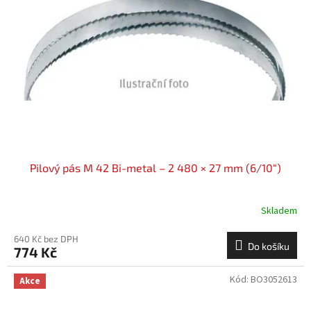
Pilový pás M 42 Bi-metal – 2 480 × 27 mm (6/10“)
Skladem
640 Kč bez DPH
Do košíku
774 Kč
Kód:
BO3052613
Akce