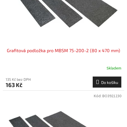
o
d
u
k
t
ů
Grafitová podložka pro MBSM 75-200-2 (80 x 470 mm)
Skladem
135 Kč bez DPH
Do košíku
163 Kč
Kód:
BO3921230