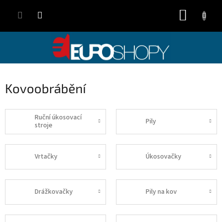
Přejít
NÁKUP
na
obsah
KOŠÍK
Kovoobrábění
Ruční úkosovací
Pily
stroje
Vrtačky
Úkosovačky
Drážkovačky
Pily na kov