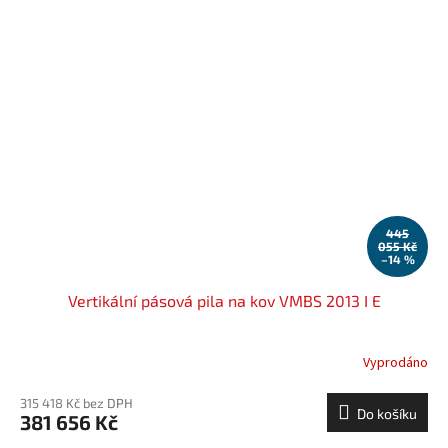
445
055 Kč
–14 %
Vertikální pásová pila na kov VMBS 2013 I E
Vyprodáno
315 418 Kč bez DPH
Do košíku
381 656 Kč