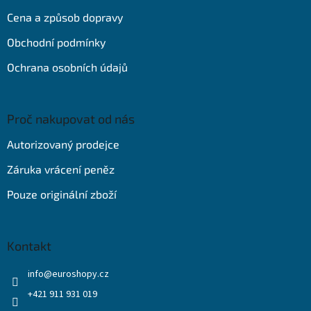
t
Cena a způsob dopravy
í
Obchodní podmínky
Ochrana osobních údajů
Proč nakupovat od nás
Autorizovaný prodejce
Záruka vrácení peněz
Pouze originální zboží
Kontakt
info
@
euroshopy.cz
+421 911 931 019