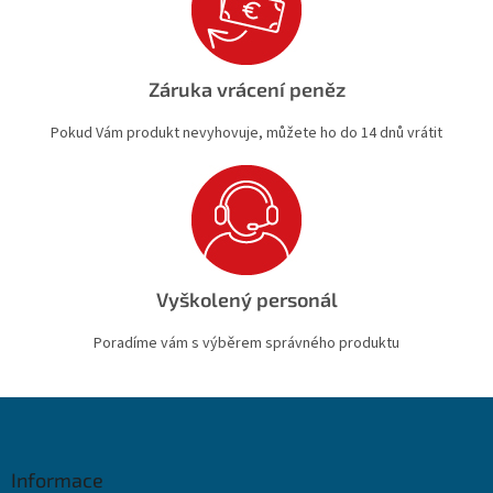
Záruka vrácení peněz
Pokud Vám produkt nevyhovuje, můžete ho do 14 dnů vrátit
Vyškolený personál
Poradíme vám s výběrem správného produktu
Z
á
p
a
Informace