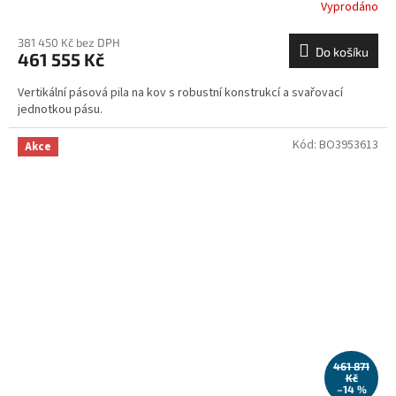
Vyprodáno
381 450 Kč bez DPH
Do košíku
461 555 Kč
Vertikální pásová pila na kov s robustní konstrukcí a svařovací
jednotkou pásu.
Kód:
BO3953613
Akce
461 871
Kč
–14 %