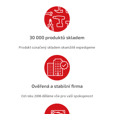
í
í
p
r
v
k
y
v
ý
30 000 produktů skladem
p
i
Produkt označený skladem okamžitě expedujeme
s
u
Ověřená a stabilní firma
Od roku 2006 děláme vše pro vaší spokojenost