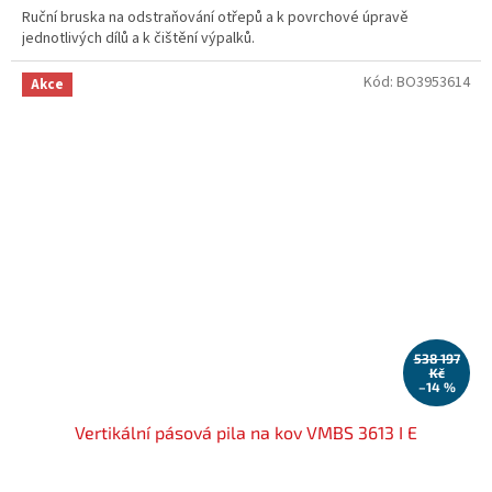
Ruční bruska na odstraňování otřepů a k povrchové úpravě
jednotlivých dílů a k čištění výpalků.
Kód:
BO3953614
Akce
538 197
Kč
–14 %
Vertikální pásová pila na kov VMBS 3613 I E