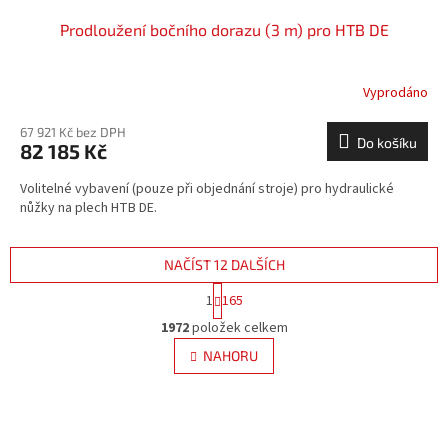
Prodloužení bočního dorazu (3 m) pro HTB DE
Vyprodáno
67 921 Kč bez DPH
Do košíku
82 185 Kč
Volitelné vybavení (pouze při objednání stroje) pro hydraulické
nůžky na plech HTB DE.
NAČÍST 12 DALŠÍCH
S
1
165
t
O
r
1972
položek celkem
v
á
l
NAHORU
n
á
k
d
o
v
a
á
c
n