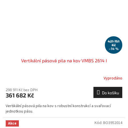
421 751
Kč
–14 %
Vertikální pásová pila na kov VMBS 2614 I
Vyprodáno
298 911 Kč bez DPH
Do košíku
361 682 Kč
Vertikální pásová pila na kov s robustní konstrukcí a svařovací
jednotkou pásu.
Kód:
BO3952014
Akce