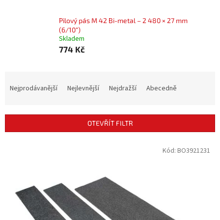
Pilový pás M 42 Bi-metal – 2 480 × 27 mm
(6/10“)
Skladem
774 Kč
Ř
a
Nejprodávanější
Nejlevnější
Nejdražší
Abecedně
z
e
n
OTEVŘÍT FILTR
í
p
V
Kód:
BO3921231
r
ý
o
p
d
i
u
s
k
p
t
r
ů