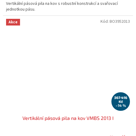
Vertikální pásová pila na kov s robustní konstrukcí a svařovací
jednotkou pásu.
Kód:
BO3952013
Akce
367 416
Kč
–14 %
Vertikální pásová pila na kov VMBS 2013 I