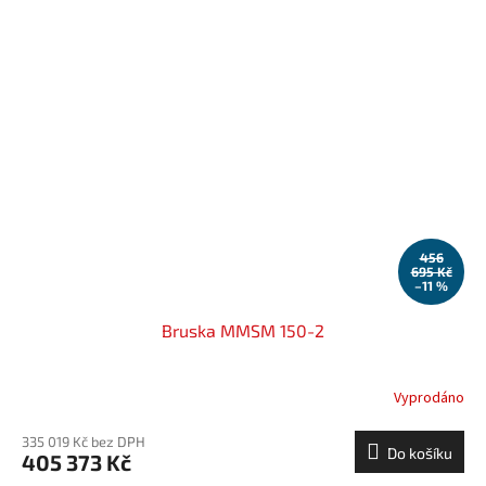
456
695 Kč
–11 %
Bruska MMSM 150-2
Vyprodáno
335 019 Kč bez DPH
Do košíku
405 373 Kč