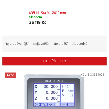
Měřící lišta ML 2010 mm
Skladem
35 119 Kč
Ř
a
Nejprodávanější
Nejlevnější
Nejdražší
Abecedně
z
e
n
OTEVŘÍT FILTR
í
p
V
Kód:
BO3384029
r
Akce
ý
o
p
d
i
u
s
k
p
t
r
ů