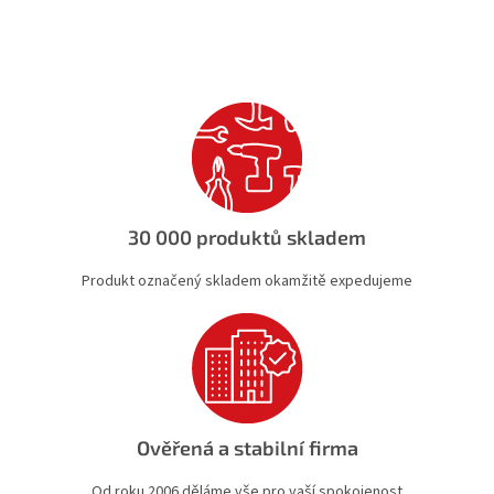
d
o
v
a
á
c
n
í
í
p
r
v
k
y
v
ý
30 000 produktů skladem
p
i
Produkt označený skladem okamžitě expedujeme
s
u
Ověřená a stabilní firma
Od roku 2006 děláme vše pro vaší spokojenost