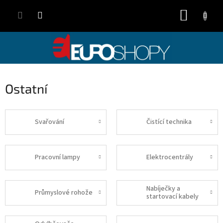
Přejít
NÁKUP
na
obsah
KOŠÍK
Ostatní
Svařování
Čistící technika
Pracovní lampy
Elektrocentrály
Nabíječky a
Průmyslové rohože
startovací kabely