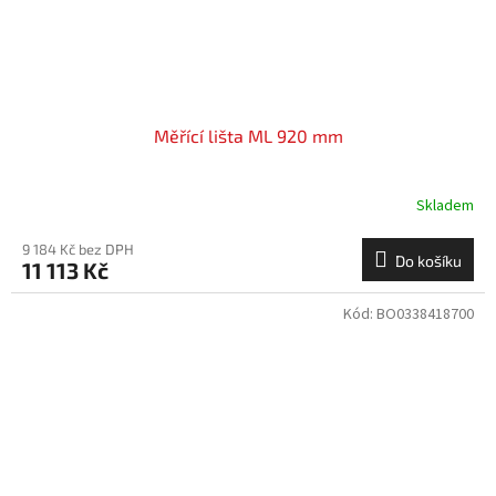
Měřící lišta ML 920 mm
Skladem
9 184 Kč bez DPH
Do košíku
11 113 Kč
Kód:
BO0338418700