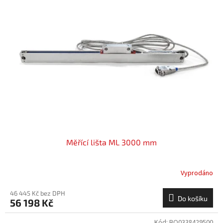
Měřící lišta ML 3000 mm
Vyprodáno
46 445 Kč bez DPH
Do košíku
56 198 Kč
Kód:
BO0338429500