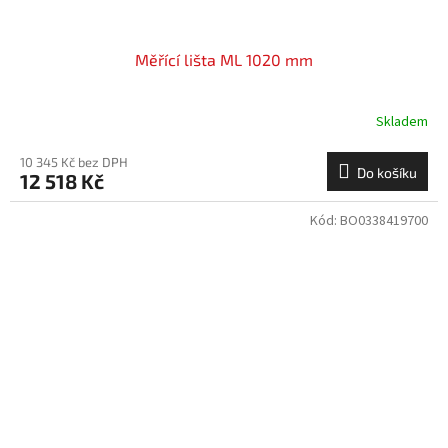
Měřící lišta ML 1020 mm
Skladem
10 345 Kč bez DPH
Do košíku
12 518 Kč
Kód:
BO0338419700