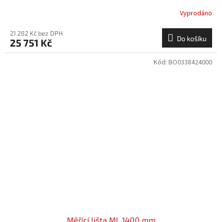
Vyprodáno
21 282 Kč bez DPH
Do košíku
25 751 Kč
Kód:
BO0338424000
Měřící lišta ML 1400 mm