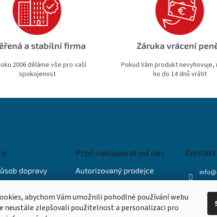
ěřená a stabilní firma
Záruka vrácení pen
roku 2006 děláme vše pro vaší
Pokud Vám produkt nevyhovuje,
spokojenost
ho do 14 dnů vrátit
ce
Proč nakupovat od nás
Kontakt
působ dopravy
Autorizovaný prodejce
info
@
+421 
 podmínky
Záruka vrácení peněz
ookies, abychom Vám umožnili pohodlné používání webu
+421 
osobních údajů
Pouze originální zboží
ze neustále zlepšovali použitelnost a personalizaci pro
Faceb