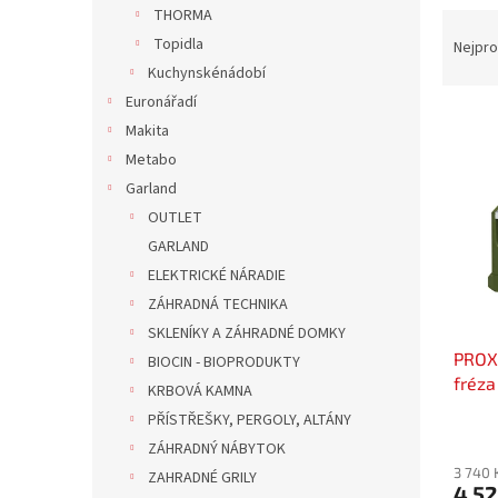
n
THORMA
Ř
e
a
Topidla
Nejpro
l
z
Kuchynskénádobí
e
Euronářadí
V
n
Makita
ý
í
Metabo
p
p
Garland
i
r
s
o
OUTLET
p
d
GARLAND
r
u
ELEKTRICKÉ NÁRADIE
o
k
ZÁHRADNÁ TECHNIKA
d
t
SKLENÍKY A ZÁHRADNÉ DOMKY
u
ů
PROX
k
BIOCIN - BIOPRODUKTY
fréz
t
KRBOVÁ KAMNA
ů
PŘÍSTŘEŠKY, PERGOLY, ALTÁNY
ZÁHRADNÝ NÁBYTOK
3 740 
ZAHRADNÉ GRILY
4 52