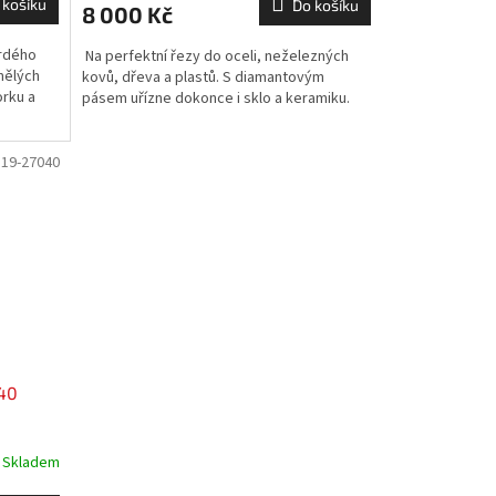
 košíku
Do košíku
8 000 Kč
rdého
Na perfektní řezy do oceli, neželezných
mělých
kovů, dřeva a plastů. S diamantovým
orku a
pásem uřízne dokonce i sklo a keramiku.
D19-27040
40
Skladem