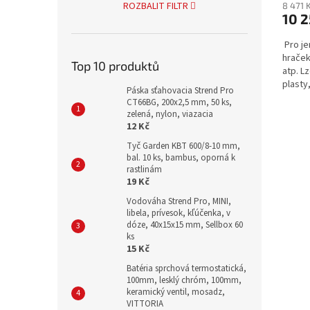
ROZBALIT FILTR
8 471 
10 2
Pro je
hraček
Top 10 produktů
atp. L
plasty,.
Páska sťahovacia Strend Pro
CT66BG, 200x2,5 mm, 50 ks,
zelená, nylon, viazacia
12 Kč
Tyč Garden KBT 600/8-10 mm,
bal. 10 ks, bambus, oporná k
rastlinám
19 Kč
Vodováha Strend Pro, MINI,
libela, prívesok, kľúčenka, v
dóze, 40x15x15 mm, Sellbox 60
ks
15 Kč
Batéria sprchová termostatická,
100mm, lesklý chróm, 100mm,
keramický ventil, mosadz,
VITTORIA