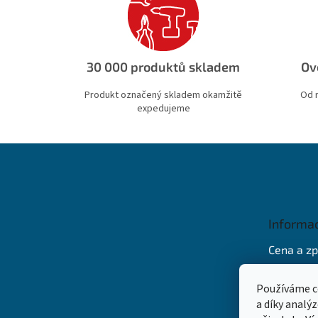
30 000 produktů skladem
Ov
Produkt označený skladem okamžitě
Od 
expedujeme
Z
á
p
a
t
Informa
í
Cena a z
Obchodní
Používáme c
Ochrana 
a díky analý