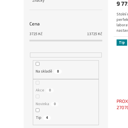
Značky
9 77
Stolní
perfek
Cena
labora
nastav
3725
Kč
13725
Kč
Tip
Na skladě
8
Akce
0
PROXX
Novinka
0
2707
Tip
4