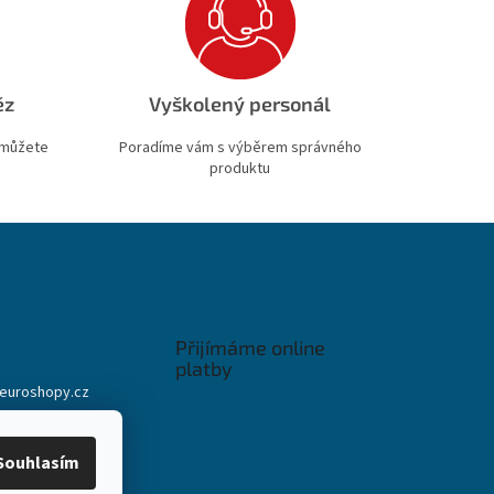
ěz
Vyškolený personál
 můžete
Poradíme vám s výběrem správného
produktu
Přijímáme online
platby
euroshopy.cz
911 931 019
911 931 019
Souhlasím
ook Euroshopy