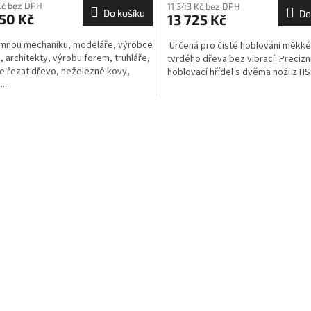
Kč bez DPH
11 343 Kč bez DPH
Do košíku
Do
50 Kč
13 725 Kč
mnou mechaniku, modeláře, výrobce
Určená pro čisté hoblování měkké
, architekty, výrobu forem, truhláře,
tvrdého dřeva bez vibrací. Precizn
ze řezat dřevo, neželezné kovy,
hoblovací hřídel s dvěma noži z HS
..
O
v
l
á
d
a
c
í
p
r
v
k
y
v
ý