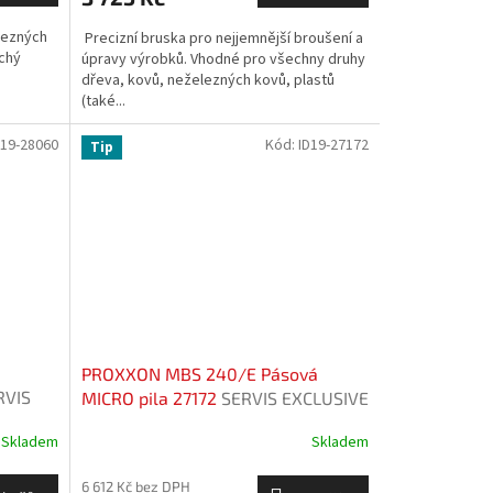
lezných
Precizní bruska pro nejjemnější broušení a
ichý
úpravy výrobků. Vhodné pro všechny druhy
dřeva, kovů, neželezných kovů, plastů
(také...
D19-28060
Kód:
ID19-27172
Tip
PROXXON MBS 240/E Pásová
RVIS
MICRO pila 27172
SERVIS EXCLUSIVE
Skladem
Skladem
6 612 Kč bez DPH