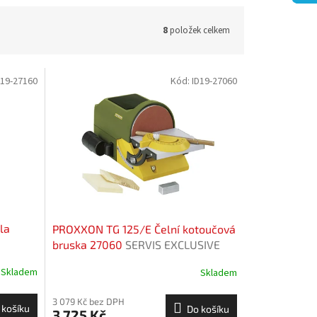
8
položek celkem
D19-27160
Kód:
ID19-27060
la
PROXXON TG 125/E Čelní kotoučová
bruska 27060
SERVIS EXCLUSIVE
Skladem
Skladem
3 079 Kč bez DPH
 košíku
Do košíku
3 725 Kč