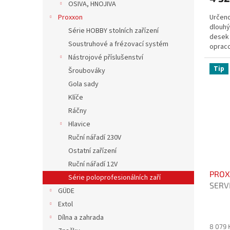
OSIVA, HNOJIVA
Určeno
Proxxon
dlouhý
Série HOBBY stolních zařízení
desek 
Soustruhové a frézovací systém
opraco
Nástrojové příslušenství
Tip
Šroubováky
Gola sady
Klíče
Ráčny
Hlavice
Ruční nářadí 230V
Ostatní zařízení
Ruční nářadí 12V
PROX
Série poloprofesionálních zaří
SERV
GÜDE
Extol
Dílna a zahrada
8 079 