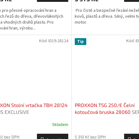
 pro přesné opracování hran a
Pro čisté a bezpečné řezání neže
ch řezů do dřeva, dřevovláknitých
kovů, plastů a dřeva. Silný, velmi t
a vhodných druhů plastu. Pro
motor.
vání hran, výrobu...
Kód:
ID19-28124
Kód:
I
Tip
XON Stolní vrtačka TBH 28124
PROXXON TSG 250/E Čelní
IS EXCLUSIVE
kotoučová bruska 28060
SE
EXCLUSIVE
Skladem
Kč bez DPH
5 310 Kč bez DPH