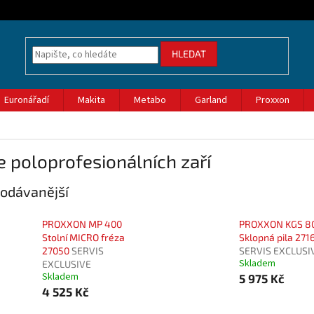
HLEDAT
Euronářadí
Makita
Metabo
Garland
Proxxon
e poloprofesionálních zaří
odávanější
PROXXON MP 400
PROXXON KGS 8
Stolní MICRO fréza
Sklopná pila 271
27050
SERVIS
SERVIS EXCLUSI
Skladem
EXCLUSIVE
Skladem
5 975 Kč
4 525 Kč