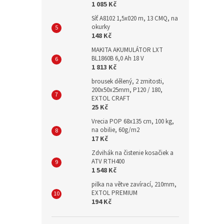
1 085 Kč
Síť A8102 1,5x020 m, 13 CMQ, na
okurky
148 Kč
MAKITA AKUMULÁTOR LXT
BL1860B 6,0 Ah 18 V
1 813 Kč
brousek dělený, 2 zrnitosti,
200x50x25mm, P120 / 180,
EXTOL CRAFT
25 Kč
Vrecia POP 68x135 cm, 100 kg,
na obilie, 60g/m2
17 Kč
Zdvihák na čistenie kosačiek a
ATV RTH400
1 548 Kč
pilka na větve zavírací, 210mm,
EXTOL PREMIUM
194 Kč