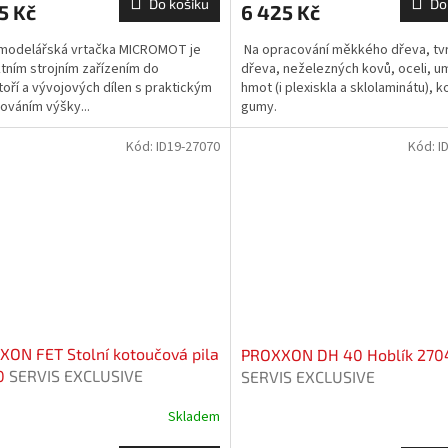
Do košíku
Do
5 Kč
6 425 Kč
 modelářská vrtačka MICROMOT je
Na opracování měkkého dřeva, tv
tním strojním zařízením do
dřeva, neželezných kovů, oceli, u
toří a vývojových dílen s praktickým
hmot (i plexiskla a sklolaminátu), k
ováním výšky...
gumy.
Kód:
ID19-27070
Kód:
I
ON FET Stolní kotoučová pila
PROXXON DH 40 Hoblík 270
0
SERVIS EXCLUSIVE
SERVIS EXCLUSIVE
Skladem