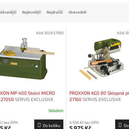
dávanější
Nejlevnější
Nejdražší
Abecedně
Kód:
ID19-27050
Kód:
I
XON MP 400 Stolní MICRO
PROXXON KGS 80 Sklopná pi
a 27050
SERVIS EXCLUSIVE
27160
SERVIS EXCLUSIVE
Skladem
Kč bez DPH
4 938 Kč bez DPH
Do košíku
Do
5 Kč
5 975 Kč