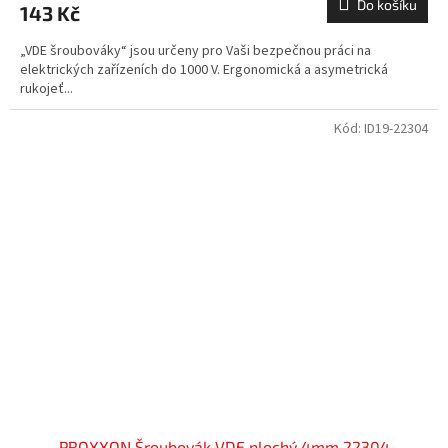
Do košíku
143 Kč
„VDE šroubováky“ jsou určeny pro Vaši bezpečnou práci na
elektrických zařízeních do 1000 V. Ergonomická a asymetrická
rukojeť...
Kód:
ID19-22304
PROXXON Šroubovák VDE plochý 4mm 22304