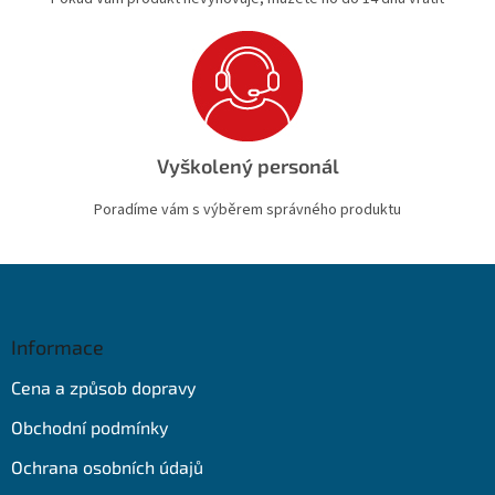
Vyškolený personál
Poradíme vám s výběrem správného produktu
Z
á
p
a
Informace
t
Cena a způsob dopravy
í
Obchodní podmínky
Ochrana osobních údajů