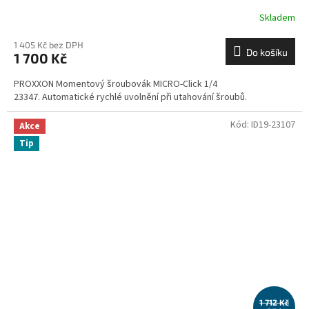
Skladem
1 405 Kč bez DPH
Do košíku
1 700 Kč
PROXXON Momentový šroubovák MICRO-Click 1/4
23347. Automatické rychlé uvolnění při utahování šroubů.
Kód:
ID19-23107
Akce
Tip
1 712 Kč