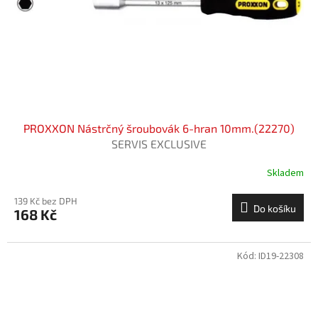
o
d
u
k
t
ů
PROXXON Nástrčný šroubovák 6-hran 10mm.(22270)
SERVIS EXCLUSIVE
Skladem
139 Kč bez DPH
Do košíku
168 Kč
Kód:
ID19-22308