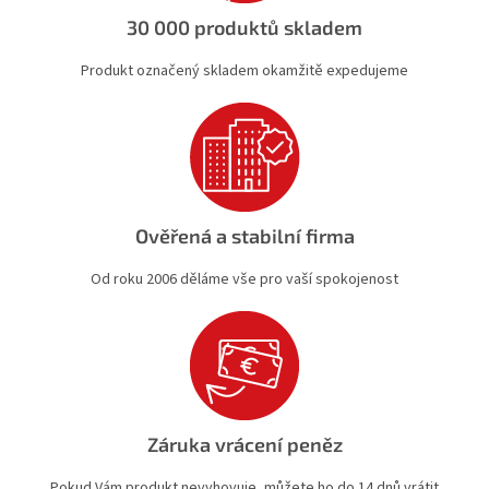
ý
30 000 produktů skladem
p
i
Produkt označený skladem okamžitě expedujeme
s
u
Ověřená a stabilní firma
Od roku 2006 děláme vše pro vaší spokojenost
Záruka vrácení peněz
Pokud Vám produkt nevyhovuje, můžete ho do 14 dnů vrátit