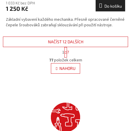
1 033 Kč bez DPH
Do košíku
1 250 Kč
Základní vybavení každého mechanika. Přesně opracované černěné
čepele šroubováků zabraňují sklouzávání při použití nástroje.
NAČÍST 12 DALŠÍCH
S
1
7
t
O
r
77
položek celkem
v
á
l
NAHORU
n
á
k
d
o
v
a
á
c
n
í
í
p
r
v
k
y
v