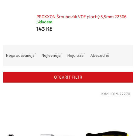
PROXXON Šroubovák VDE plochý 5,5mm 22306
Skladem
143 Kč
Ř
a
Nejprodávanější
Nejlevnější
Nejdražší
Abecedně
z
e
n
OTEVŘÍT FILTR
í
p
V
Kód:
ID19-22270
r
ý
o
p
d
i
u
s
k
p
t
r
ů