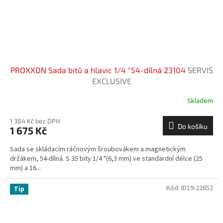
PROXXON Sada bitů a hlavic 1/4 "54-dílná 23104
SERVIS
EXCLUSIVE
Skladem
1 384 Kč bez DPH
Do košíku
1 675 Kč
Sada se skládacím ráčnovým šroubovákem a magnetickým
držákem, 54-dílná. S 35 bity 1/4 "(6,3 mm) ve standardní délce (25
mm) a 16...
Kód:
ID19-22652
Tip