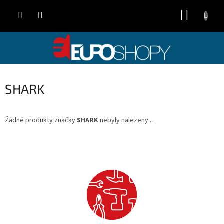
Přejít
NÁKUP
na
obsah
KOŠÍK
SHARK
Žádné produkty značky
SHARK
nebyly nalezeny...