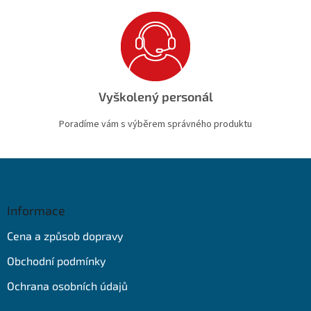
Vyškolený personál
Poradíme vám s výběrem správného produktu
Z
á
p
a
Informace
t
Cena a způsob dopravy
í
Obchodní podmínky
Ochrana osobních údajů