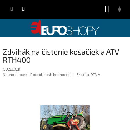
Přejít
NÁKUP
na
obsah
KOŠÍK
Zdvihák na čistenie kosačiek a ATV
RTH400
GU21131D
Průměrné
Neohodnoceno
Podrobnosti hodnocení
Značka:
DEMA
hodnocení
produktu
je
0,0
z
5
hvězdiček.