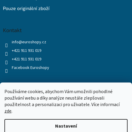
Pouze originální zboží
Kontakt
info
@
euroshopy.cz
+421 911 931 019
+421 911 931 019
Facebook Euroshopy
Přijímáme online platby
Používáme cookies, abychom Vám umožnili pohodlné
používání webu a díky analýze neustále zlepšovali
použitelnost a personalizaci pro uživatele. Více informací
zde
.
Nastavení
Vytvořil Shoptet