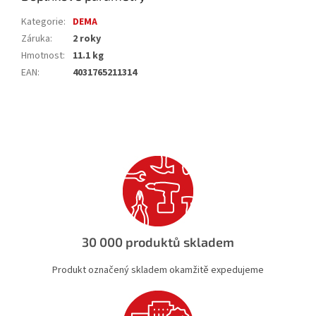
Kategorie
:
DEMA
Záruka
:
2 roky
Hmotnost
:
11.1 kg
EAN
:
4031765211314
30 000 produktů skladem
Produkt označený skladem okamžitě expedujeme