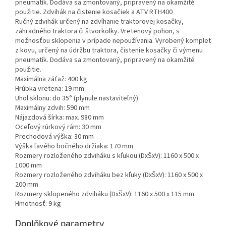
pneumatík. Dodáva sa zmontovaný, pripravený na okamžité
použitie. Zdvihák na čistenie kosačiek a ATV RTH400
Ručný zdvihák určený na zdvíhanie traktorovej kosačky,
záhradného traktora či štvorkolky. Vretenový pohon, s
možnosťou sklopenia v prípade nepoužívania. Vyrobený komplet
z kovu, určený na údržbu traktora, čistenie kosačky či výmenu
pneumatík. Dodáva sa zmontovaný, pripravený na okamžité
použitie.
Maximálna záťaž: 400 kg
Hrúbka vretena: 19 mm
Uhol sklonu: do 35° (plynule nastaviteľný)
Maximálny zdvih: 590 mm
Nájazdová šírka: max. 980 mm
Oceľový rúrkový rám: 30 mm
Prechodová výška: 30 mm
Výška ľavého bočného držiaka: 170 mm
Rozmery rozloženého zdviháku s kľukou (DxŠxV): 1160 x 500 x
1000 mm
Rozmery rozloženého zdviháku bez kľuky (DxŠxV): 1160 x 500 x
200 mm
Rozmery sklopeného zdviháku (DxŠxV): 1160 x 500 x 115 mm
Hmotnosť: 9 kg
Doplňkové parametry