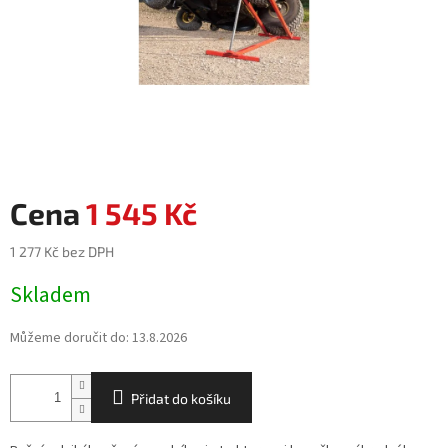
1 545 Kč
1 277 Kč bez DPH
Měrná
Skladem
cena:
Můžeme doručit do:
13.8.2026
Přidat do košíku