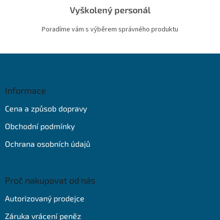
Vyškolený personál
Poradíme vám s výběrem správného produktu
Z
á
p
a
Informace
t
Cena a způsob dopravy
í
Obchodní podmínky
Ochrana osobních údajů
Proč nakupovat od nás
Autorizovaný prodejce
Záruka vrácení peněz