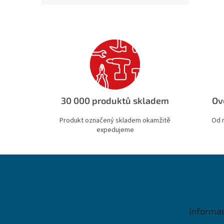
30 000 produktů skladem
Ov
Produkt označený skladem okamžitě
Od 
expedujeme
Z
á
p
a
t
Informa
í