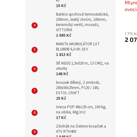
ks
Mlyn
15 Kč
ovoci
Batéria sprchová termostatická,
100mm, lesklý chróm, 100mm,
keramický ventil, mosadz,
VITTORIA
1 715 
1 085 Kč
2 07
MAKITA AKUMULÁTOR LXT
BL1860B 6,0 Ah 18 V
1 813 Kč
Síť A8102 1,5x020 m, 13 CMQ, na
okurky
148 Kč
brousek dělený, 2 zrnitosti,
200x50x25mm, P120 / 180,
EXTOL CRAFT
25 Kč
Vrecia POP 68x135 cm, 100 kg,
na obilie, 60g/m2
17 Kč
Zdvihák na čistenie kosačiek a
ATV RTH400