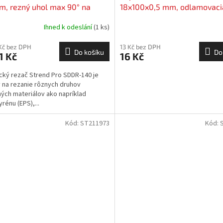
m, rezný uhol max 90° na
18x100x0,5 mm, odlamovaci
tyrén, 200 W, elektrická,
náhradná, bal. 10 ks
Ihned k odeslání
(1 ks)
nová
Kč bez DPH
13 Kč bez DPH
Do košíku
Do
1 Kč
16 Kč
ický rezač Strend Pro SDDR-140 je
 na rezanie rôznych druhov
ných materiálov ako napríklad
rénu (EPS),...
Kód:
ST211973
Kód: