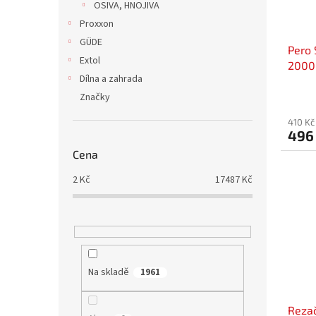
OSIVA, HNOJIVA
Proxxon
GÜDE
Pero 
Extol
2000
Dílna a zahrada
nabíj
Značky
410 Kč
496
Cena
2
Kč
17487
Kč
Na skladě
1961
Rezač