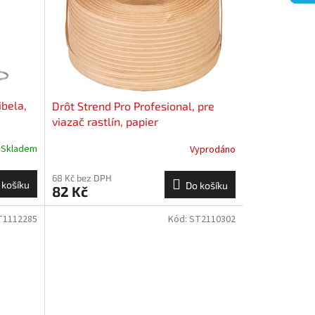
ibela,
Drôt Strend Pro Profesional, pre
viazač rastlín, papier
Skladem
Vyprodáno
68 Kč bez DPH
 košíku
Do košíku
82 Kč
T1112285
Kód:
ST2110302