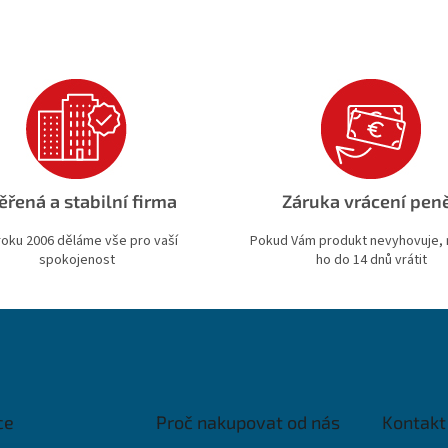
ěřená a stabilní firma
Záruka vrácení pen
roku 2006 děláme vše pro vaší
Pokud Vám produkt nevyhovuje,
spokojenost
ho do 14 dnů vrátit
ce
Proč nakupovat od nás
Kontakt