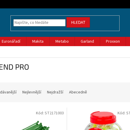
HLEDAT
Euronářadí
Makita
Metabo
Garland
Proxxon
END PRO
dávanější
Nejlevnější
Nejdražší
Abecedně
Kód:
ST2171003
Kód:
S