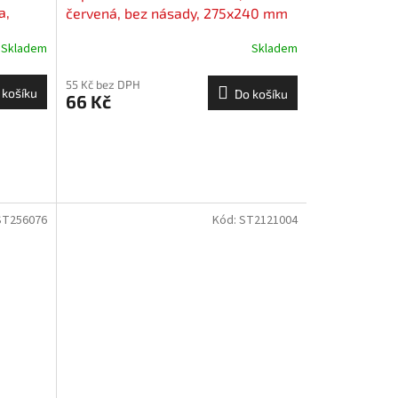
a,
červená, bez násady, 275x240 mm
Skladem
Skladem
55 Kč bez DPH
 košíku
Do košíku
66 Kč
ST256076
Kód:
ST2121004