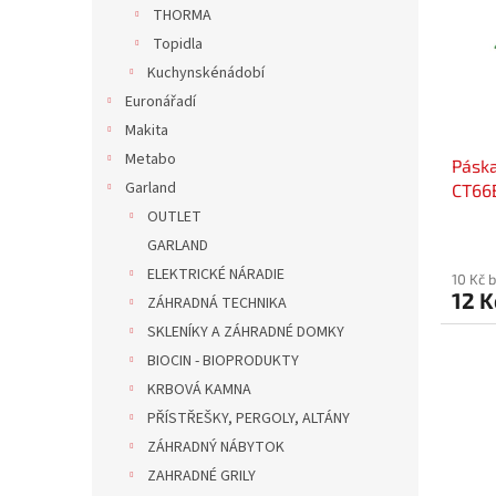
r
n
THORMA
s
o
e
Topidla
p
d
l
r
u
Kuchynskénádobí
o
k
Euronářadí
d
t
Makita
u
ů
Metabo
Páska
k
Garland
CT66B
t
zelen
ů
OUTLET
GARLAND
ELEKTRICKÉ NÁRADIE
10 Kč 
12 K
ZÁHRADNÁ TECHNIKA
SKLENÍKY A ZÁHRADNÉ DOMKY
BIOCIN - BIOPRODUKTY
KRBOVÁ KAMNA
PŘÍSTŘEŠKY, PERGOLY, ALTÁNY
ZÁHRADNÝ NÁBYTOK
ZAHRADNÉ GRILY