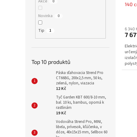
Akce
0
140 c
polys
Novinka
0
stoja
6 340 
Tip
1
7 67
Elektr
určený
izolač
Top 10 produktů
polysty
Páska sťahovacia Strend Pro
CT66BG, 200x2,5 mm, 50 ks,
zelená, nylon, viazacia
12 Kč
Tyč Garden KBT 600/8-10 mm,
bal. 10 ks, bambus, oporná k
rastlinám
19 Kč
Vodováha Strend Pro, MINI,
libela, prívesok, kľúčenka, v
dóze, 40x15x15 mm, Sellbox 60