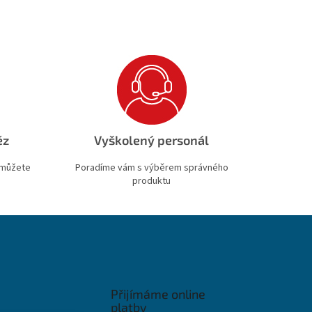
ěz
Vyškolený personál
 můžete
Poradíme vám s výběrem správného
produktu
Přijímáme online
platby