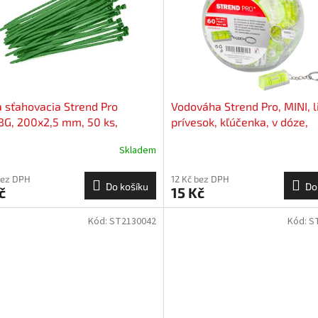
 sťahovacia Strend Pro
Vodováha Strend Pro, MINI, l
G, 200x2,5 mm, 50 ks,
prívesok, kľúčenka, v dóze,
á, nylon, viazacia
40x15x15 mm, Sellbox 60 ks
Skladem
bez DPH
12 Kč bez DPH
Do košíku
Do
č
15 Kč
Kód:
ST2130042
Kód:
S