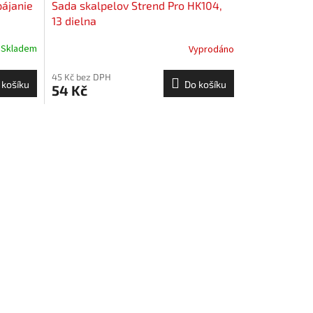
pájanie
Sada skalpelov Strend Pro HK104,
13 dielna
Skladem
Vyprodáno
45 Kč bez DPH
 košíku
Do košíku
54 Kč