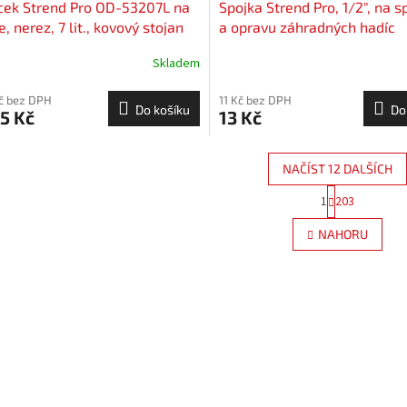
cek Strend Pro OD-53207L na
Spojka Strend Pro, 1/2", na s
e, nerez, 7 lit., kovový stojan
a opravu záhradných hadíc
Skladem
Kč bez DPH
11 Kč bez DPH
Do košíku
Do
5 Kč
13 Kč
NAČÍST 12 DALŠÍCH
S
1
203
O
t
r
v
NAHORU
á
l
n
á
k
d
o
a
v
c
á
í
n
p
í
r
v
k