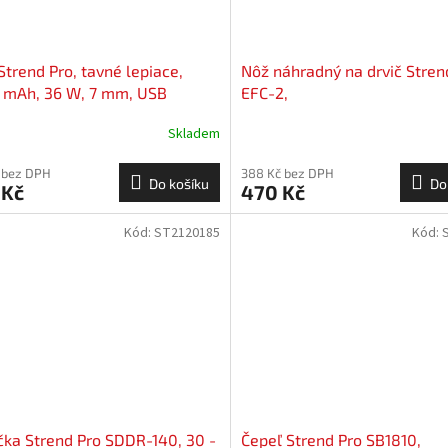
Strend Pro, tavné lepiace,
Nôž náhradný na drvič Stren
 mAh, 36 W, 7 mm, USB
EFC-2,
anie
Skladem
 bez DPH
388 Kč bez DPH
Do košíku
Do
 Kč
470 Kč
Kód:
ST2120185
Kód:
ka Strend Pro SDDR-140, 30 -
Čepeľ Strend Pro SB1810,