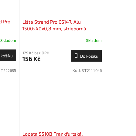
d Pro
Lišta Strend Pro CS147, Alu
1500x40x0,8 mm, strieborná
lesklá, 0,8 mm, rohová
Skladem
Skladem
129 Kč bez DPH
 košíku
Do košíku
156 Kč
ST222695
Kód:
ST2111046
Lopata S510B Frankfurtská,