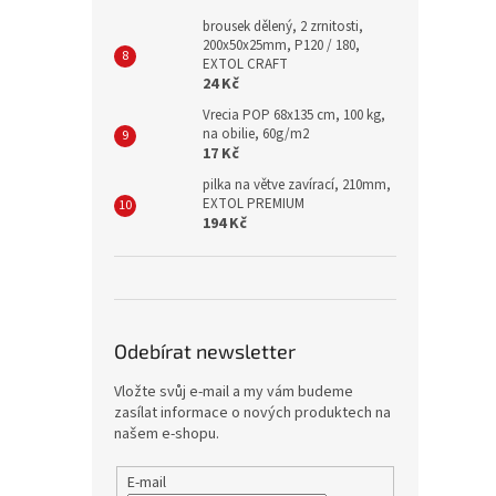
brousek dělený, 2 zrnitosti,
200x50x25mm, P120 / 180,
EXTOL CRAFT
24 Kč
Vrecia POP 68x135 cm, 100 kg,
na obilie, 60g/m2
17 Kč
pilka na větve zavírací, 210mm,
EXTOL PREMIUM
194 Kč
Odebírat newsletter
Vložte svůj e-mail a my vám budeme
zasílat informace o nových produktech na
našem e-shopu.
E-mail