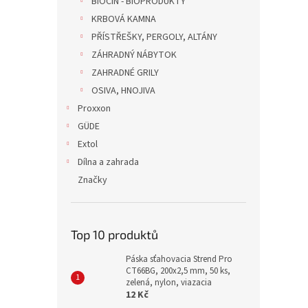
BIOCIN - BIOPRODUKTY
KRBOVÁ KAMNA
PŘÍSTŘEŠKY, PERGOLY, ALTÁNY
ZÁHRADNÝ NÁBYTOK
ZAHRADNÉ GRILY
OSIVA, HNOJIVA
Proxxon
GÜDE
Extol
Dílna a zahrada
Značky
Top 10 produktů
Páska sťahovacia Strend Pro
CT66BG, 200x2,5 mm, 50 ks,
zelená, nylon, viazacia
12 Kč