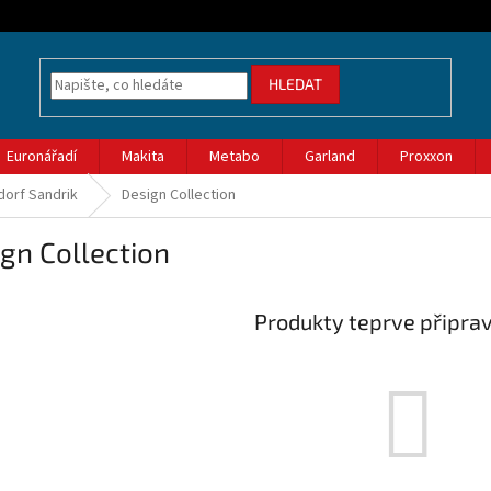
HLEDAT
Euronářadí
Makita
Metabo
Garland
Proxxon
dorf Sandrik
Design Collection
gn Collection
Produkty teprve připra