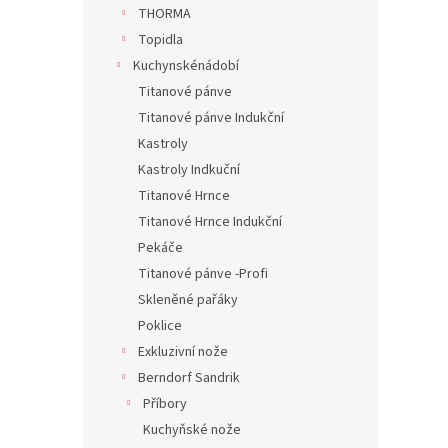
n
THORMA
e
Topidla
l
Kuchynskénádobí
Titanové pánve
Titanové pánve Indukční
Kastroly
Kastroly Indkuční
Titanové Hrnce
Titanové Hrnce Indukční
Pekáče
Titanové pánve -Profi
Skleněné pařáky
Poklice
Exkluzivní nože
Berndorf Sandrik
Příbory
Kuchyňské nože