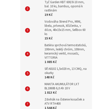
Tyč Garden KBT 600/8-10 mm,
bal. 10 ks, bambus, oporná k
rastlinám
19 Kč
Vodováha Strend Pro, MINI,
libela, prívesok, kľúčenka, v
dóze, 40x15x15 mm, Sellbox 60
ks
15 Kč
Batéria sprchová termostatická,
100mm, lesklý chróm, 100mm,
keramický ventil, mosadz,
VITTORIA
1 085 Kč
Síť A8102 1,5x020 m, 13 CMQ, na
okurky
148 Kč
MAKITA AKUMULÁTOR LXT
BL1860B 6,0 Ah 18 V
1 813 Kč
Zdvihák na čistenie kosačiek a
ATV RTH400
1 544 Kč