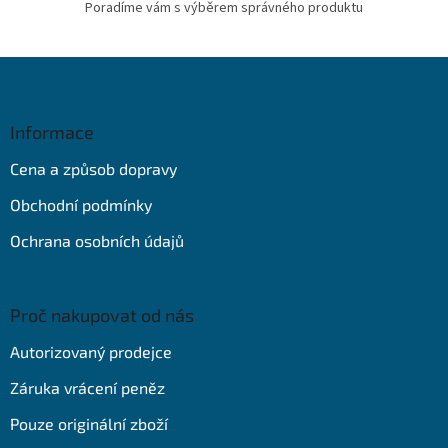
Poradíme vám s výběrem správného produktu
Z
á
p
a
Informace
t
Cena a způsob dopravy
í
Obchodní podmínky
Ochrana osobních údajů
Proč nakupovat od nás
Autorizovaný prodejce
Záruka vrácení peněz
Pouze originální zboží