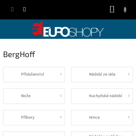
Přejít
NÁKUP
na
obsah
KOŠÍK
BergHoff
Příslušenství
Nádobí ze skla
Nože
Kuchyňské nádobí
Příbory
Hrnce