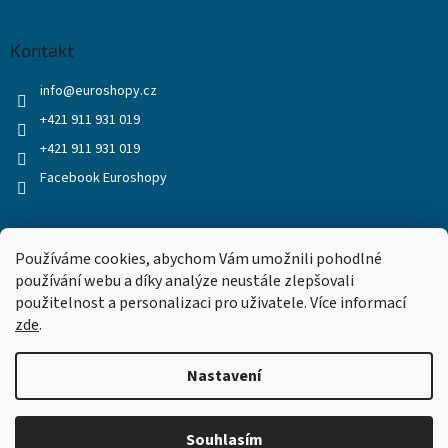
Kontakt
info
@
euroshopy.cz
+421 911 931 019
+421 911 931 019
Facebook Euroshopy
Přijímáme online platby
Používáme cookies, abychom Vám umožnili pohodlné
používání webu a díky analýze neustále zlepšovali
použitelnost a personalizaci pro uživatele. Více informací
zde
.
Nastavení
Vytvořil Shoptet
Souhlasím
Copyright 2026
Euroshopy
. Všechna práva vyhrazena.