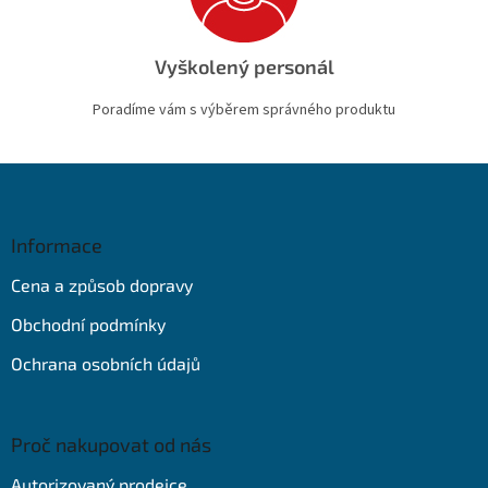
Vyškolený personál
Poradíme vám s výběrem správného produktu
Z
á
p
a
Informace
t
Cena a způsob dopravy
í
Obchodní podmínky
Ochrana osobních údajů
Proč nakupovat od nás
Autorizovaný prodejce