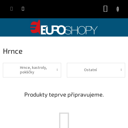
Přejít
NÁKUP
na
obsah
KOŠÍK
Hrnce
Hrnce, kastroly,
Ostatní
pokličky
Produkty teprve připravujeme.